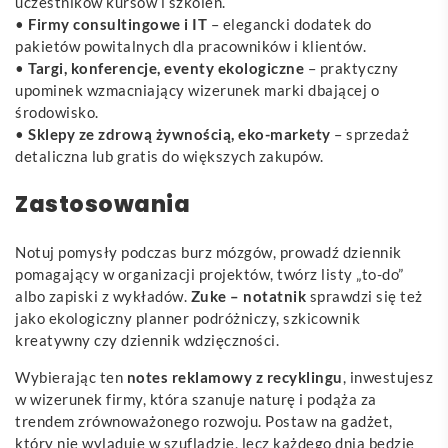
uczestników kursów i szkoleń.
•
Firmy consultingowe i IT
– elegancki dodatek do
pakietów powitalnych dla pracowników i klientów.
•
Targi, konferencje, eventy ekologiczne
– praktyczny
upominek wzmacniający wizerunek marki dbającej o
środowisko.
•
Sklepy ze zdrową żywnością, eko-markety
– sprzedaż
detaliczna lub gratis do większych zakupów.
Zastosowania
Notuj pomysły podczas burz mózgów, prowadź dziennik
pomagający w organizacji projektów, twórz listy „to-do”
albo zapiski z wykładów.
Zuke – notatnik
sprawdzi się też
jako ekologiczny planner podróżniczy, szkicownik
kreatywny czy dziennik wdzięczności.
Wybierając ten
notes reklamowy z recyklingu
, inwestujesz
w wizerunek firmy, która szanuje naturę i podąża za
trendem zrównoważonego rozwoju. Postaw na gadżet,
który nie wyląduje w szufladzie, lecz każdego dnia będzie