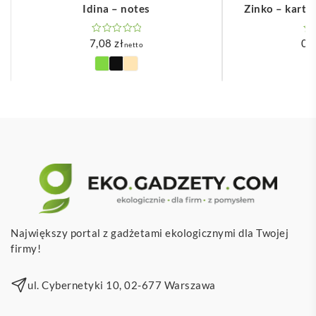
Idina – notes
Zinko – karte
7,08
zł
0,
netto
Największy portal z gadżetami ekologicznymi dla Twojej
firmy!
ul. Cybernetyki 10, 02-677 Warszawa