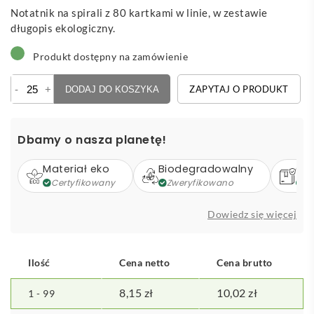
Notatnik na spirali z 80 kartkami w linie, w zestawie
długopis ekologiczny.
Produkt dostępny na zamówienie
ilość
-
+
ZAPYTAJ O PRODUKT
DODAJ DO KOSZYKA
Zuke
-
notatnik
Dbamy o nasza planetę!
Materiał eko
Biodegradowalny
Op
Certyfikowany
Zweryfikowano
Z
Dowiedz się więcej
Ilość
Cena netto
Cena brutto
8,15
zł
10,02
zł
1 - 99