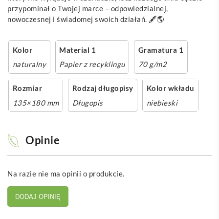
przypominał o Twojej marce – odpowiedzialnej,
nowoczesnej i świadomej swoich działań. 🖋️🌎
Kolor
Material 1
Gramatura 1
naturalny
Papier z recyklingu
70 g/m2
Rozmiar
Rodzaj długopisy
Kolor wkładu
135×180 mm
Długopis
niebieski
Opinie
Na razie nie ma opinii o produkcie.
DODAJ OPINIĘ