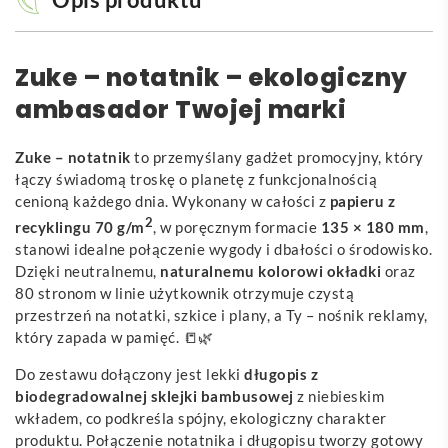
Zuke – notatnik – ekologiczny
ambasador Twojej marki
Zuke – notatnik
to przemyślany gadżet promocyjny, który
łączy świadomą troskę o planetę z funkcjonalnością
cenioną każdego dnia. Wykonany w całości z
papieru z
2
recyklingu 70 g/m
, w poręcznym formacie
135 × 180 mm
,
stanowi idealne połączenie wygody i dbałości o środowisko.
Dzięki neutralnemu,
naturalnemu kolorowi okładki
oraz
80 stronom w linie użytkownik otrzymuje czystą
przestrzeń na notatki, szkice i plany, a Ty – nośnik reklamy,
który zapada w pamięć. 📒🌿
Do zestawu dołączony jest lekki
długopis z
biodegradowalnej sklejki bambusowej
z niebieskim
wkładem, co podkreśla spójny, ekologiczny charakter
produktu. Połączenie notatnika i długopisu tworzy gotowy