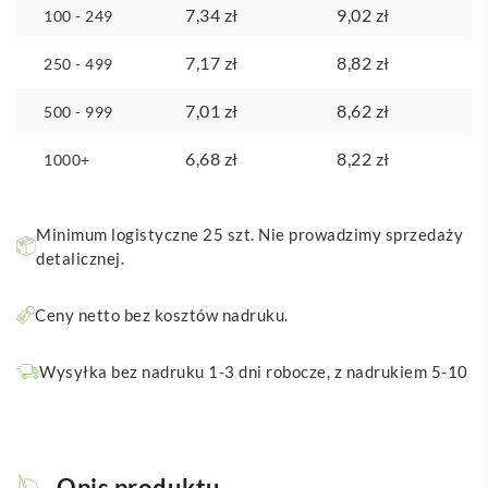
7,34
zł
9,02
zł
100 - 249
7,17
zł
8,82
zł
250 - 499
7,01
zł
8,62
zł
500 - 999
6,68
zł
8,22
zł
1000+
Minimum logistyczne 25 szt. Nie prowadzimy sprzedaży
detalicznej.
Ceny netto bez kosztów nadruku.
Wysyłka bez nadruku 1-3 dni robocze, z nadrukiem 5-10
Opis produktu