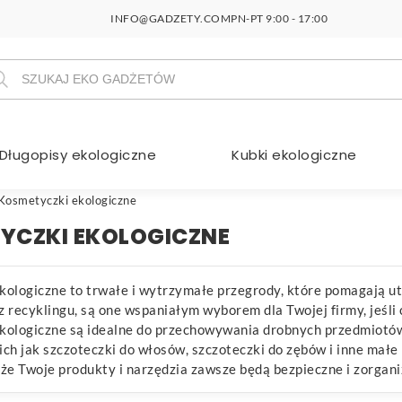
INFO@GADZETY.COM
PN-PT 9:00 - 17:00
szukiwarka
duktów
Długopisy ekologiczne
Kubki ekologiczne
Kosmetyczki ekologiczne
YCZKI EKOLOGICZNE
kologiczne to trwałe i wytrzymałe przegrody, które pomagają 
 recyklingu, są one wspaniałym wyborem dla Twojej firmy, jeśli
ologiczne są idealne do przechowywania drobnych przedmiotów, t
ch jak szczoteczki do włosów, szczoteczki do zębów i inne małe
że Twoje produkty i narzędzia zawsze będą bezpieczne i zorgan