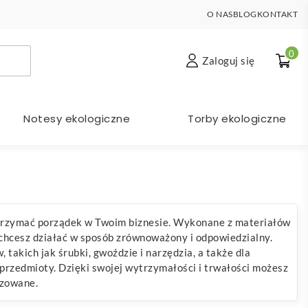
O NAS
BLOG
KONTAKT
0
Zaloguj się
Notesy ekologiczne
Torby ekologiczne
utrzymać porządek w Twoim biznesie. Wykonane z materiałów
 chcesz działać w sposób zrównoważony i odpowiedzialny.
akich jak śrubki, gwoździe i narzędzia, a także dla
 przedmioty. Dzięki swojej wytrzymałości i trwałości możesz
izowane.