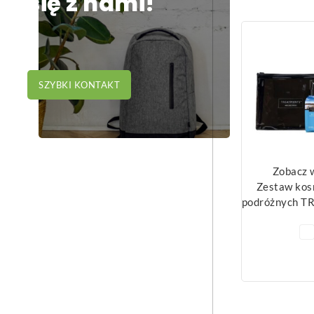
się z nami!
SZYBKI KONTAKT
Zobacz 
Zestaw ko
podróżnych 