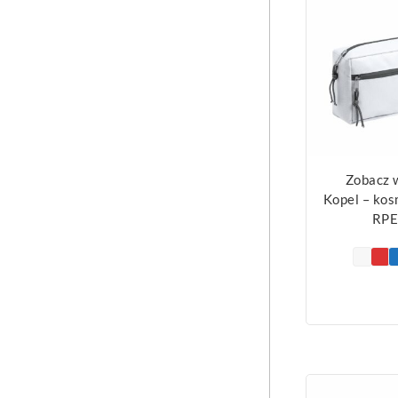
Zobacz 
Kopel – ko
RPE