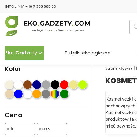
INFOLINIA
+48 7 333 888 30
Wy
pro
Eko Gadżety
Butelki ekologiczne
Kolor
Strona główna
|
KOSMET
Kosmetyczki e
pochodzących z
Kosmetyczki ek
Cena
produktów taki
mieć pewność, 
min.
maks.