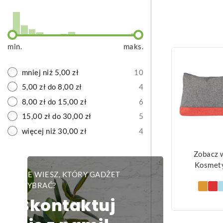
min.
maks.
mniej niż 5,00 zł
10
5,00 zł do 8,00 zł
4
8,00 zł do 15,00 zł
6
15,00 zł do 30,00 zł
5
więcej niż 30,00 zł
4
Zobacz 
Kosmet
NIE WIESZ, KTÓRY GADŻET
WYBRAĆ?
Skontaktuj