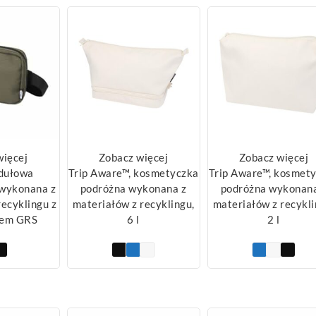
więcej
Zobacz więcej
Zobacz więcej
dułowa
Trip Aware™, kosmetyczka
Trip Aware™, kosmet
wykonana z
podróżna wykonana z
podróżna wykonana
recyklingu z
materiałów z recyklingu,
materiałów z recykli
tem GRS
6 l
2 l