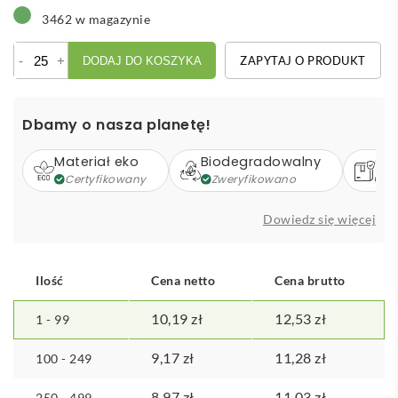
3462 w magazynie
ilość
-
+
ZAPYTAJ O PRODUKT
DODAJ DO KOSZYKA
Kosmetyczka
z
juty
Dbamy o nasza planetę!
Materiał eko
Biodegradowalny
Op
Certyfikowany
Zweryfikowano
Z
Dowiedz się więcej
Ilość
Cena netto
Cena brutto
10,19
zł
12,53
zł
1 - 99
9,17
zł
11,28
zł
100 - 249
8,97
zł
11,03
zł
250 - 499