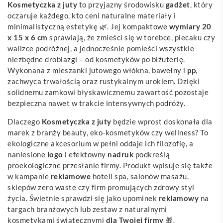
Kosmetyczka z juty
to przyjazny środowisku
gadżet
, który
oczaruje każdego, kto ceni naturalne materiały i
minimalistyczną estetykę 🌿. Jej kompaktowe
wymiary 20
x 15 x 6 cm
sprawiają, że zmieści się w torebce, plecaku czy
walizce podróżnej, a jednocześnie pomieści wszystkie
niezbędne drobiazgi – od kosmetyków po biżuterię.
Wykonana z mieszanki jutowego włókna, bawełny i
pp
,
zachwyca trwałością oraz rustykalnym urokiem. Dzięki
solidnemu zamkowi błyskawicznemu zawartość pozostaje
bezpieczna nawet w trakcie intensywnych podróży.
Dlaczego
Kosmetyczka z juty
będzie wprost doskonała dla
marek z branży beauty, eko-kosmetyków czy wellness? To
ekologiczne akcesorium w pełni oddaje ich filozofię, a
naniesione
logo
i efektowny
nadruk
podkreślą
proekologiczne przesłanie firmy. Produkt wpisuje się także
w kampanie
reklamowe
hoteli spa, salonów masażu,
sklepów zero waste czy firm promujących zdrowy styl
życia. Świetnie sprawdzi się jako upominek
reklamowy
na
targach branżowych lub zestaw z naturalnymi
kosmetykami świątecznymi
dla Twojej firmy
🎁.