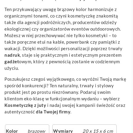
Ten przykuwający uwagę brązowy kolor harmonizuje z
organicznymi tonami, co czyni kosmetyczkę znakomitą
także dla agencji podróżniczych, producentów odzieży
ekologicznej czy organizatorów eventów outdoorowych.
Możesz w niej przechowywać nie tylko kosmetyki – to
także poręczne etui na kable, powerbank czy pamiątki z
wakacji. Dzięki możliwości personalizacji poprzez trwały
nadruk
, staje się praktycznym i estetycznym prezentem
gadżet
owym, który z pewnością zostanie w codziennym
użyciu.
Poszukujesz czegoś wyjątkowego, co wyróżni Twoją markę
spośród konkurencji? Ten naturalny, trwały i stylowy
produkt jest po prostu niezrównany. Podaruj swoim
klientom eko-klasę w funkcjonalnym wydaniu – wybierz
Kosmetyczkę z juty
i nadaj swojej kampanii świeżość oraz
autentyczność
dla Twojej firmy
.
Kolor
brązowy
Wymiary
20 x 15 x 6 cm