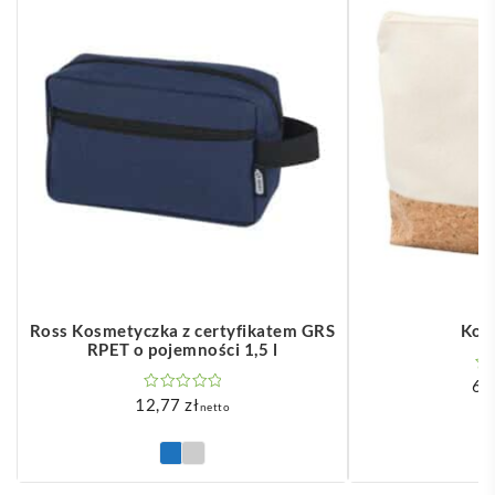
Ross Kosmetyczka z certyfikatem GRS
Kos
RPET o pojemności 1,5 l
6,
12,77
zł
netto