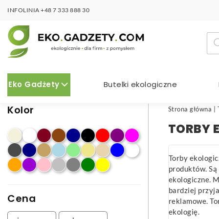
INFOLINIA
+48 7 333 888 30
Wy
pro
Eko Gadżety
Butelki ekologiczne
Kolor
Strona główna
|
TORBY 
Torby ekologi
produktów. Są 
ekologiczne. M
bardziej przyj
Cena
reklamowe. Tor
ekologię.