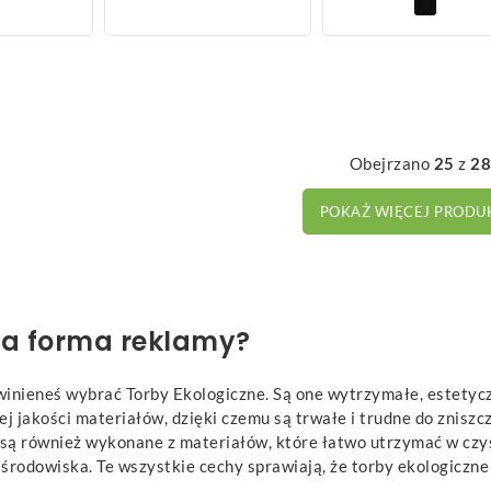
Obejrzano
25
z
2
POKAŻ WIĘCEJ PROD
na forma reklamy?
winieneś wybrać Torby Ekologiczne. Są one wytrzymałe, estetycz
j jakości materiałów, dzięki czemu są trwałe i trudne do znisz
y są również wykonane z materiałów, które łatwo utrzymać w czy
a środowiska. Te wszystkie cechy sprawiają, że torby ekologiczn