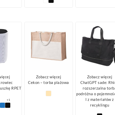
więcej
Zobacz więcej
Zobacz więcej
krowiec
Cekon – torba plażowa
ChatGPT sade: Rhi
puszkę RPET
rozszerzalna torb
podróżna o pojemnoś
l z materiałów z
+1
recyklingu