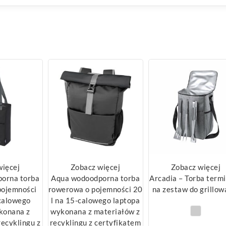
więcej
Zobacz więcej
Zobacz więcej
orna torba
Aqua wodoodporna torba
Arcadia – Torba term
pojemności
rowerowa o pojemności 20
na zestaw do grillow
-calowego
l na 15-calowego laptopa
konana z
wykonana z materiałów z
recyklingu z
recyklingu z certyfikatem