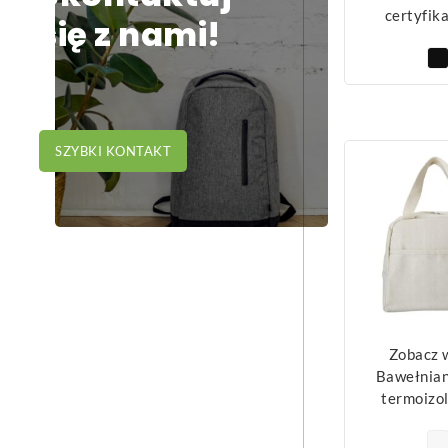
certyfik
się z nami!
SZYBKI KONTAKT
Zobacz 
Bawełnian
termoizo