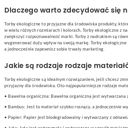
Dlaczego warto zdecydować się n
Torby ekologiczne to przyjazne dla środowiska produkty, któr
w wielu różnych rozmiarach i kolorach. Torby ekologiczne z n
zwiększyć rozpoznawalność marki. Torby z nadrukiem są rów
wygenerować duży wpływ na swoją markę. Torby ekologiczne są
a jednocześnie zapewnisz sobie trwały marketing.
Jakie są rodzaje rodzaje materiał
Torby ekologiczne są idealnym rozwiązaniem, jeśli chcesz zm
przyjazny dla środowiska. Oto najpopularniejsze rodzaje mate
• Bawełna organiczna: Bawełna organiczna jest wytwarzana z 
• Bambus: Jest to materiał szybko rosnący, a jednocześnie 
• Papier: Papier jest biodegradowalny i wytwarzany z odnawialn
• Juta: Juta jest wytrzymała i wytwarzana w sposób przyjazn