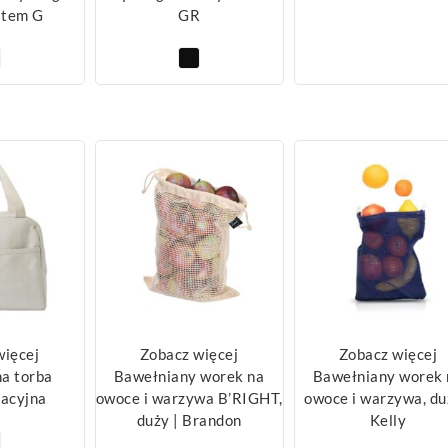
atem G
GR
więcej
Zobacz więcej
Zobacz więcej
a torba
Bawełniany worek na
Bawełniany worek 
lacyjna
owoce i warzywa B’RIGHT,
owoce i warzywa, du
duży | Brandon
Kelly