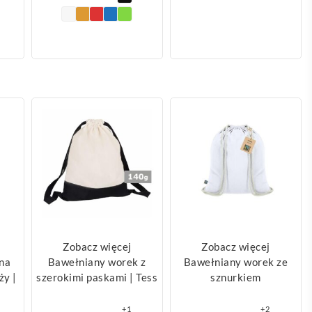
Zobacz więcej
Zobacz więcej
na
Bawełniany worek z
Bawełniany worek ze
ży |
szerokimi paskami | Tess
sznurkiem
+1
+2