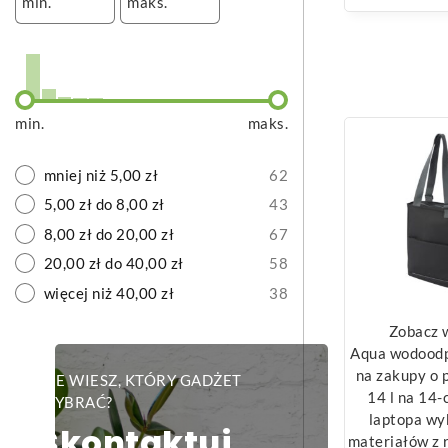
min.
maks.
min.
maks.
mniej niż 5,00 zł
62
5,00 zł do 8,00 zł
43
8,00 zł do 20,00 zł
67
20,00 zł do 40,00 zł
58
więcej niż 40,00 zł
38
Zobacz 
Aqua wodoodp
na zakupy o 
NIE WIESZ, KTÓRY GADŻET
14 l na 14
WYBRAĆ?
laptopa wy
Skontaktuj
materiałów z 