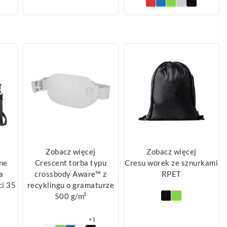
Zobacz więcej
Zobacz więcej
ne
Crescent torba typu
Cresu worek ze sznurkami
a
crossbody Aware™ z
RPET
ci 35
recyklingu o gramaturze
500 g/m²
+1