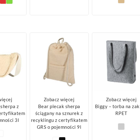
więcej
Zobacz więcej
Zobacz więcej
 sherpa z
Bear plecak sherpa
Biggy – torba na za
certyfikatem
ściągany na sznurek z
RPET
mności 3l
recyklingu z certyfikatem
GRS o pojemności 9l