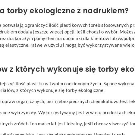
a torby ekologiczne z nadrukiem?
e pozwalają ograniczyć ilość plastikowych toreb stosowanych prz
adrukiem dodają jeszcze więcej opcji, jeśli chodzi o wybór. Moż
nież doskonałym pomysłem na upominki dla klientów lub współ
 elastyczne, łatwe w użyciu i mogą być wykorzystywane wielokrot
ów z których wykonuje się torby eko
niejszyć ilość plastiku w Twoim codziennym życiu. Są one wykon
riałów, z których wykonuje się torby ekologiczne:
upraw organicznych, bez niebezpiecznych chemikaliów. Jest lek
wysoce wytrzymały. Wykorzystywany jest w wielu produktach eko
ych źródeł. Ten materiał jest idealny, jeśli chcesz stworzyć tor
y dla środowiska. Jest również wodoodporna i bardzo trwała.