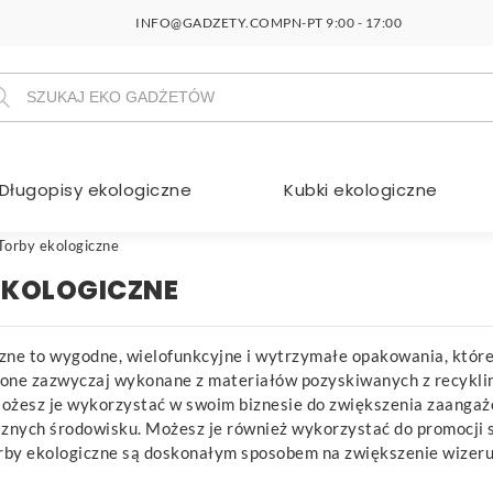
INFO@GADZETY.COM
PN-PT 9:00 - 17:00
szukiwarka
duktów
Długopisy ekologiczne
Kubki ekologiczne
Torby ekologiczne
EKOLOGICZNE
czne to wygodne, wielofunkcyjne i wytrzymałe opakowania, któ
one zazwyczaj wykonane z materiałów pozyskiwanych z recykling
ożesz je wykorzystać w swoim biznesie do zwiększenia zaangaż
aznych środowisku. Możesz je również wykorzystać do promocji s
by ekologiczne są doskonałym sposobem na zwiększenie wizerunk