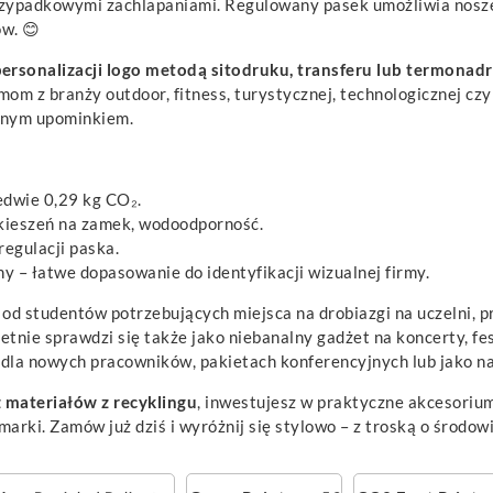
ypadkowymi zachlapaniami. Regulowany pasek umożliwia noszeni
ów. 😊
personalizacji logo metodą sitodruku, transferu lub termonad
irmom z branży outdoor, fitness, turystycznej, technologicznej c
cznym upominkiem.
edwie 0,29 kg CO₂.
ieszeń na zamek, wodoodporność.
regulacji paska.
ony – łatwe dopasowanie do identyfikacji wizualnej firmy.
 od studentów potrzebujących miejsca na drobiazgi na uczelni, 
etnie sprawdzi się także jako niebanalny gadżet na koncerty, fe
dla nowych pracowników, pakietach konferencyjnych lub jako n
 materiałów z recyklingu
, inwestujesz w praktyczne akcesorium
arki. Zamów już dziś i wyróżnij się stylowo – z troską o środow