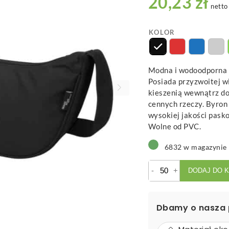
20,23 zł
netto
KOLOR
Modna i wodoodporna n
Posiada przyzwoitej w
kieszenią wewnątrz d
cennych rzeczy. Byron
wysokiej jakości pask
Wolne od PVC.
6832 w magazynie
ilość
-
+
DODAJ DO 
Byron
nerka
o
Dbamy o nasza 
pojemności
1,5