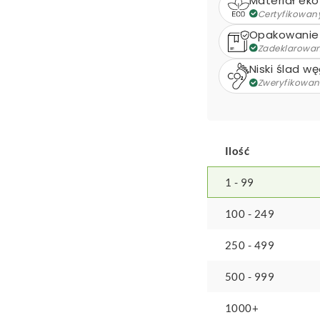
Materiał eko
l
Certyfikowan
wykonana
Opakowanie
z
Zadeklarowa
materiałów
Niski ślad w
z
Zweryfikowa
recyklingu
Ilość
1 - 99
100 - 249
250 - 499
500 - 999
1000+