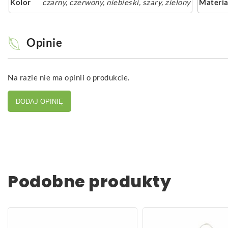
Kolor
czarny
,
czerwony
,
niebieski
,
szary
,
zielony
Materia
Opinie
Na razie nie ma opinii o produkcie.
DODAJ OPINIĘ
Podobne produkty