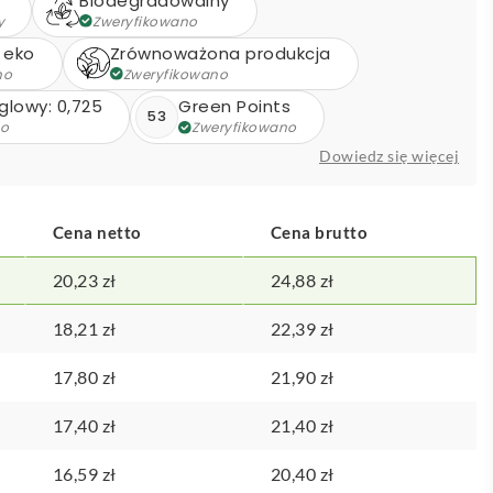
Biodegradowalny
y
Zweryfikowano
 eko
Zrównoważona produkcja
no
Zweryfikowano
ęglowy: 0,725
Green Points
53
no
Zweryfikowano
Dowiedz się więcej
Cena netto
Cena brutto
20,23
zł
24,88
zł
18,21
zł
22,39
zł
17,80
zł
21,90
zł
17,40
zł
21,40
zł
16,59
zł
20,40
zł