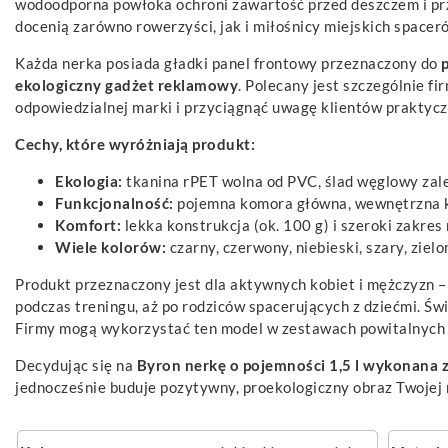
wodoodporna powłoka ochroni zawartość przed deszczem i prz
docenią zarówno rowerzyści, jak i miłośnicy miejskich spacer
Każda nerka posiada gładki panel frontowy przeznaczony do
ekologiczny gadżet reklamowy
. Polecany jest szczególnie f
odpowiedzialnej marki i przyciągnąć uwagę klientów prakty
Cechy, które wyróżniają produkt:
Ekologia:
tkanina rPET wolna od PVC, ślad węglowy zal
Funkcjonalność:
pojemna komora główna, wewnętrzna k
Komfort:
lekka konstrukcja (ok. 100 g) i szeroki zakres 
Wiele kolorów:
czarny, czerwony, niebieski, szary, ziel
Produkt przeznaczony jest dla aktywnych kobiet i mężczyzn –
podczas treningu, aż po rodziców spacerujących z dziećmi. Świ
Firmy mogą wykorzystać ten model w zestawach powitalnych 
Decydując się na
Byron nerkę o pojemności 1,5 l wykonana z
jednocześnie buduje pozytywny, proekologiczny obraz Twojej m