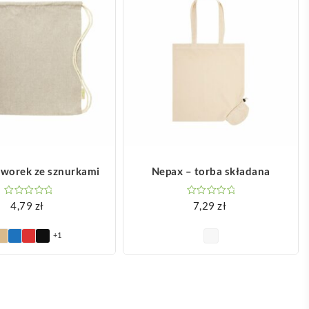
OBACZ WIĘCEJ
ZOBACZ WIĘCEJ
 worek ze sznurkami
Nepax – torba składana
4,79
zł
7,29
zł
+1