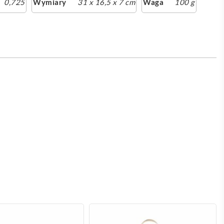
0,725
Wymiary
31 x 16,5 x 7 cm
Waga
100 g