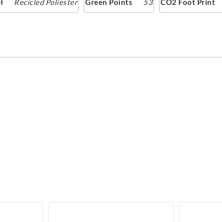
ł
Recicled Poliester
Green Points
53
CO2 Foot Print