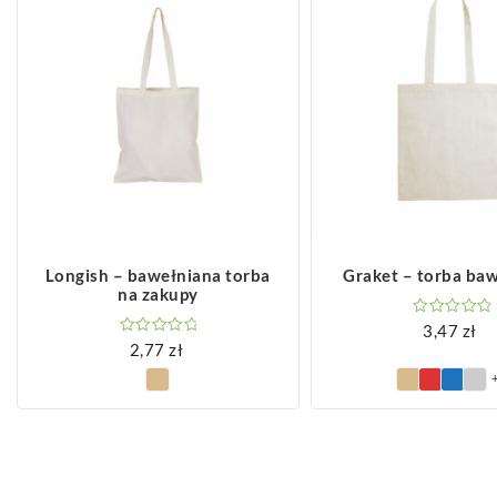
ZOBACZ WIĘCEJ
ZOBACZ WIĘCEJ
Longish – bawełniana torba
Graket – torba ba
na zakupy
3,47
zł
2,77
zł