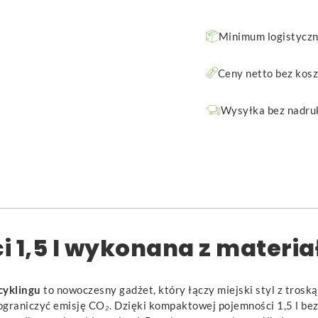
Minimum logistyczne
Ceny netto bez kos
Wysyłka bez nadruk
 1,5 l wykonana z materia
cyklingu
to nowoczesny gadżet, który łączy miejski styl z trosk
graniczyć emisję CO₂. Dzięki kompaktowej pojemności 1,5 l bez t