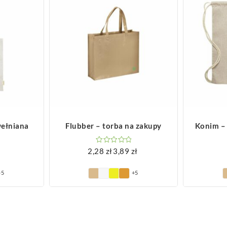
ZOBACZ WIĘCEJ
Z
wełniana
Flubber – torba na zakupy
Konim –
2,28
zł
3,89
zł
Zakres
cen:
+5
+5
od
2,28 zł
do
3,89 zł