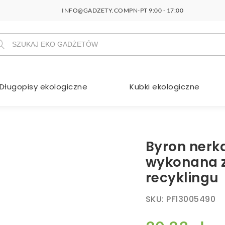
INFO@GADZETY.COM
PN-PT 9:00 - 17:00
szukiwarka
duktów
Długopisy ekologiczne
Kubki ekologiczne
Byron nerka
wykonana z
recyklingu
SKU:
PF13005490