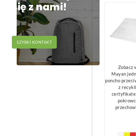
się z nami!
SZYBKI KONTAKT
Zobacz 
Mayan jed
poncho przec
z recykl
certyfikat
pokrowc
przechow