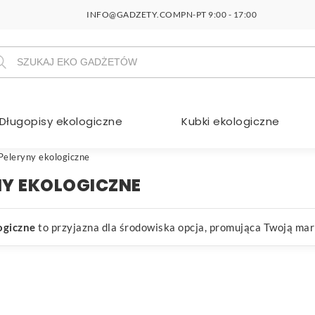
INFO@GADZETY.COM
PN-PT 9:00 - 17:00
szukiwarka
duktów
Długopisy ekologiczne
Kubki ekologiczne
Peleryny ekologiczne
NY EKOLOGICZNE
ogiczne
to przyjazna dla środowiska opcja, promująca Twoją markę