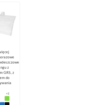
więcej
norazowe
iwdeszczowe
ingu z
em GRS, z
em do
ywania
+2