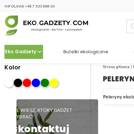
INFOLINIA
+48 7 333 888 30
Wy
pro
Eko Gadżety
Butelki ekologiczne
Kolor
Strona główna
|
PELERY
Peleryny ekol
NIE WIESZ, KTÓRY GADŻET
WYBRAĆ?
Skontaktuj