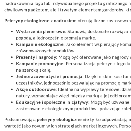
nadrukowania logo lub indywidualnego projektu graficznego na 
chwilowym gadżetem, ale i trwałym elementem garderoby, kt
Peleryny ekologiczne z nadrukiem
oferują liczne zastosowa
Wydarzenia plenerowe:
Stanowią doskonałe rozwiązanie
pogodą, a jednocześnie promują markę.
Kampanie ekologiczne:
Jako element wspierający komun
zrównoważonych produktów.
Prezenty i nagrody:
Mogą być oferowane jako nagrody w 
Kampanie promocyjne:
Personalizacja peleryn z logo 
na szeroką skalę.
Jednorazowe użycie i promocja:
Dzięki niskim kosztom
uczestników, jednocześnie pozwalając na promocję mark
Akcje outdoorowe:
Idealne na wyprawy terenowe, dział
natury, wzmacniając więzi między marką a jej odbiorcam
Edukacyjne i społeczne inicjatywy:
Mogą być używane p
zastosowanie ekologicznym produktów i pokazując zalet
Podsumowując,
peleryny ekologiczne
nie tylko odpowiadają 
wartość jako novum w ich strategiach marketingowych. Perso