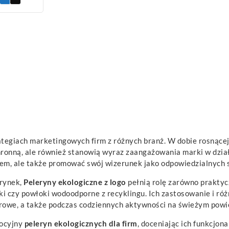
tegiach marketingowych firm z różnych branż. W dobie rosnące
hronną, ale również stanowią wyraz zaangażowania marki w dział
em, ale także promować swój wizerunek jako odpowiedzialnych sp
 rynek,
Peleryny ekologiczne z logo
pełnią rolę zarówno praktycz
ki czy powłoki wodoodporne z recyklingu. Ich zastosowanie i ró
erowe, a także podczas codziennych aktywności na świeżym powi
mocyjny
peleryn ekologicznych dla firm
, doceniając ich funkcjon