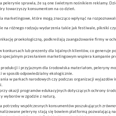
pelerynie sprawia, że są one świetnym nośnikiem reklamy. Dzięki
óry towarzyszy konsumentom na co dzień.
nia marketingowe, które mogą znacząco wpłynąć na rozpoznawal
 na różnego rodzaju wydarzenia takie jak festiwale, pikniki cz
ikację proekologiczną, podkreślają zaangażowanie firmy w och
konkursach lub prezenty dla lojalnych klientów, co generuje poz
lub specjalnym przesłaniem marketingowym wspiera kampanie pr
 produkcji i przyjaznym dla środowiska materiałom, peleryny m
i w sposób odpowiedzialny ekologicznie.
ania w parkach narodowych czy podczas organizacji wyjazdów in
i.
rzy okazji programów edukacyjnych dotyczących ochrony środo
y wyborów w zgodzie z naturą.
na potrzeby współczesnych konsumentów poszukujących zrównow
nalizowane peleryny stają się bowiem platformą pozwalającą na