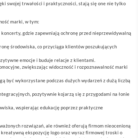
 swojej trwałości i praktyczności, stają się one nie tylko
ność marki, w tym:
y koncerty, gdzie zapewniają ochronę przed nieprzewidywalną
ronę środowiska, co przyciąga klientów poszukujących
ytywne emocje i buduje relacje z klientami.
omocyjne, zwiększając widoczność i rozpoznawalność marki
ogą być wykorzystane podczas dużych wydarzeń z dużą liczbą
tegracyjnych, pozytywnie kojarzą się z przygodami na łonie
wiska, wspierając edukację poprzez praktyczne
ażonych rozwiązań, ale również oferują firmom nieocenioną
 kreatywną ekspozycję logo oraz wyraz firmowej troski o