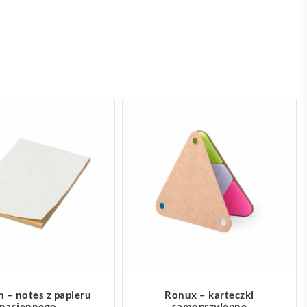
OBACZ WIĘCEJ
ZOBACZ WIĘCEJ
 – notes z papieru
Ronux – karteczki
nasiennego
samoprzylepne