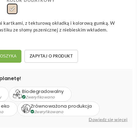
KOLOR DODATKOWY
i kartkami, z tekturową okładką i kolorową gumką. W
astiku ze słomy pszenicznej z niebieskim wkładem.
ZAPYTAJ O PRODUKT
KOSZYKA
planetę!
Biodegradowalny
y
Zweryfikowano
 eko
Zrównoważona produkcja
no
Zweryfikowano
Dowiedz się więcej