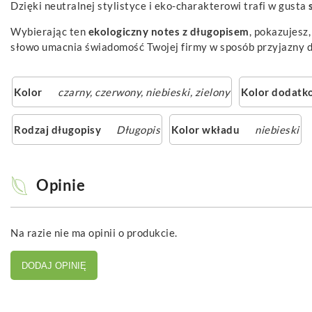
Dzięki neutralnej stylistyce i eko-charakterowi trafi w gusta
Wybierając ten
ekologiczny notes z długopisem
, pokazujesz
słowo umacnia świadomość Twojej firmy w sposób przyjazny d
Kolor
czarny
,
czerwony
,
niebieski
,
zielony
Kolor dodatk
Rodzaj długopisy
Długopis
Kolor wkładu
niebieski
Opinie
Na razie nie ma opinii o produkcie.
DODAJ OPINIĘ