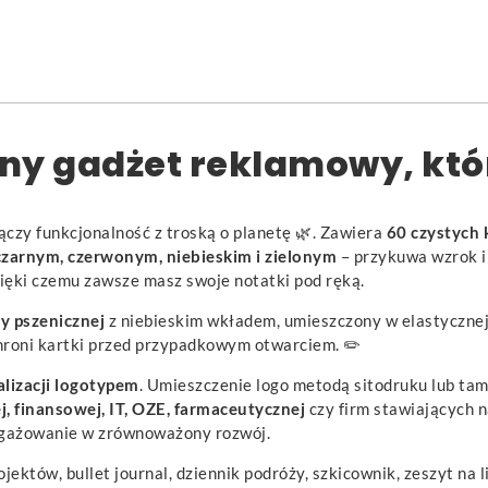
czny gadżet reklamowy, kt
łączy funkcjonalność z troską o planetę 🌿. Zawiera
60 czystych 
czarnym, czerwonym, niebieskim i zielonym
– przykuwa wzrok i
dzięki czemu zawsze masz swoje notatki pod ręką.
y pszenicznej
z niebieskim wkładem, umieszczony w elastycznej
chroni kartki przed przypadkowym otwarciem. ✏️
lizacji logotypem
. Umieszczenie logo metodą sitodruku lub ta
, finansowej, IT, OZE, farmaceutycznej
czy firm stawiających 
ngażowanie w zrównoważony rozwój.
jektów, bullet journal, dziennik podróży, szkicownik, zeszyt na