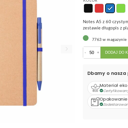
KOLOR
Notes A5 z 60 czystym
zestawie długopis z pl
7763 w magazynie
ilość
-
+
DODAJ DO 
Esteka
-
notes
Dbamy o nasza 
Materiał eko
Certyfikowan
Opakowanie
Zadeklarowa