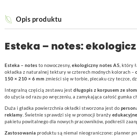
Opis produktu
Esteka – notes: ekologi
Esteka – notes
to nowoczesny,
ekologiczny notes A5
, który 
okładka z naturalnej tektury w czterech modnych kolorach –
150 × 210 × 6 mm
zmieści się w torbie, plecaku czy teczce, 
Integralną częścią zestawu jest
długopis z korpusem ze słom
do użycia od razu po wręczeniu, a zamykająca całość gumka 
Duża i gładka powierzchnia okładki stworzona jest do
persona
reklamy
. Świetnie sprawdzi się w promocji branży
edukacyjnej
pakietu powitalnego dla nowych pracowników, podkreśli zaa
Zastosowania
produktu są niemal nieograniczone: planner pro