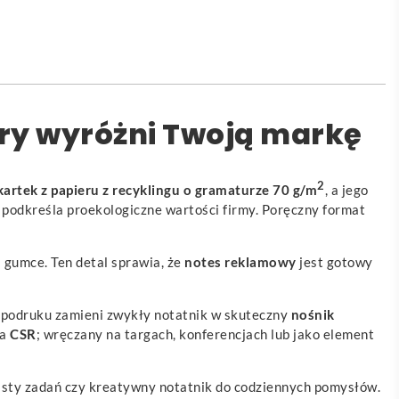
óry wyróżni Twoją markę
2
kartek z papieru z recyklingu o gramaturze 70 g/m
, a jego
 podkreśla proekologiczne wartości firmy. Poręczny format
 gumce. Ten detal sprawia, że
notes reklamowy
jest gotowy
mpodruku zamieni zwykły notatnik w skuteczny
nośnik
na
CSR
; wręczany na targach, konferencjach lub jako element
 listy zadań czy kreatywny notatnik do codziennych pomysłów.