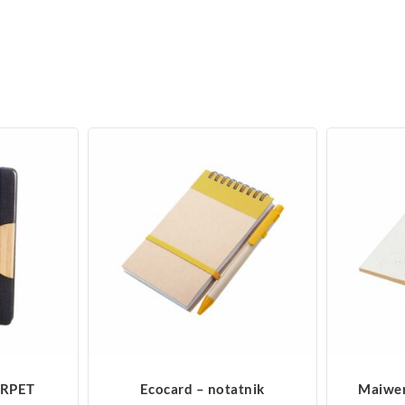
ZOBACZ WIĘCEJ
Z
 RPET
Ecocard – notatnik
Maiwen