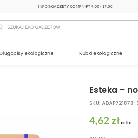
INFO@GADZETY.COM
PN-PT 9:00 - 17:00
szukiwarka
duktów
Długopisy ekologiczne
Kubki ekologiczne
Esteka – n
SKU:
ADAP721879-
4,62 zł
netto