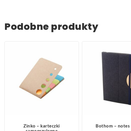
Podobne produkty
ZOBACZ WIĘCEJ
ZOBACZ WIĘCEJ
Zinko – karteczki
Bothom – notes
samoprzylepne