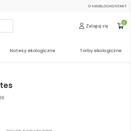
O NAS
BLOG
KONTAKT
0
Zaloguj się
Notesy ekologiczne
Torby ekologiczne
otes
06