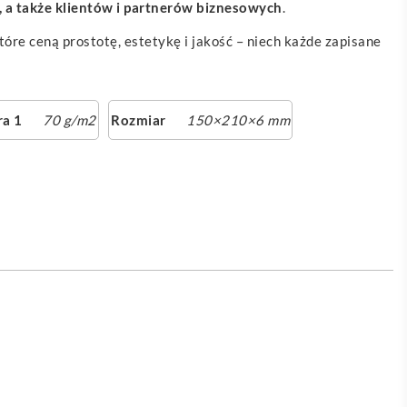
 a także klientów i partnerów biznesowych
.
tóre ceną prostotę, estetykę i jakość – niech każde zapisane
a 1
70 g/m2
Rozmiar
150×210×6 mm