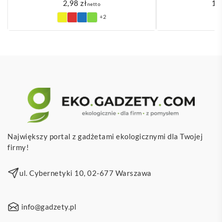
2,98
zł
1,
netto
+2
Największy portal z gadżetami ekologicznymi dla Twojej
firmy!
ul. Cybernetyki 10, 02-677 Warszawa
info@gadzety.pl