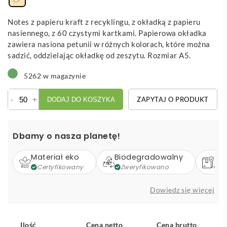
Notes z papieru kraft z recyklingu, z okładką z papieru
nasiennego, z 60 czystymi kartkami. Papierowa okładka
zawiera nasiona petunii w różnych kolorach, które można
sadzić, oddzielając okładkę od zeszytu. Rozmiar A5.
5262 w magazynie
ilość
-
+
ZAPYTAJ O PRODUKT
DODAJ DO KOSZYKA
Maiwen
-
notes
Dbamy o nasza planetę!
z
papieru
Materiał eko
Biodegradowalny
Op
nasiennego
Certyfikowany
Zweryfikowano
Z
Dowiedz się więcej
Ilość
Cena netto
Cena brutto