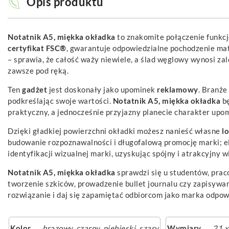
Opis produktu
Notatnik A5, miękka okładka
to znakomite połączenie funkcj
certyfikat FSC®
, gwarantuje odpowiedzialne pochodzenie mat
– sprawia, że całość waży niewiele, a ślad węglowy wynosi za
zawsze pod ręką.
Ten
gadżet
jest doskonały jako upominek
reklamowy
. Branże
podkreślając swoje wartości.
Notatnik A5, miękka okładka
bę
praktyczny, a jednocześnie przyjazny planecie charakter upom
Dzięki gładkiej powierzchni okładki możesz nanieść własne
l
budowanie rozpoznawalności i długofalową promocję marki; el
identyfikacji wizualnej marki, uzyskując spójny i atrakcyjny w
Notatnik A5, miękka okładka
sprawdzi się u studentów, prac
tworzenie szkiców, prowadzenie bullet journalu czy zapisywa
rozwiązanie i daj się zapamiętać odbiorcom jako marka odpow
Kolor
brązowy
,
czarny
,
niebieski
,
szary
Wymiary
21 x