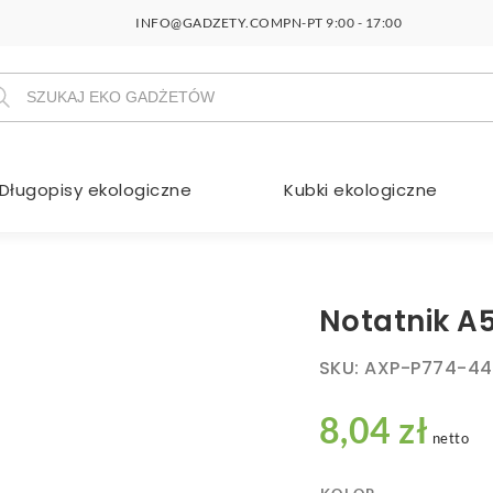
INFO@GADZETY.COM
PN-PT 9:00 - 17:00
szukiwarka
duktów
Długopisy ekologiczne
Kubki ekologiczne
Notatnik A
SKU:
AXP-P774-44
8,04 zł
netto