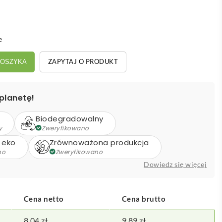
e
ZAPYTAJ O PRODUKT
KOSZYKA
planetę!
Biodegradowalny
y
Zweryfikowano
 eko
Zrównoważona produkcja
no
Zweryfikowano
Dowiedz się więcej
Cena netto
Cena brutto
8,04
zł
9,89
zł