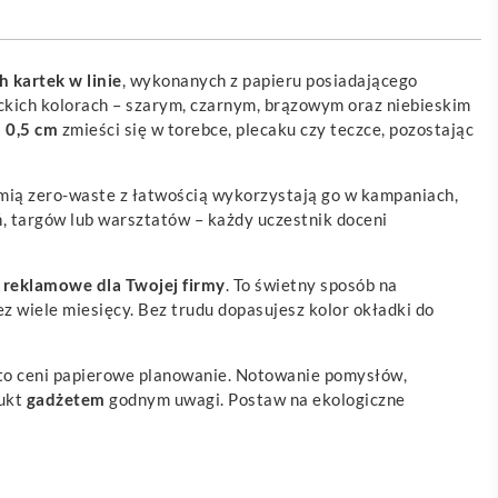
 kartek w linie
, wykonanych z papieru posiadającego
ckich kolorach – szarym, czarnym, brązowym oraz niebieskim
× 0,5 cm
zmieści się w torebce, plecaku czy teczce, pozostając
omią zero-waste z łatwością wykorzystają go w kampaniach,
, targów lub warsztatów – każdy uczestnik doceni
y
reklamowe
dla Twojej firmy
. To świetny sposób na
 wiele miesięcy. Bez trudu dopasujesz kolor okładki do
kto ceni papierowe planowanie. Notowanie pomysłów,
dukt
gadżetem
godnym uwagi. Postaw na ekologiczne