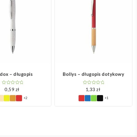
OBACZ WIĘCEJ
ZOBACZ WIĘCEJ
dox – długopis
Bollys – długopis dotykowy
0,59
zł
1,33
zł
+2
+1