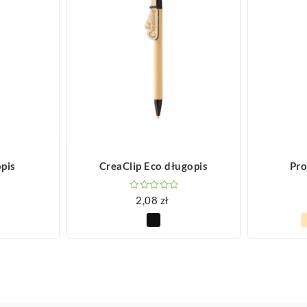
ZOBACZ WIĘCEJ
Z
opis
CreaClip Eco długopis
Pro
2,08
zł