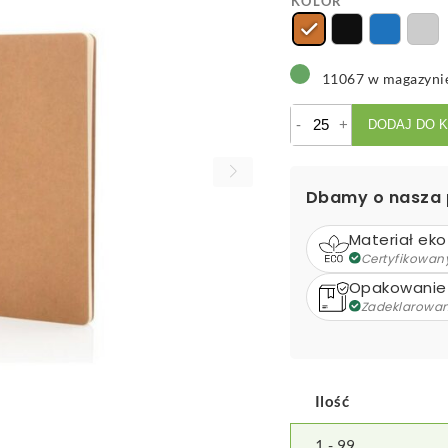
KOLOR
11067 w magazyni
ilość
-
+
DODAJ DO 
Notatnik
A5,
miękka
Dbamy o nasza 
okładka
Materiał eko
Certyfikowan
Opakowanie
Zadeklarowa
Ilość
1 - 99