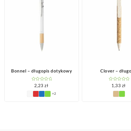
ZOBACZ WIĘCEJ
ZOBACZ WIĘCEJ
Bonnel – długopis dotykowy
Clover – dług
2,23
zł
1,33
zł
+2