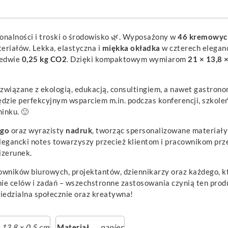
onalności i troski o środowisko 🌿. Wyposażony w
46 kremowych
eriałów. Lekka, elastyczna i
miękka okładka
w czterech elegan
ledwie
0,25 kg CO2
. Dzięki kompaktowym wymiarom
21 × 13,8 
 związane z ekologią, edukacją, consultingiem, a nawet gastron
dzie perfekcyjnym wsparciem m.in. podczas konferencji, szkoleń
inku. 🙂
ogo
oraz wyrazisty
nadruk
, tworząc spersonalizowane materiał
egancki notes towarzyszy przecież klientom i pracownikom przez
izerunek.
owników biurowych, projektantów, dziennikarzy oraz każdego, 
nie celów i zadań – wszechstronne zastosowania czynią ten pro
iedzialna społecznie oraz kreatywna!
 13,8 x 0,5 cm
Materiał
papier