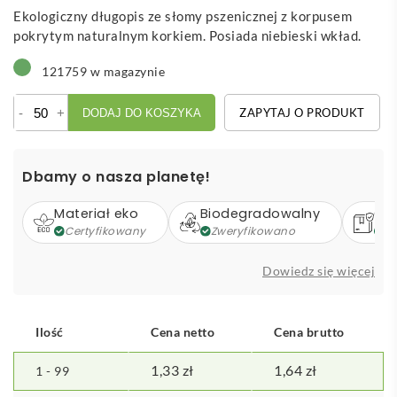
Ekologiczny długopis ze słomy pszenicznej z korpusem
pokrytym naturalnym korkiem. Posiada niebieski wkład.
121759 w magazynie
ilość
-
+
ZAPYTAJ O PRODUKT
DODAJ DO KOSZYKA
Clover
-
długopis
Dbamy o nasza planetę!
Materiał eko
Biodegradowalny
Op
Certyfikowany
Zweryfikowano
Z
Dowiedz się więcej
Ilość
Cena netto
Cena brutto
1,33
zł
1,64
zł
1 - 99