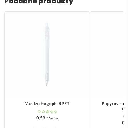
Podobne produkty
Musky długopis RPET
Papyrus – dł
re
0,59
zł
netto
0,