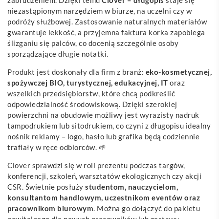
niezastąpionym narzędziem w biurze, na uczelni czy w
podróży służbowej. Zastosowanie naturalnych materiałów
gwarantuje lekkość, a przyjemna faktura korka zapobiega
ślizganiu się palców, co docenią szczególnie osoby
sporządzające długie notatki.
Produkt jest doskonały dla firm z branż:
eko-kosmetycznej,
spożywczej BIO, turystycznej, edukacyjnej, IT
oraz
wszelkich przedsiębiorstw, które chcą podkreślić
odpowiedzialność środowiskową. Dzięki szerokiej
powierzchni na obudowie możliwy jest wyrazisty nadruk
tampodrukiem lub sitodrukiem, co czyni z długopisu idealny
nośnik reklamy – logo, hasło lub grafika będą codziennie
trafiały w ręce odbiorców. 🌱
Clover sprawdzi się w roli prezentu podczas targów,
konferencji, szkoleń, warsztatów ekologicznych czy akcji
CSR. Świetnie posłuży
studentom, nauczycielom,
konsultantom handlowym, uczestnikom eventów oraz
pracownikom biurowym
. Można go dołączyć do pakietu
powitalnego dla nowych pracowników lub zestawu