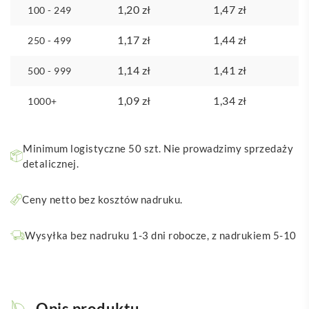
1,20
zł
1,47
zł
100 - 249
1,17
zł
1,44
zł
250 - 499
1,14
zł
1,41
zł
500 - 999
1,09
zł
1,34
zł
1000+
Minimum logistyczne 50 szt. Nie prowadzimy sprzedaży
detalicznej.
Ceny netto bez kosztów nadruku.
Wysyłka bez nadruku 1-3 dni robocze, z nadrukiem 5-10
Opis produktu