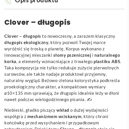
Clover – długopis
Clover – długopis
to nowoczesny, a zarazem klasyczny
długopis ekologiczny
, który pozwoli Twojej marce
wyróżnić się troską o planetę. Korpus wykonano z
innowacyjnej mieszanki
słomy pszenicznej
i
naturalnego
korka
, a elementy wzmacniające z trwałego
plastiku ABS
.
Taka kompozycja nie tylko redukuje zużycie pierwotnych
surowców, ale także nadaje produktowi przyjemny,
naturalny wygląd. Beżowo-zielona kolorystyka podkreśla
proekologiczny charakter, a kompaktowe wymiary
ø10×135 mm sprawiają, że długopis idealnie leży w dłoni
nawet podczas wielogodzinnego pisania. ✍️
Niebieski, gładko piszący
wkład
o dużej wydajności
współgra z
mechanizmem wciskanym
, który chroni
końcówkę przed wysychaniem i przypadkowym
zabrudzeniem. Dzięki temu
Clover – długopis
staje się