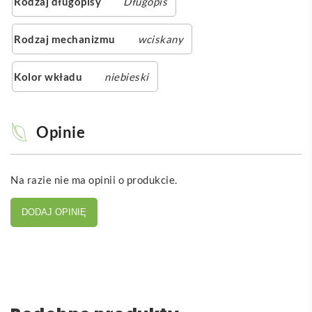
Rodzaj długopisy
Długopis
Rodzaj mechanizmu
wciskany
Kolor wkładu
niebieski
Opinie
Na razie nie ma opinii o produkcie.
DODAJ OPINIĘ