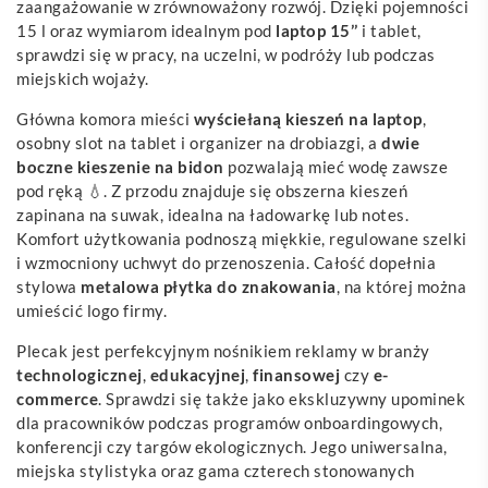
zaangażowanie w zrównoważony rozwój. Dzięki pojemności
15 l oraz wymiarom idealnym pod
laptop 15’’
i tablet,
sprawdzi się w pracy, na uczelni, w podróży lub podczas
miejskich wojaży.
Główna komora mieści
wyściełaną kieszeń na laptop
,
osobny slot na tablet i organizer na drobiazgi, a
dwie
boczne kieszenie na bidon
pozwalają mieć wodę zawsze
pod ręką 💧. Z przodu znajduje się obszerna kieszeń
zapinana na suwak, idealna na ładowarkę lub notes.
Komfort użytkowania podnoszą miękkie, regulowane szelki
i wzmocniony uchwyt do przenoszenia. Całość dopełnia
stylowa
metalowa płytka do znakowania
, na której można
umieścić logo firmy.
Plecak jest perfekcyjnym nośnikiem reklamy w branży
technologicznej
,
edukacyjnej
,
finansowej
czy
e-
commerce
. Sprawdzi się także jako ekskluzywny upominek
dla pracowników podczas programów onboardingowych,
konferencji czy targów ekologicznych. Jego uniwersalna,
miejska stylistyka oraz gama czterech stonowanych