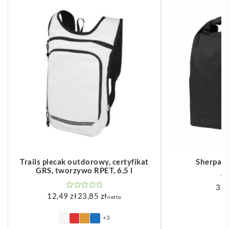
Trails plecak outdorowy, certyfikat
Sherpak 
GRS, tworzywo RPET, 6,5 l
33
12,49
zł
23,85
zł
netto
Zakres
cen:
+3
od