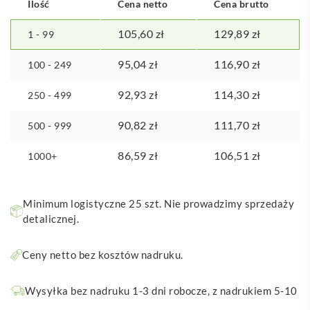
Ilość
Cena netto
Cena brutto
certyfikatem
GRS
105,60
zł
129,89
zł
1 - 99
o
pojemności
95,04
zł
116,90
zł
100 - 249
15
l
92,93
zł
114,30
zł
250 - 499
90,82
zł
111,70
zł
500 - 999
86,59
zł
106,51
zł
1000+
Minimum logistyczne 25 szt. Nie prowadzimy sprzedaży
detalicznej.
Ceny netto bez kosztów nadruku.
Wysyłka bez nadruku 1-3 dni robocze, z nadrukiem 5-10