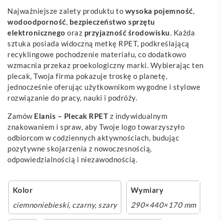
Najważniejsze zalety produktu to
wysoka pojemność
,
wodoodporność
,
bezpieczeństwo sprzętu
elektronicznego
oraz
przyjazność środowisku
. Każda
sztuka posiada widoczną metkę RPET, podkreślającą
recyklingowe pochodzenie materiału, co dodatkowo
wzmacnia przekaz proekologiczny marki. Wybierając ten
plecak, Twoja firma pokazuje troskę o planetę,
jednocześnie oferując użytkownikom wygodne i stylowe
rozwiązanie do pracy, nauki i podróży.
Zamów
Elanis – Plecak RPET
z indywidualnym
znakowaniem i spraw, aby Twoje logo towarzyszyło
odbiorcom w codziennych aktywnościach, budując
pozytywne skojarzenia z nowoczesnością,
odpowiedzialnością i niezawodnością.
Kolor
Wymiary
ciemnoniebieski
,
czarny
,
szary
290×440×170 mm