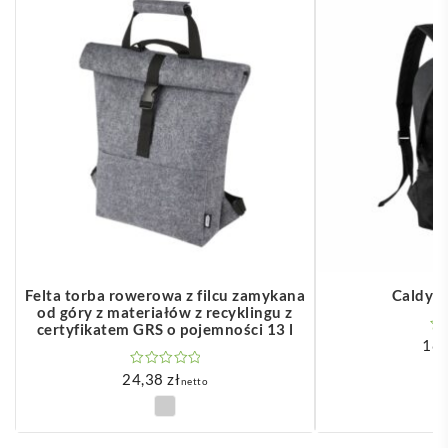
Felta torba rowerowa z filcu zamykana
Caldy –
od góry z materiałów z recyklingu z
certyfikatem GRS o pojemności 13 l
18
24,38
zł
netto