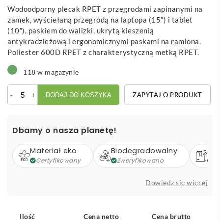
Wodoodporny plecak RPET z przegrodami zapinanymi na
zamek, wyściełaną przegrodą na laptopa (15″) i tablet
(10″), paskiem do walizki, ukrytą kieszenią
antykradzieżową i ergonomicznymi paskami na ramiona.
Poliester 600D RPET z charakterystyczną metką RPET.
118 w magazynie
ilość
-
+
ZAPYTAJ O PRODUKT
DODAJ DO KOSZYKA
Hartur
Plecak
RPET
Dbamy o nasza planetę!
Materiał eko
Biodegradowalny
Op
Certyfikowany
Zweryfikowano
Z
Dowiedz się więcej
Ilość
Cena netto
Cena brutto