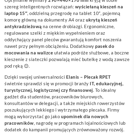
szereg inteligentnych rozwiązań:
wyściełaną kieszeń na
laptop 15″
, oddzielną przegrodę na tablet 10″, pojemną
komorę główną na dokumenty A4 oraz
ukrytą kieszeń
antykradzieżową
na cenne drobiazgi. Ergonomiczne,
regulowane szelki z miękkim wypełnieniem oraz
oddychający panel pleców gwarantują komfort noszenia
nawet przy pełnym obciążeniu. Dodatkowy
pasek do
mocowania na walizce
ułatwia podróże służbowe, a boczne
kieszenie z siateczki pozwalają mieć butelkę z wodą zawsze
pod ręką 😊.
Dzięki swojej uniwersalności
Elanis – Plecak RPET
świetnie sprawdzi się w promocji branży
IT, edukacyjnej,
turystycznej, logistycznej czy finansowej
. To idealny
gadżet dla studentów, pracowników biurowych,
konsultantów w delegacji, a także miejskich rowerzystów
poszukujących lekkiego i wytrzymałego plecaka. Firmy
mogą wykorzystać go jako
upominek dla nowych
pracowników
, nagrodę w programach lojalnościowych lub
dodatek do kampanii promujących zrównoważony rozwój.