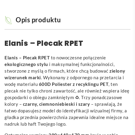
Opis produktu
Elanis – Plecak RPET
Elanis – Plecak RPET
to nowoczesne połączenie
ekologicznego stylu
i maksymalnej funkcjonalności,
stworzone z myślą o firmach, które chcą budować
zielony
wizerunek marki
. Wykonany z odpornego na przetarcia i
wodę materiału
600D Poliester z recyklingu PET
, ten
plecak nie tylko chroni zawartość, ale również wspiera ideę
gospodarki o obiegu zamkniętym ♻️. Trzy ponadczasowe
kolory –
czarny, ciemnoniebieski i szary
– sprawiają, że
łatwo dopasujesz model do identyfikacji wizualnej firmy, a
gładka przednia powierzchnia zapewnia idealne miejsce na
nadruk lub haft Twojego logo.
Optymalne wymiary
290×440×170 mm
kryją w sobie