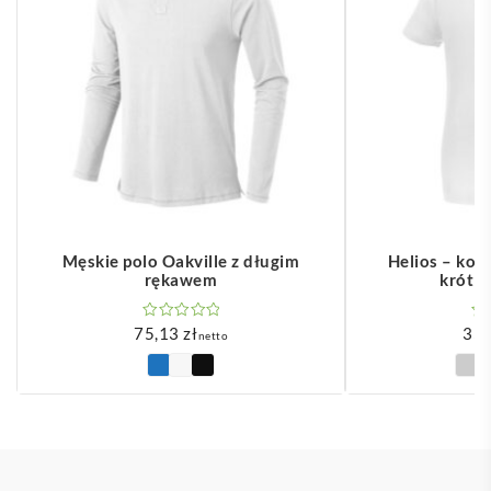
Męskie polo Oakville z długim
Helios – kos
rękawem
krótk
75,13
zł
35
netto