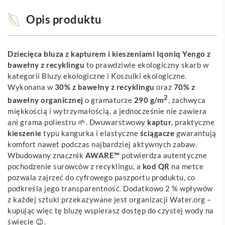
Opis produktu
Dziecięca bluza z kapturem i kieszeniami Iqoniq Yengo z
bawełny z recyklingu
to prawdziwie ekologiczny skarb w
kategorii Bluzy ekologiczne i Koszulki ekologiczne.
Wykonana w
30% z bawełny z recyklingu
oraz
70% z
2
bawełny organicznej
o gramaturze
290 g/m
, zachwyca
miękkością i wytrzymałością, a jednocześnie nie zawiera
ani grama poliestru 🌱. Dwuwarstwowy
kaptur
, praktyczne
kieszenie
typu kangurka i elastyczne
ściągacze
gwarantują
komfort nawet podczas najbardziej aktywnych zabaw.
Wbudowany znacznik
AWARE™
potwierdza autentyczne
pochodzenie surowców z recyklingu, a
kod QR
na metce
pozwala zajrzeć do cyfrowego paszportu produktu, co
podkreśla jego transparentność. Dodatkowo 2 % wpływów
z każdej sztuki przekazywane jest organizacji Water.org –
kupując więc tę bluzę wspierasz dostęp do czystej wody na
świecie 😉.