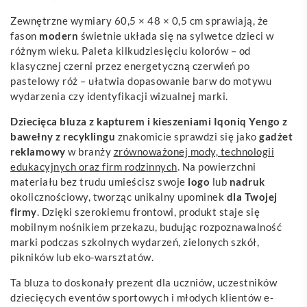
Zewnętrzne wymiary 60,5 × 48 × 0,5 cm sprawiają, że
fason
modern
świetnie układa się na sylwetce dzieci w
różnym wieku. Paleta kilkudziesięciu kolorów – od
klasycznej czerni przez energetyczną czerwień po
pastelowy róż – ułatwia dopasowanie barw do motywu
wydarzenia czy identyfikacji wizualnej marki.
Dziecięca bluza z kapturem i kieszeniami Iqoniq Yengo z
bawełny z recyklingu
znakomicie sprawdzi się jako
gadżet
reklamowy
w branży
zrównoważonej mody, technologii
edukacyjnych oraz firm rodzinnych
. Na powierzchni
materiału bez trudu umieścisz swoje
logo
lub
nadruk
okolicznościowy, tworząc unikalny upominek
dla Twojej
firmy
. Dzięki szerokiemu frontowi, produkt staje się
mobilnym nośnikiem przekazu, budując rozpoznawalność
marki podczas szkolnych wydarzeń, zielonych szkół,
pikników lub eko-warsztatów.
Ta bluza to doskonały prezent dla uczniów, uczestników
dziecięcych eventów sportowych i młodych klientów e-