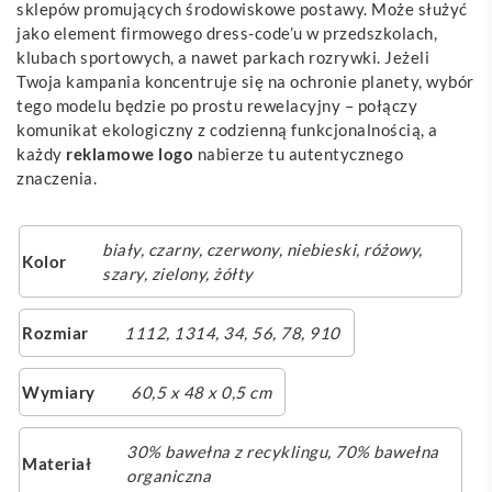
sklepów promujących środowiskowe postawy. Może służyć
jako element firmowego dress-code’u w przedszkolach,
klubach sportowych, a nawet parkach rozrywki. Jeżeli
Twoja kampania koncentruje się na ochronie planety, wybór
tego modelu będzie po prostu rewelacyjny – połączy
komunikat ekologiczny z codzienną funkcjonalnością, a
każdy
reklamowe
logo
nabierze tu autentycznego
znaczenia.
biały
,
czarny
,
czerwony
,
niebieski
,
różowy
,
Kolor
szary
,
zielony
,
żółty
Rozmiar
1112, 1314, 34, 56, 78, 910
Wymiary
60,5 x 48 x 0,5 cm
30% bawełna z recyklingu, 70% bawełna
Materiał
organiczna