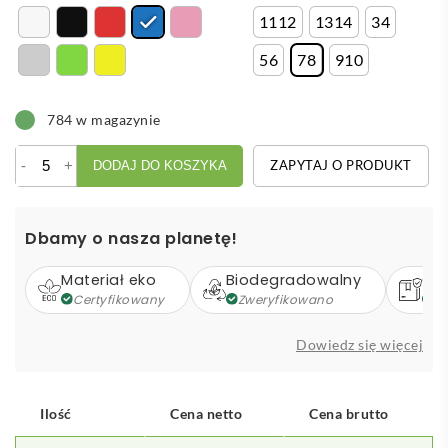
1112
1314
34
56
78
910
784 w magazynie
ilość
-
+
ZAPYTAJ O PRODUKT
DODAJ DO KOSZYKA
Dziecięca
bluza
z
Dbamy o nasza planetę!
kapturem
i
Materiał eko
Biodegradowalny
Op
kieszeniami
Certyfikowany
Zweryfikowano
Z
Iqoniq
Yengo
Dowiedz się więcej
z
bawełny
z
Ilość
Cena netto
Cena brutto
recyklingu