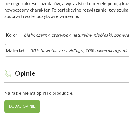
pełnego zakresu rozmiarów, a wyraziste kolory eksponują ka
nowoczesny charakter. To perfekcyjne rozwiązanie, gdy szukas
zostawi trwałe, pozytywne wrażenie.
Kolor
biały
,
czarny
,
czerwony
,
naturalny
,
niebieski
,
pomara
Materiał
30% bawełna z recyklingu, 70% bawełna organic
Opinie
Na razie nie ma opinii o produkcie.
DODAJ OPINIĘ