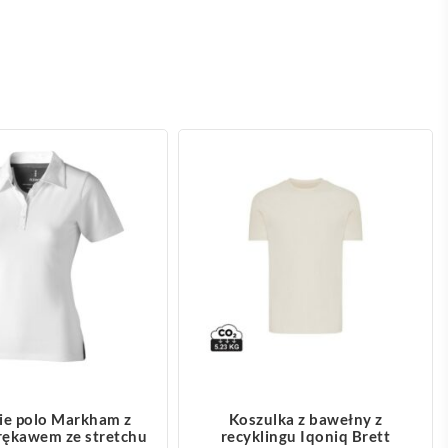
OBACZ WIĘCEJ
ZOBACZ WIĘCEJ
e polo Markham z
Koszulka z bawełny z
rękawem ze stretchu
recyklingu Iqoniq Brett