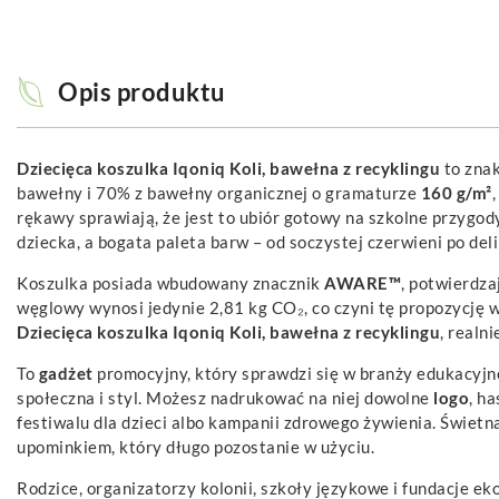
Opis produktu
Dziecięca koszulka Iqoniq Koli, bawełna z recyklingu
to znak
bawełny i 70% z bawełny organicznej o gramaturze
160 g/m²
rękawy sprawiają, że jest to ubiór gotowy na szkolne przygo
dziecka, a bogata paleta barw – od soczystej czerwieni po del
Koszulka posiada wbudowany znacznik
AWARE™
, potwierdz
węglowy wynosi jedynie 2,81 kg CO₂, co czyni tę propozycję 
Dziecięca koszulka Iqoniq Koli, bawełna z recyklingu
, realn
To
gadżet
promocyjny, który sprawdzi się w branży edukacyjne
społeczna i styl. Możesz nadrukować na niej dowolne
logo
, h
festiwalu dla dzieci albo kampanii zdrowego żywienia. Świetn
upominkiem, który długo pozostanie w użyciu.
Rodzice, organizatorzy kolonii, szkoły językowe i fundacje ek