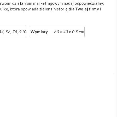
 a swoim działaniom marketingowym nadaj odpowiedzialny,
ulkę, która opowiada zieloną historię
dla Twojej firmy
i
4, 56, 78, 910
Wymiary
60 x 43 x 0.5 cm