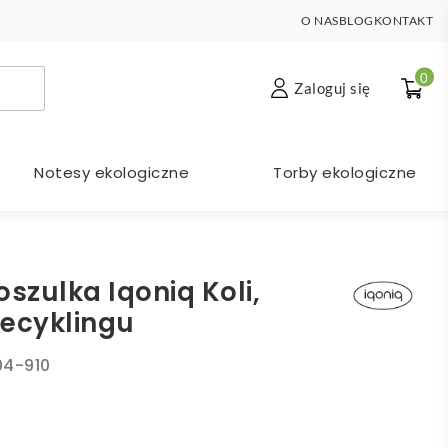
O NAS
BLOG
KONTAKT
0
Zaloguj się
Notesy ekologiczne
Torby ekologiczne
oszulka Iqoniq Koli,
recyklingu
04-910