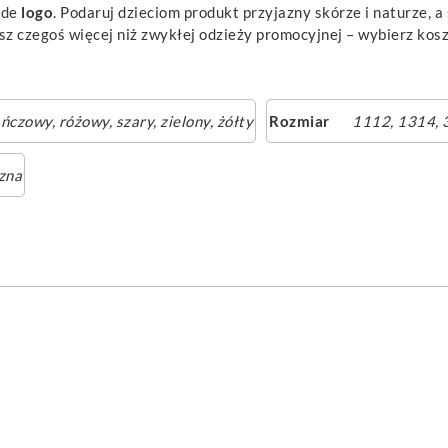
żde
logo
. Podaruj dzieciom produkt przyjazny skórze i naturze,
z czegoś więcej niż zwykłej odzieży promocyjnej – wybierz kosz
ńczowy
,
różowy
,
szary
,
zielony
,
żółty
Rozmiar
1112, 1314, 3
zna