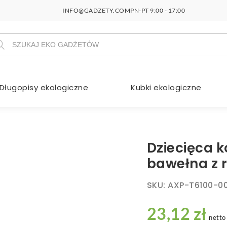
INFO@GADZETY.COM
PN-PT 9:00 - 17:00
szukiwarka
duktów
Długopisy ekologiczne
Kubki ekologiczne
Dziecięca k
bawełna z 
SKU:
AXP-T6100-0
23,12 zł
netto