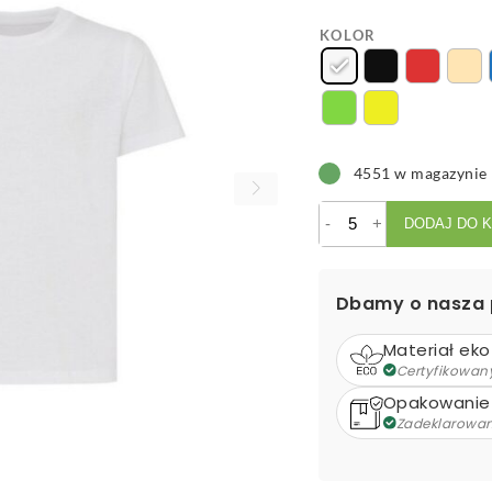
KOLOR
4551 w magazynie
ilość
-
+
DODAJ DO 
Dziecięca
koszulka
Iqoniq
Dbamy o nasza 
Koli,
bawełna
Materiał eko
z
Certyfikowan
recyklingu
Opakowanie
Zadeklarowa