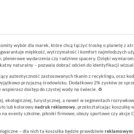
omity wybór dla marek, które chcą łączyć troskę o planetę z 
, gwarantuje miękkość, wytrzymałość i komfort najmłodszych uży
dy, plenerowe wydarzenia czy rodzinne spacery. Dzięki wymiarom
ikatny naturalny – pozwala dobrać odcień do identyfikacji wizua
ający autentyczność zastosowanych tkanin z recyklingu, oraz k
wyjątkowo przyjazną środowisku. Dodatkowo 2% zysków ze sprzed
ie wspierasz dostęp do czystej wody na świecie. ♻️
j, ekologicznej, turystycznej, a nawet w segmentach rozrywkowy
asło lub kolorowy
nadruk reklamowy
, przekształcając koszulkę
a na eventy szkolne, pikniki firmowe, obozy sportowe czy akcje
ologiczne – dla nich ta koszulka będzie prawdziwie
reklamowym