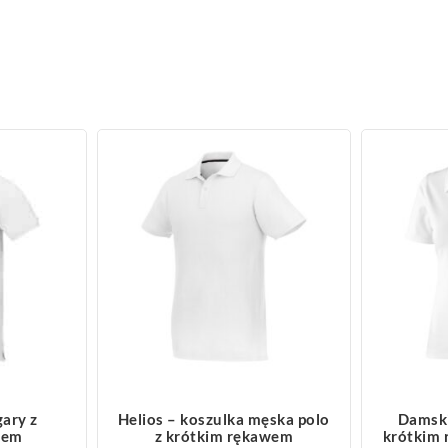
ZOBACZ WIĘCEJ
Z
gary z
Helios – koszulka męska polo
Damski
wem
z krótkim rękawem
krótkim 