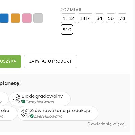
ROZMIAR
1112
1314
34
56
78
910
ZAPYTAJ O PRODUKT
KOSZYKA
planetę!
Biodegradowalny
y
Zweryfikowano
 eko
Zrównoważona produkcja
no
Zweryfikowano
Dowiedz się więcej