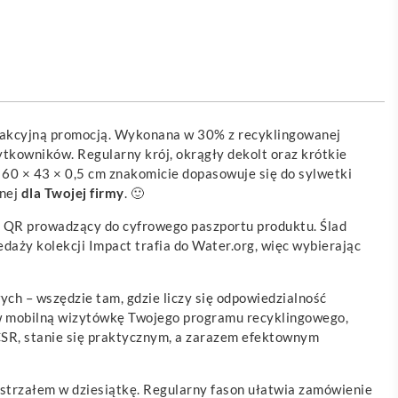
atrakcyjną promocją. Wykonana w 30% z recyklingowanej
tkowników. Regularny krój, okrągły dekolt oraz krótkie
 60 × 43 × 0,5 cm znakomicie dopasowuje się do sylwetki
lnej
dla Twojej firmy
. 🙂
od QR prowadzący do cyfrowego paszportu produktu. Ślad
aży kolekcji Impact trafia do Water.org, więc wybierając
ch – wszędzie tam, gdzie liczy się odpowiedzialność
 w mobilną wizytówkę Twojego programu recyklingowego,
 CSR, stanie się praktycznym, a zarazem efektownym
strzałem w dziesiątkę. Regularny fason ułatwia zamówienie