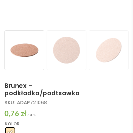
Brunex –
podkładka/podtsawka
SKU:
ADAP721068
0,76 zł
netto
KOLOR