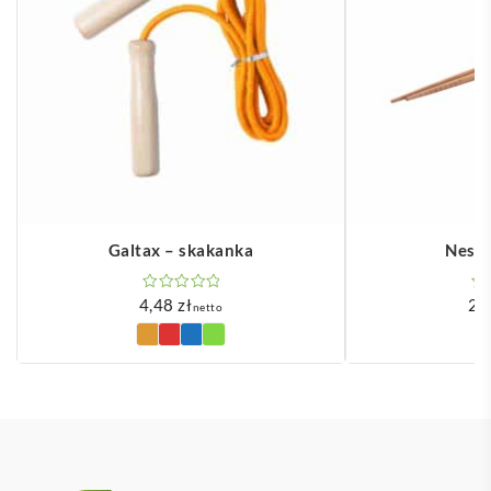
Galtax – skakanka
Nesty
4,48
zł
2,
netto