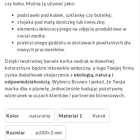
czy boho. Można ją używać jako:
podstawki pod kubek, szklankę czy butelkę;
stojaka pod małą doniczkę lub świeczkę;
elementu dekoracyjnego na zdjęcia produktowe w
social media;
praktycznego gadżetu w zestawach powitalnych dla
nowych pracowników.
Dzięki neutralnej barwie korka nadruk w dowolnej
kolorystyce będzie niezwykle widoczny, a logo Twojej firmy
zyska dodatkowe skojarzenia z
ekologią, naturą i
odpowiedzialnością
. Wybierz Brunex i pokaż, że Twoja
marka dba o planetę, jednocześnie budując pozytywny
wizerunek w oczach klientów i partnerów biznesowych.
Kolor
naturalny
Material 1
Korek
Rozmiar
ø100×3 mm