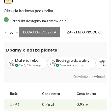
Okrągła korkowa podkładka.
Produkt dostępny na zamówienie
ilość
-
+
ZAPYTAJ O PRODUKT
DODAJ DO KOSZYKA
Brunex
-
podkładka/podtsawka
Dbamy o nasza planetę!
Materiał eko
Biodegradowalny
Op
Certyfikowany
Zweryfikowano
Z
Dowiedz się więcej
Ilość
Cena netto
Cena brutto
0,76
zł
0,93
zł
1 - 99