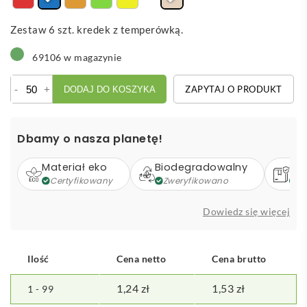
Zestaw 6 szt. kredek z temperówką.
69106 w magazynie
ilość
-
+
ZAPYTAJ O PRODUKT
DODAJ DO KOSZYKA
Gallery
6
-
Dbamy o nasza planetę!
zestaw
do
Materiał eko
Biodegradowalny
Op
rysowania
Certyfikowany
Zweryfikowano
Z
Dowiedz się więcej
Ilość
Cena netto
Cena brutto
1,24
zł
1,53
zł
1 - 99