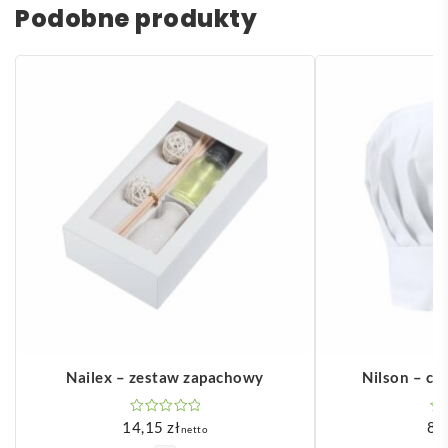
Podobne produkty
Nailex – zestaw zapachowy
Nilson – cz
14,15
zł
8,
netto