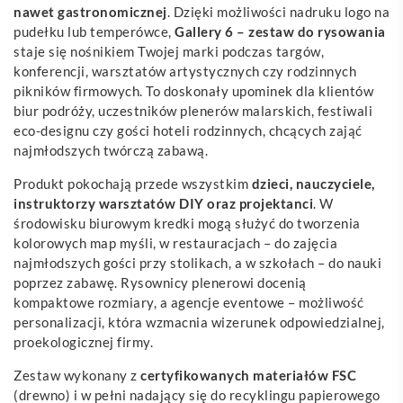
nawet gastronomicznej
. Dzięki możliwości nadruku logo na
pudełku lub temperówce,
Gallery 6 – zestaw do rysowania
staje się nośnikiem Twojej marki podczas targów,
konferencji, warsztatów artystycznych czy rodzinnych
pikników firmowych. To doskonały upominek dla klientów
biur podróży, uczestników plenerów malarskich, festiwali
eco-designu czy gości hoteli rodzinnych, chcących zająć
najmłodszych twórczą zabawą.
Produkt pokochają przede wszystkim
dzieci, nauczyciele,
instruktorzy warsztatów DIY oraz projektanci
. W
środowisku biurowym kredki mogą służyć do tworzenia
kolorowych map myśli, w restauracjach – do zajęcia
najmłodszych gości przy stolikach, a w szkołach – do nauki
poprzez zabawę. Rysownicy plenerowi docenią
kompaktowe rozmiary, a agencje eventowe – możliwość
personalizacji, która wzmacnia wizerunek odpowiedzialnej,
proekologicznej firmy.
Zestaw wykonany z
certyfikowanych materiałów FSC
(drewno) i w pełni nadający się do recyklingu papierowego