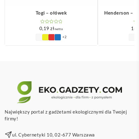
Togi – ołówek
Henderson – p
0,19
zł
18
netto
+2
Największy portal z gadżetami ekologicznymi dla Twojej
firmy!
ul. Cybernetyki 10, 02-677 Warszawa