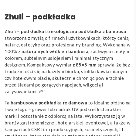
Zhuli – podkładka
Zhuli – podkładka
to
ekologiczna podkładka z bambusa
stworzona z myślą o firmach i użytkownikach, którzy cenią
naturę, estetykę oraz profesjonalny branding. Wykonana w
100% z
naturalnych włókien bambusa
, zachwyca ciepłym
kolorem, subtelnym usłojeniem i minimalistycznym
designem. Kompaktowy wymiar
ø85×5 mm
sprawia, że bez
trudu zmieści się na każdym biurku, stoliku kawiarnianym
czy hotelowym blacie, skutecznie chroniąc powierzchnie
przed śladami po gorących napojach, wilgocią i
zarysowaniami. 🌱
Ta
bambusowa podkładka reklamowa
to idealne płótno na
Twoje logo – grawer lub nadruk UV podkreśli charakter
marki i pozostanie z odbiorcą na lata. Wykorzystasz ją w
branży gastronomicznej, hotelarskiej, eventowej, a także w
kampaniach CSR firm produkcyjnych, kosmetycznych, IT
czy fitness, które stawiają na
zrównoważony rozwój
i