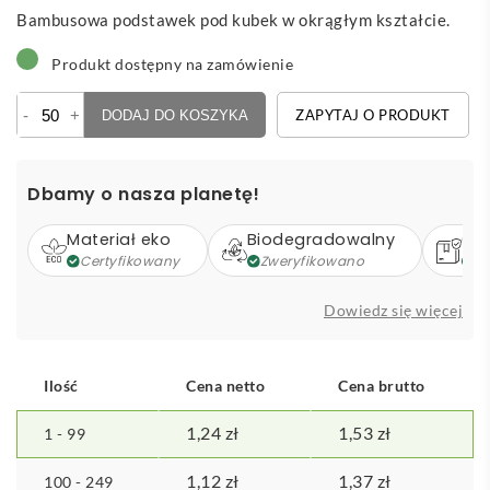
Bambusowa podstawek pod kubek w okrągłym kształcie.
Produkt dostępny na zamówienie
ilość
-
+
ZAPYTAJ O PRODUKT
DODAJ DO KOSZYKA
Zhuli
-
podkładka
Dbamy o nasza planetę!
Materiał eko
Biodegradowalny
Op
Certyfikowany
Zweryfikowano
Z
Dowiedz się więcej
Ilość
Cena netto
Cena brutto
1,24
zł
1,53
zł
1 - 99
1,12
zł
1,37
zł
100 - 249