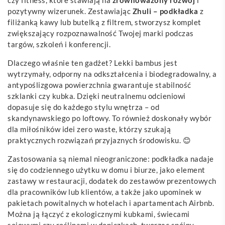
pozytywny wizerunek. Zestawiając
Zhuli – podkładka
z
filiżanką kawy lub butelką z filtrem, stworzysz komplet
zwiększający rozpoznawalność Twojej marki podczas
targów, szkoleń i konferencji.
Dlaczego właśnie ten gadżet? Lekki bambus jest
wytrzymały, odporny na odkształcenia i biodegradowalny, a
antypoślizgowa powierzchnia gwarantuje stabilność
szklanki czy kubka. Dzięki neutralnemu odcieniowi
dopasuje się do każdego stylu wnętrza – od
skandynawskiego po loftowy. To również doskonały wybór
dla miłośników idei zero waste, którzy szukają
praktycznych rozwiązań przyjaznych środowisku. 😊
Zastosowania są niemal nieograniczone: podkładka nadaje
się do codziennego użytku w domu i biurze, jako element
zastawy w restauracji, dodatek do zestawów prezentowych
dla pracowników lub klientów, a także jako upominek w
pakietach powitalnych w hotelach i apartamentach Airbnb.
Można ją łączyć z ekologicznymi kubkami, świecami
sojowymi czy roślinami w doniczkach, tworząc spójny