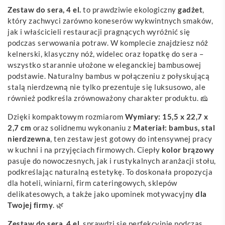
Zestaw do sera, 4 el.
to prawdziwie ekologiczny
gadżet
,
który zachwyci zarówno koneserów wykwintnych smaków,
jak i właścicieli restauracji pragnących wyróżnić się
podczas serwowania potraw. W komplecie znajdziesz nóż
kelnerski, klasyczny nóż, widelec oraz łopatkę do sera –
wszystko starannie ułożone w eleganckiej bambusowej
podstawie. Naturalny bambus w połączeniu z połyskującą
stalą nierdzewną nie tylko prezentuje się luksusowo, ale
również podkreśla zrównoważony charakter produktu. 🧀
Dzięki kompaktowym rozmiarom
Wymiary: 15,5 x 22,7 x
2,7 cm
oraz solidnemu wykonaniu z
Materiał: bambus, stal
nierdzewna
, ten zestaw jest gotowy do intensywnej pracy
w kuchni i na przyjęciach firmowych. Ciepły
kolor brązowy
pasuje do nowoczesnych, jak i rustykalnych aranżacji stołu,
podkreślając naturalną estetykę. To doskonała propozycja
dla hoteli, winiarni, firm cateringowych, sklepów
delikatesowych, a także jako upominek motywacyjny
dla
Twojej firmy
. 🌿
Zestaw do sera, 4 el.
sprawdzi się perfekcyjnie podczas