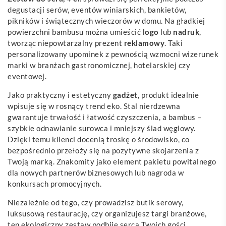
degustacji serów, eventów winiarskich, bankietów,
pikników i świątecznych wieczorów w domu. Na gładkiej
powierzchni bambusu można umieścić
logo
lub
nadruk
,
tworząc niepowtarzalny prezent
reklamowy
. Taki
personalizowany upominek z pewnością wzmocni wizerunek
marki w branżach gastronomicznej, hotelarskiej czy
eventowej.
Jako praktyczny i estetyczny
gadżet
, produkt idealnie
wpisuje się w rosnący trend eko. Stal nierdzewna
gwarantuje trwałość i łatwość czyszczenia, a bambus –
szybkie odnawianie surowca i mniejszy ślad węglowy.
Dzięki temu klienci docenią troskę o środowisko, co
bezpośrednio przełoży się na pozytywne skojarzenia z
Twoją marką. Znakomity jako element pakietu powitalnego
dla nowych partnerów biznesowych lub nagroda w
konkursach promocyjnych.
Niezależnie od tego, czy prowadzisz butik serowy,
luksusową restaurację, czy organizujesz targi branżowe,
ten ekologiczny zestaw podbije serca Twoich gości.