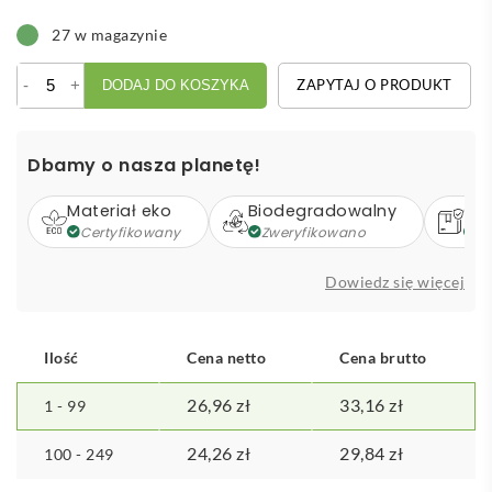
27 w magazynie
ilość
-
+
ZAPYTAJ O PRODUKT
DODAJ DO KOSZYKA
Zestaw
do
sera,
Dbamy o nasza planetę!
4
el.
Materiał eko
Biodegradowalny
Op
Certyfikowany
Zweryfikowano
Z
Dowiedz się więcej
Ilość
Cena netto
Cena brutto
26,96
zł
33,16
zł
1 - 99
24,26
zł
29,84
zł
100 - 249