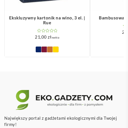
Ekskluzywny kartonik na wino, 3 el. |
Bambusowa sz
Rue
2,
21,00
zł
netto
Największy portal z gadżetami ekologicznymi dla Twojej
firmy!