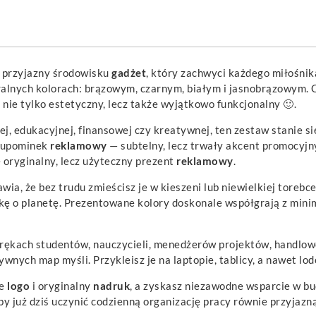
i przyjazny środowisku
gadżet
, który zachwyci każdego miłośni
alnych kolorach: brązowym, czarnym, białym i jasnobrązowym. C
 nie tylko estetyczny, lecz także wyjątkowo funkcjonalny 🙂.
ej, edukacyjnej, finansowej czy kreatywnej, ten zestaw stanie 
y upominek
reklamowy
— subtelny, lecz trwały akcent promocyjny
ię oryginalny, lecz użyteczny prezent
reklamowy
.
wia, że bez trudu zmieścisz je w kieszeni lub niewielkiej toreb
kę o planetę. Prezentowane kolory doskonale współgrają z minim
 rękach studentów, nauczycieli, menedżerów projektów, handlow
ywnych map myśli. Przykleisz je na laptopie, tablicy, a nawet l
ne
logo
i oryginalny
nadruk
, a zyskasz niezawodne wsparcie w bu
by już dziś uczynić codzienną organizację pracy równie przyjazn