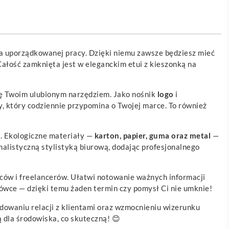
ka uporządkowanej pracy. Dzięki niemu zawsze będziesz mieć
ałość zamknięta jest w eleganckim etui z kieszonką na
się Twoim ulubionym narzędziem. Jako nośnik
logo
i
, który codziennie przypomina o Twojej marce. To również
ce. Ekologiczne materiały —
karton, papier, guma oraz metal
—
alistyczną stylistyką biurową, dodając profesjonalnego
ców i freelancerów. Ułatwi notowanie ważnych informacji
odówce — dzięki temu żaden termin czy pomysł Ci nie umknie!
dowaniu relacji z klientami oraz wzmocnieniu wizerunku
ą dla środowiska, co skuteczną! 😊