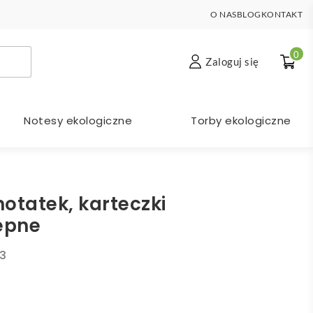
O NAS
BLOG
KONTAKT
0
Zaloguj się
Notesy ekologiczne
Torby ekologiczne
otatek, karteczki
epne
3