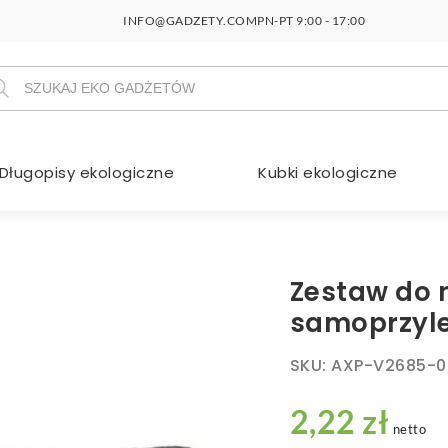
INFO@GADZETY.COM
PN-PT 9:00 - 17:00
szukiwarka
duktów
Długopisy ekologiczne
Kubki ekologiczne
Zestaw do n
samoprzyl
SKU:
AXP-V2685-0
2,22 zł
netto