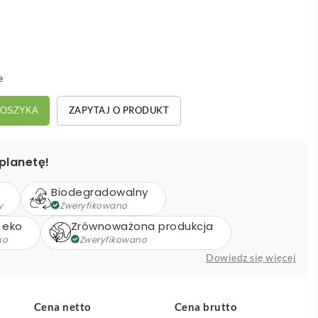
e
ZAPYTAJ O PRODUKT
KOSZYKA
planetę!
Biodegradowalny
y
Zweryfikowano
 eko
Zrównoważona produkcja
no
Zweryfikowano
Dowiedz się więcej
Cena netto
Cena brutto