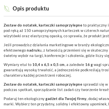
Opis produktu
Zestaw do notatek, karteczki samoprzylepne
to praktyczny 
pod ręką aż 150 samoprzylepnych karteczek w czterech natur
wizytówki oraz elastyczną opaską, co sprawia, że produkt jest
Jeśli prowadzisz działania marketingowe w branży ekologiczn
efektownego
nadruk
u, z łatwością przemieni się w skuteczn
świetny wybór na targi, konferencje i szkolenia, gdzie liczy s
Wymiary etui to
10,4 x 6,5 x 0,5 cm
, a zaledwie
16 g
wagi spra
gwarantują wysoką trwałość, a jednocześnie podkreślają tros
charakteru każdej przestrzeni roboczej.
Zestaw do notatek, karteczki samoprzylepne
sprawdzi się w
podczas spotkań, sporządzanie list zadań czy tworzenie kreat
Podaruj ten ekologiczny
gadżet
dla Twojej firmy
, dodaj włas
marki. Wybierz ten przydatny, solidny i efektowny upominek, 