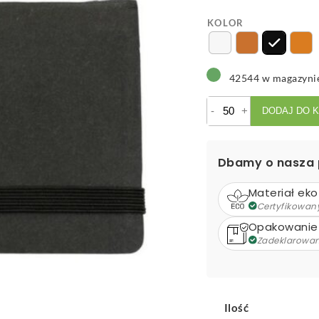
KOLOR
42544 w magazyni
ilość
-
+
DODAJ DO 
Zestaw
do
notatek,
Dbamy o nasza 
karteczki
samoprzylepne
Materiał eko
Certyfikowan
Opakowanie
Zadeklarowa
Ilość