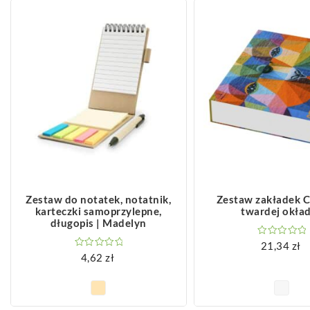
ZOBACZ WIĘCEJ
ZOBACZ WIĘCEJ
Zestaw do notatek, notatnik,
Zestaw zakładek 
karteczki samoprzylepne,
twardej okła
długopis | Madelyn
21,34
zł
4,62
zł