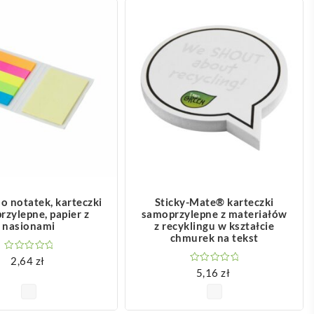
OBACZ WIĘCEJ
ZOBACZ WIĘCEJ
o notatek, karteczki
Sticky-Mate® karteczki
zylepne, papier z
samoprzylepne z materiałów
nasionami
z recyklingu w kształcie
chmurek na tekst
2,64
zł
5,16
zł