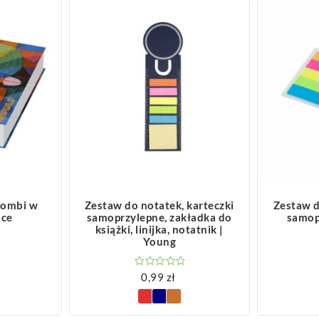
ZOBACZ WIĘCEJ
Z
Combi w
Zestaw do notatek, karteczki
Zestaw d
dce
samoprzylepne, zakładka do
samopr
książki, linijka, notatnik |
Young
0,99
zł