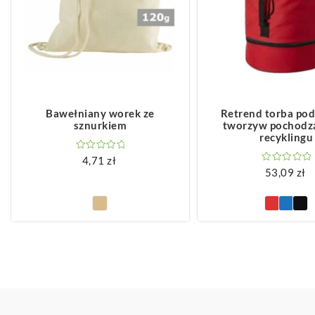
ZOBACZ WIĘCEJ
ZOBACZ WIĘCEJ
Bawełniany worek ze
Retrend torba pod
sznurkiem
tworzyw pochodz
recyklingu
4,71
zł
53,09
zł