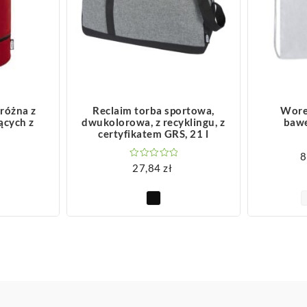
ZOBACZ WIĘCEJ
Z
różna z
Reclaim torba sportowa,
Wore
ących z
dwukolorowa, z recyklingu, z
bawe
certyfikatem GRS, 21 l
8
27,84
zł