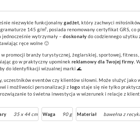
ześnie niezwykle funkcjonalny
gadżet
, który zachwyci miłośnikó
 o gramaturze 145 g/m², posiada renomowany certyfikat GRS, co
, a jednocześnie wytrzymały –
doskonały
do codziennego użytku z
tawiając ręce wolne 🙂
 w promocji branży turystycznej, żeglarskiej, sportowej, fitness
niając go w praktyczny upominek
reklamowy
dla Twojej firmy
. 
y do identyfikacji wizualnej marki 🌊
, uczestników eventów czy klientów siłowni. Może służyć jako w
wi i możliwości personalizacji z
logo
staje się nie tylko prakty
rozwiązanie to świetna inwestycja w wizerunek i relacje z klien
ary
35 x 44 cm
Waga
90 g
Materiał
bawełna z recykl