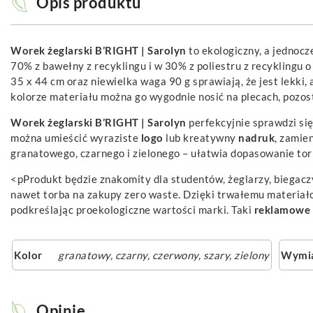
Opis produktu
Worek żeglarski B’RIGHT | Sarolyn
to ekologiczny, a jednoc
70% z bawełny z recyklingu i w 30% z poliestru z recyklingu
35 x 44 cm oraz niewielka waga 90 g sprawiają, że jest lekki
kolorze materiału można go wygodnie nosić na plecach, pozos
Worek żeglarski B’RIGHT | Sarolyn
perfekcyjnie sprawdzi się
można umieścić wyraziste
logo
lub kreatywny
nadruk
, zamie
granatowego, czarnego i zielonego – ułatwia dopasowanie torb
<pProdukt będzie znakomity dla studentów, żeglarzy, biegaczy
nawet torba na zakupy zero waste. Dzięki trwałemu materiało
podkreślając proekologiczne wartości marki. Taki
reklamowe
Kolor
granatowy
,
czarny
,
czerwony
,
szary
,
zielony
Wymi
Opinie