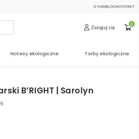
O NAS
BLOG
KONTAKT
0
Zaloguj się
Notesy ekologiczne
Torby ekologiczne
rski B’RIGHT | Sarolyn
05