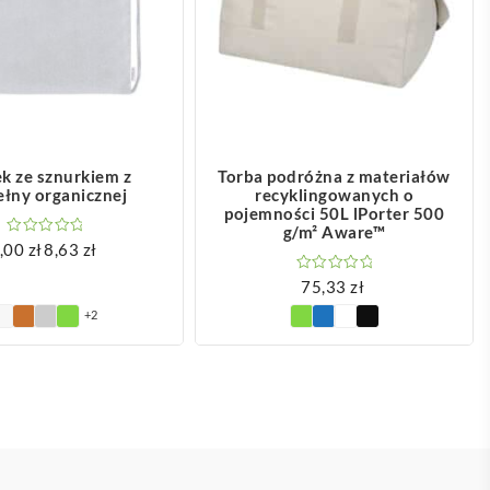
OBACZ WIĘCEJ
ZOBACZ WIĘCEJ
k ze sznurkiem z
Torba podróżna z materiałów
łny organicznej
recyklingowanych o
pojemności 50L lPorter 500
g/m² Aware™
,00
zł
8,63
zł
Zakres
cen:
75,33
zł
od
+2
8,00 zł
do
8,63 zł