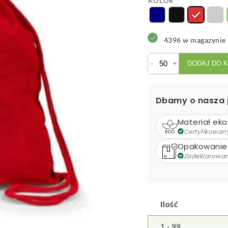
KOLOR
4396 w magazynie
ilość
-
+
DODAJ DO 
Worek
żeglarski
B'RIGHT
Dbamy o nasza 
|
Sarolyn
Materiał eko
Certyfikowan
Opakowanie
Zadeklarowa
Ilość
1 - 99