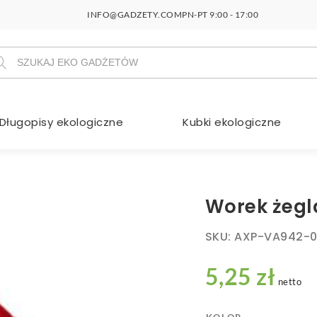
INFO@GADZETY.COM
PN-PT 9:00 - 17:00
szukiwarka
duktów
Długopisy ekologiczne
Kubki ekologiczne
Worek żegla
SKU:
AXP-VA942-
5,25 zł
netto