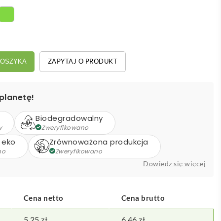
ZAPYTAJ O PRODUKT
KOSZYKA
planetę!
Biodegradowalny
y
Zweryfikowano
 eko
Zrównoważona produkcja
no
Zweryfikowano
Dowiedz się więcej
Cena netto
Cena brutto
5,25
zł
6,46
zł