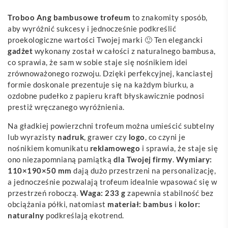
Troboo Ang bambusowe trofeum
to znakomity sposób,
aby wyróżnić sukcesy i jednocześnie podkreślić
proekologiczne wartości Twojej marki 🙂 Ten elegancki
gadżet
wykonany został w całości z naturalnego bambusa,
co sprawia, że sam w sobie staje się nośnikiem idei
zrównoważonego rozwoju. Dzięki perfekcyjnej, kanciastej
formie doskonale prezentuje się na każdym biurku, a
ozdobne pudełko z papieru kraft błyskawicznie podnosi
prestiż wręczanego wyróżnienia.
Na gładkiej powierzchni trofeum można umieścić subtelny
lub wyrazisty
nadruk
, grawer czy
logo
, co czyni je
nośnikiem komunikatu
reklamowego
i sprawia, że staje się
ono niezapomnianą pamiątką
dla Twojej firmy
.
Wymiary:
110×190×50 mm
dają dużo przestrzeni na personalizację,
a jednocześnie pozwalają trofeum idealnie wpasować się w
przestrzeń roboczą.
Waga: 233 g
zapewnia stabilność bez
obciążania półki, natomiast
materiał: bambus
i
kolor:
naturalny
podkreślają ekotrend.