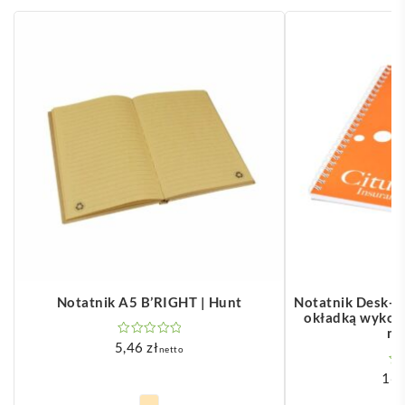
Notatnik A5 B’RIGHT | Hunt
Notatnik Desk-M
okładką wykon
ma
5,46
zł
netto
16