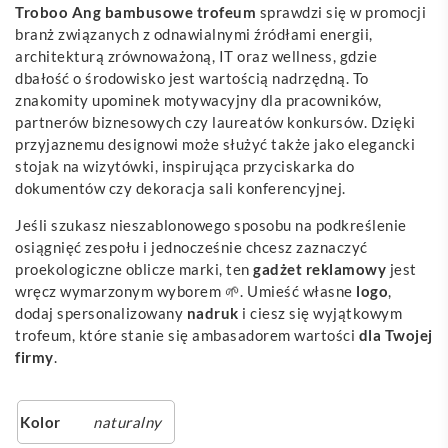
Troboo Ang bambusowe trofeum
sprawdzi się w promocji
branż związanych z odnawialnymi źródłami energii,
architekturą zrównoważoną, IT oraz wellness, gdzie
dbałość o środowisko jest wartością nadrzędną. To
znakomity upominek motywacyjny dla pracowników,
partnerów biznesowych czy laureatów konkursów. Dzięki
przyjaznemu designowi może służyć także jako elegancki
stojak na wizytówki, inspirująca przyciskarka do
dokumentów czy dekoracja sali konferencyjnej.
Jeśli szukasz nieszablonowego sposobu na podkreślenie
osiągnięć zespołu i jednocześnie chcesz zaznaczyć
proekologiczne oblicze marki, ten
gadżet reklamowy
jest
wręcz wymarzonym wyborem 🌱. Umieść własne
logo
,
dodaj spersonalizowany
nadruk
i ciesz się wyjątkowym
trofeum, które stanie się ambasadorem wartości
dla Twojej
firmy
.
Kolor
naturalny