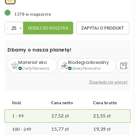
1378 w magazynie
ilość
-
+
ZAPYTAJ O PRODUKT
DODAJ DO KOSZYKA
Troboo
Ang
bambusowe
Dbamy o nasza planetę!
trofeum
Materiał eko
Biodegradowalny
Op
Certyfikowany
Zweryfikowano
Z
Dowiedz się więcej
Ilość
Cena netto
Cena brutto
17,52
zł
21,55
zł
1 - 99
15,77
zł
19,39
zł
100 - 249