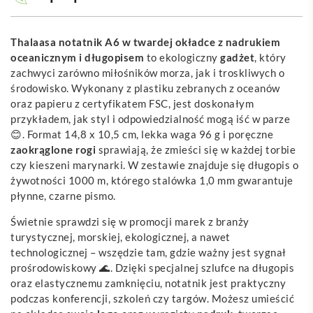
Thalaasa notatnik A6 w twardej okładce z nadrukiem
oceanicznym i długopisem
to ekologiczny
gadżet
, który
zachwyci zarówno miłośników morza, jak i troskliwych o
środowisko. Wykonany z plastiku zebranych z oceanów
oraz papieru z certyfikatem FSC, jest doskonałym
przykładem, jak styl i odpowiedzialność mogą iść w parze
😊. Format 14,8 x 10,5 cm, lekka waga 96 g i poręczne
zaokrąglone rogi
sprawiają, że zmieści się w każdej torbie
czy kieszeni marynarki. W zestawie znajduje się długopis o
żywotności 1000 m, którego stalówka 1,0 mm gwarantuje
płynne, czarne pismo.
Świetnie sprawdzi się w promocji marek z branży
turystycznej, morskiej, ekologicznej, a nawet
technologicznej – wszędzie tam, gdzie ważny jest sygnał
prośrodowiskowy 🌊. Dzięki specjalnej szlufce na długopis
oraz elastycznemu zamknięciu, notatnik jest praktyczny
podczas konferencji, szkoleń czy targów. Możesz umieścić