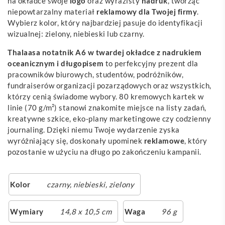
na okładce swoje
logo
oraz wyrazisty
nadruk
, tworząc
niepowtarzalny materiał
reklamowy
dla Twojej firmy
.
Wybierz kolor, który najbardziej pasuje do identyfikacji
wizualnej: zielony, niebieski lub czarny.
Thalaasa notatnik A6 w twardej okładce z nadrukiem
oceanicznym i długopisem
to perfekcyjny prezent dla
pracowników biurowych, studentów, podróżników,
fundraiserów organizacji pozarządowych oraz wszystkich,
którzy cenią świadome wybory. 80 kremowych kartek w
linie (70 g/m²) stanowi znakomite miejsce na listy zadań,
kreatywne szkice, eko-plany marketingowe czy codzienny
journaling. Dzięki niemu Twoje wydarzenie zyska
wyróżniający się, doskonały upominek
reklamowe
, który
pozostanie w użyciu na długo po zakończeniu kampanii.
Kolor
czarny
,
niebieski
,
zielony
Wymiary
14,8 x 10,5 cm
Waga
96 g