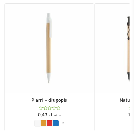
Plarri – długopis
Natura
0,43
zł
1,
netto
+2