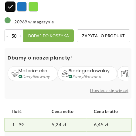
20969 w magazynie
ilość
-
+
ZAPYTAJ O PRODUKT
DODAJ DO KOSZYKA
Thalaasa
notatnik
A6
Dbamy o nasza planetę!
w
twardej
Materiał eko
Biodegradowalny
Op
okładce
Certyfikowany
Zweryfikowano
Z
z
nadrukiem
Dowiedz się więcej
oceanicznym
i
długopisem
Ilość
Cena netto
Cena brutto
5,24
zł
6,45
zł
1 - 99