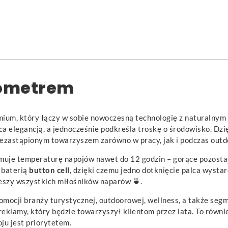
mometrem
ium, który łączy w sobie nowoczesną technologię z naturalnym 
ca elegancją, a jednocześnie podkreśla troskę o środowisko. Dz
niezastąpionym towarzyszem zarówno w pracy, jak i podczas ou
ymuje temperaturę napojów nawet do 12 godzin – gorące pozosta
 baterią
button cell
, dzięki czemu jedno dotknięcie palca wysta
ieszy wszystkich miłośników naparów 🍵.
omocji branży turystycznej, outdoorowej, wellness, a także seg
klamy, który będzie towarzyszył klientom przez lata. To równi
ju jest priorytetem.