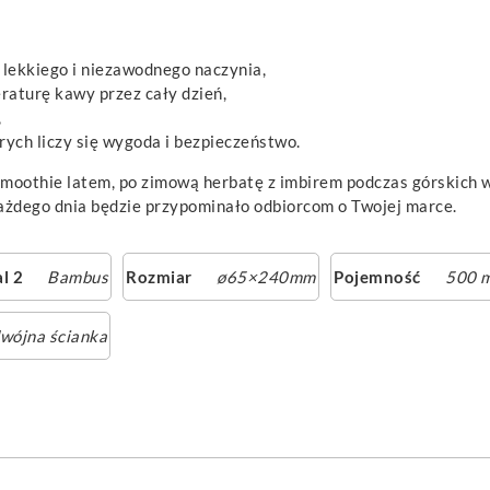
 lekkiego i niezawodnego naczynia,
aturę kawy przez cały dzień,
,
ych liczy się wygoda i bezpieczeństwo.
oothie latem, po zimową herbatę z imbirem podczas górskich wę
ażdego dnia będzie przypominało odbiorcom o Twojej marce.
l 2
Bambus
Rozmiar
ø65×240mm
Pojemność
500 m
wójna ścianka