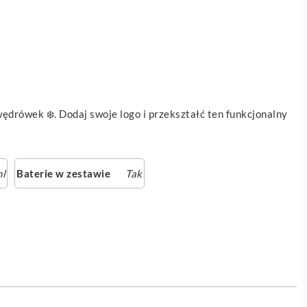
drówek ❄️. Dodaj swoje logo i przekształć ten funkcjonalny
l
Baterie w zestawie
Tak