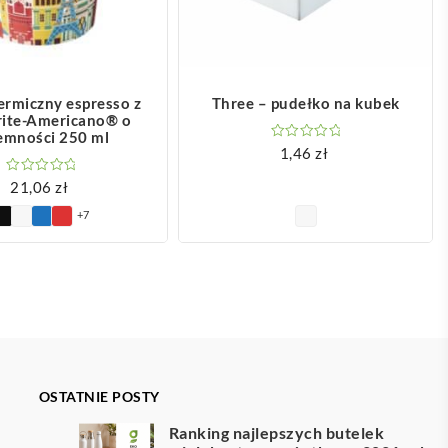
OBACZ WIĘCEJ
ZOBACZ WIĘCEJ
ermiczny espresso z
Three – pudełko na kubek
Brite-Americano® o
emności 250 ml
1,46
zł
21,06
zł
+7
OSTATNIE POSTY
Ranking najlepszych butelek