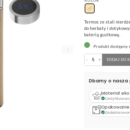
KOLOR
Termos ze stali nierd
do herbaty i dotykow
baterią guzikową.
Produkt dostępny 
ilość
-
+
DODAJ DO 
Temboo
-
termos
Dbamy o nasza 
z
termometrem
Materiał eko
Certyfikowan
Opakowanie
Zadeklarowa