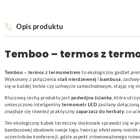
Opis produktu
Temboo – termos z ter
Temboo – termos z termometrem
to ekologiczny gadżet prem
Wykonany z połączenia
stali nierdzewnej
i
bambusa
, zachwy
się w każdej torbie czy uchwycie samochodowym, stając się 
Kluczową cechą produktu jest
podwójna ścianka
, która utrz
umieszczono inteligentny
termometr LED
zasilany dołączoną
znajduje się również praktyczny
zaparzacz do herbaty
, co uc
Ten ekologiczny kubek termiczny doskonale sprawdzi się w pr
bambusowej obudowie swoje logo, tworząc efektowny nośnik re
uczestników konferencji, gdzie aspekt zrównoważonego rozwo