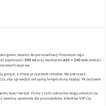
designem, idealny do personalizacji firmowym logo.
ięki pojemności
500 ml
oraz wymiarom
ø65 × 240 mm
zmieści
tdoorowych wypraw.
ją gorące, a zimne przyjemnie chłodne. Na pokrywce
rcza, aby sprawdzić aktualną temperaturę napoju. W zestawie
mentu kaw i herbat. Firmy z tych sektorów mogą umieścić na
eż świetny upominek dla pracowników, klientów VIP czy