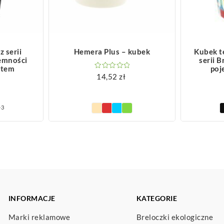
ZOBACZ WIĘCEJ
Z
 serii
Hemera Plus – kubek
Kubek t
emności
serii 
ytem
poj
14,52
zł
+3
INFORMACJE
KATEGORIE
Marki reklamowe
Breloczki ekologiczne