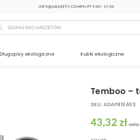
INFO@GADZETY.COM
PN-PT 9:00 - 17:00
szukiwarka
duktów
Długopisy ekologiczne
Kubki ekologiczne
Temboo – 
SKU:
ADAP810463
43,32 zł
netto