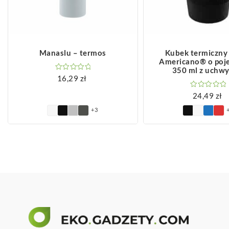
ZOBACZ WIĘCEJ
ZOBACZ WIĘCEJ
Manaslu – termos
Kubek termiczny z
Americano® o poj
350 ml z uchw
16,29
zł
24,49
zł
+3