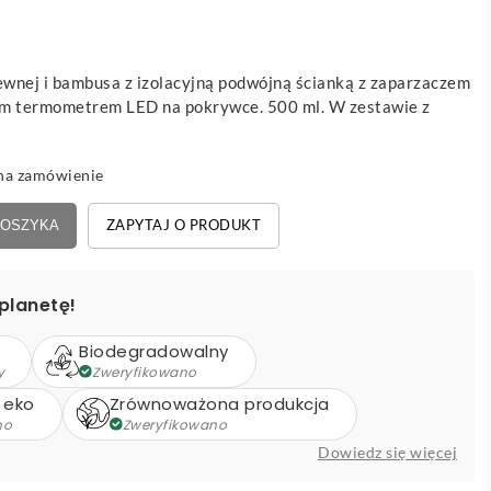
zewnej i bambusa z izolacyjną podwójną ścianką z zaparzaczem
ym termometrem LED na pokrywce. 500 ml. W zestawie z
na zamówienie
ZAPYTAJ O PRODUKT
KOSZYKA
planetę!
Biodegradowalny
y
Zweryfikowano
 eko
Zrównoważona produkcja
no
Zweryfikowano
Dowiedz się więcej