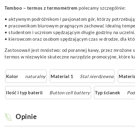
Temboo – termos z termometrem
polecamy szczególnie:
• aktywnym podróżnikom i pasjonatom gór, którzy potrzebują
• pracownikom biurowym pragnącym zachować idealną temper
• studentom i uczniom spędzającym długie godziny na uczelni
• kierowcom oraz osobom spędzającym czas w drodze, dla któr
Zastosowań jest mnóstwo: od porannej kawy, przez mrożone sm
termos w niezwykle skuteczne narzędzie promocyjne, które k
Kolor
naturalny
Material 1
Stal nierdzewna
Materia
Ilość i typ baterii
Button cell battery
Typ ścianek
Pod
Opinie