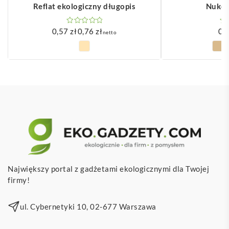
Reflat ekologiczny długopis
Nukot
0,57
zł
0,76
zł
0,
netto
Zakres
cen:
od
0,57 zł
do
0,76 zł
Największy portal z gadżetami ekologicznymi dla Twojej
firmy!
ul. Cybernetyki 10, 02-677 Warszawa