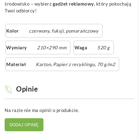
środowisko – wybierz
gadżet
reklamowy
, który pokochają
Twoi odbiorcy!
Kolor
czerwony
,
fuksji
,
pomarańczowy
Wymiary
210×290 mm
Waga
520 g
Materiał
Karton, Papier z recyklingu, 70 g/m2
Opinie
Na razie nie ma opinii o produkcie.
DODAJ OPINIĘ