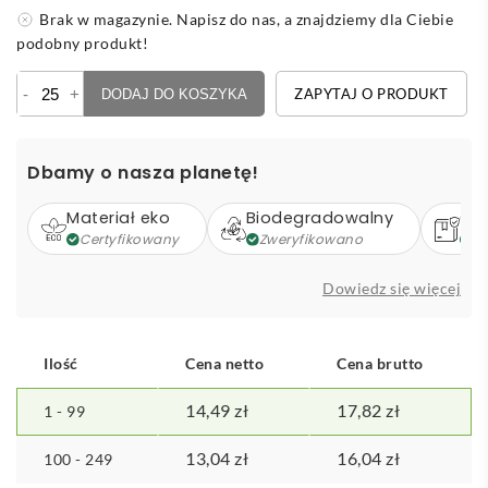
Brak w magazynie. Napisz do nas, a znajdziemy dla Ciebie
podobny produkt!
ilość
-
+
ZAPYTAJ O PRODUKT
DODAJ DO KOSZYKA
Tadil
notatnik
Dbamy o nasza planetę!
Materiał eko
Biodegradowalny
Op
Certyfikowany
Zweryfikowano
Z
Dowiedz się więcej
Ilość
Cena netto
Cena brutto
14,49
zł
17,82
zł
1 - 99
13,04
zł
16,04
zł
100 - 249