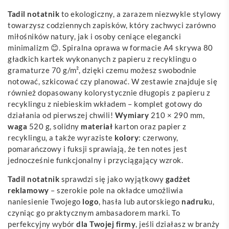
Tadil notatnik
to ekologiczny, a zarazem niezwykle stylowy
towarzysz codziennych zapisków, który zachwyci zarówno
miłośników natury, jak i osoby ceniące elegancki
minimalizm 😊. Spiralna oprawa w formacie A4 skrywa 80
gładkich kartek wykonanych z papieru z recyklingu o
gramaturze 70 g/m², dzięki czemu możesz swobodnie
notować, szkicować czy planować. W zestawie znajduje się
również dopasowany kolorystycznie długopis z papieru z
recyklingu z niebieskim wkładem – komplet gotowy do
działania od pierwszej chwili!
Wymiary
210 × 290 mm,
waga
520 g, solidny
materiał
karton oraz papier z
recyklingu, a także wyraziste
kolory
: czerwony,
pomarańczowy i fuksji sprawiają, że ten notes jest
jednocześnie funkcjonalny i przyciągający wzrok.
Tadil notatnik
sprawdzi się jako wyjątkowy
gadżet
reklamowy
– szerokie pole na okładce umożliwia
naniesienie Twojego
logo
, hasła lub autorskiego
nadruk
u,
czyniąc go praktycznym ambasadorem marki. To
perfekcyjny wybór
dla Twojej firmy
, jeśli działasz w branży