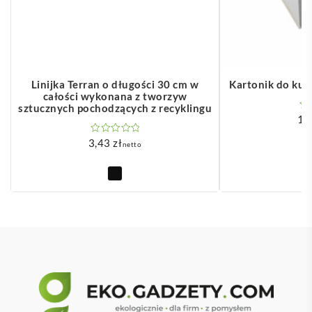
Linijka Terran o długości 30 cm w
Kartonik do ku
całości wykonana z tworzyw
sztucznych pochodzących z recyklingu
1,
3,43
zł
netto