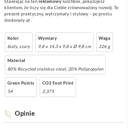
Stawiając na ten
reklamowy
lunchbox, pokazujesz
klientom, że liczy się dla Ciebie zrównoważony rozwój. To
prezent praktyczny, wytrzymały i stylowy – po prostu
doskonały 🌿.
Kolor
Wymiary
Waga
biały
,
szary
9,8 x 14,3 x 9,8 x Ø 9,8 cm
326 g
Materiał
80% Recycled stainless steel, 20% Polipropylen
Green Points
CO2 Foot Print
54
2,375
Opinie