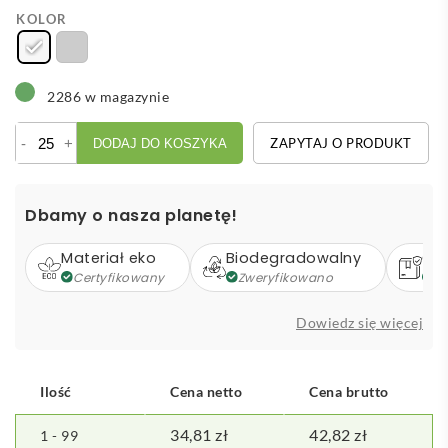
KOLOR
2286 w magazynie
ilość
-
+
ZAPYTAJ O PRODUKT
DODAJ DO KOSZYKA
Supo
dwuścienny
pojemnik
Dbamy o nasza planetę!
śniadaniowy
ze
Materiał eko
Biodegradowalny
Op
stali
Certyfikowany
Zweryfikowano
Z
nierdzewnej
z
Dowiedz się więcej
recyklingu
o
pojemności
Ilość
Cena netto
Cena brutto
480
ml
34,81
zł
42,82
zł
1 - 99