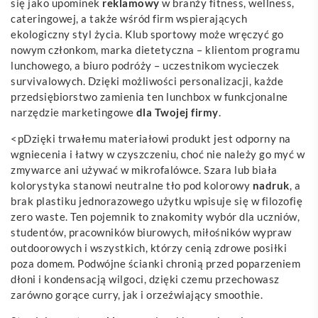
się jako upominek
reklamowy
w branży fitness, wellness,
cateringowej, a także wśród firm wspierających
ekologiczny styl życia. Klub sportowy może wręczyć go
nowym członkom, marka dietetyczna – klientom programu
lunchowego, a biuro podróży – uczestnikom wycieczek
survivalowych. Dzięki możliwości personalizacji, każde
przedsiębiorstwo zamienia ten lunchbox w funkcjonalne
narzędzie marketingowe
dla Twojej firmy
.
<pDzięki trwałemu materiałowi produkt jest odporny na
wgniecenia i łatwy w czyszczeniu, choć nie należy go myć w
zmywarce ani używać w mikrofalówce. Szara lub biała
kolorystyka stanowi neutralne tło pod kolorowy
nadruk
, a
brak plastiku jednorazowego użytku wpisuje się w filozofię
zero waste. Ten pojemnik to znakomity wybór dla uczniów,
studentów, pracowników biurowych, miłośników wypraw
outdoorowych i wszystkich, którzy cenią zdrowe posiłki
poza domem. Podwójne ścianki chronią przed poparzeniem
dłoni i kondensacją wilgoci, dzięki czemu przechowasz
zarówno gorące curry, jak i orzeźwiający smoothie.