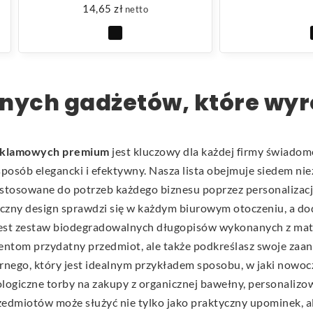
14,65
zł
netto
znych gadżetów, które wyr
reklamowych premium
jest kluczowy dla każdej firmy świadome
posób elegancki i efektywny. Nasza lista obejmuje siedem nie
ostosowane do potrzeb każdego biznesu poprzez personalizacj
tyczny design sprawdzi się w każdym biurowym otoczeniu, a d
jest zestaw biodegradowalnych długopisów wykonanych z mate
ientom przydatny przedmiot, ale także podkreślasz swoje za
rnego, który jest idealnym przykładem sposobu, w jaki nowo
kologiczne torby na zakupy z organicznej bawełny, personalizo
rzedmiotów może służyć nie tylko jako praktyczny upominek, a