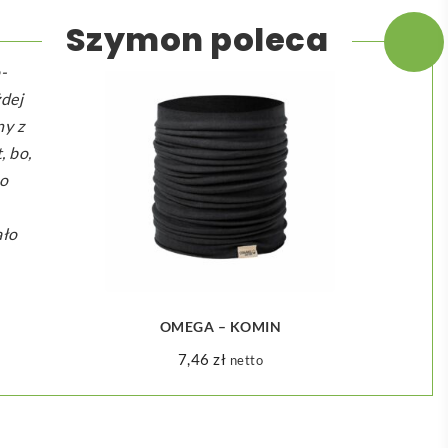
Szymon poleca
-
żdej
ny z
, bo,
to
ało
OMEGA – KOMIN
7,46
zł
netto