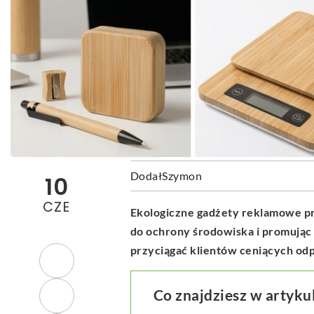
Dodał
Szymon
10
CZE
Ekologiczne gadżety reklamowe p
do ochrony środowiska i promując
przyciągać klientów ceniących od
Co znajdziesz w artyku