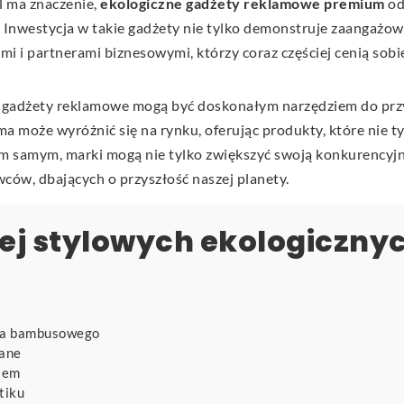
l ma znaczenie,
ekologiczne gadżety reklamowe premium
od
Inwestycja w takie gadżety nie tylko demonstruje zaangażow
ami i partnerami biznesowymi, którzy coraz częściej cenią so
e gadżety reklamowe mogą być doskonałym narzędziem do przy
ma może wyróżnić się na rynku, oferując produkty, które nie t
m samym, marki mogą nie tylko zwiększyć swoją konkurencyjnoś
ów, dbających o przyszłość naszej planety.
iej stylowych ekologiczny
na bambusowego
iane
kiem
tiku