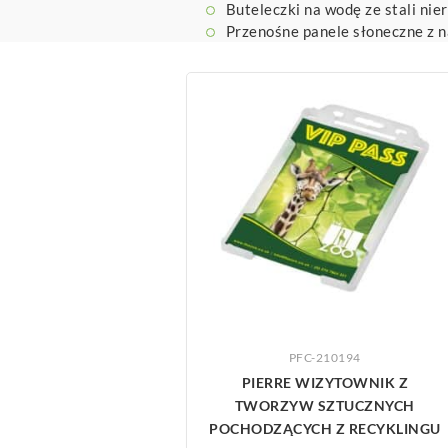
Buteleczki na wodę ze stali nie
Przenośne panele słoneczne z 
ZOBACZ WIĘCEJ
PFC-210194
PIERRE WIZYTOWNIK Z
TWORZYW SZTUCZNYCH
POCHODZĄCYCH Z RECYKLINGU