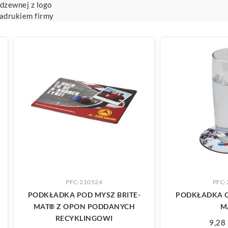
rdzewnej z logo
nadrukiem firmy
ZOBACZ WIĘCEJ
ZOBACZ
PFC-210524
PFC-
PODKŁADKA POD MYSZ BRITE-
PODKŁADKA O
MAT® Z OPON PODDANYCH
M
RECYKLINGOWI
9,28