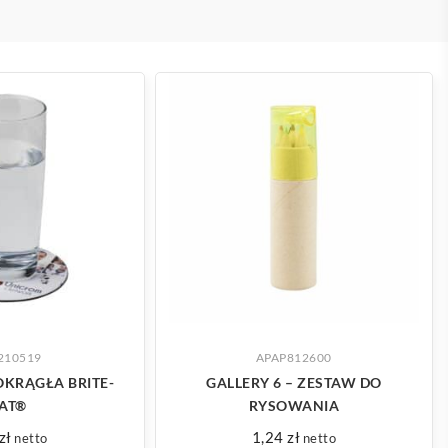
 WIĘCEJ
ZOBACZ WIĘCEJ
210519
APAP812600
KRĄGŁA BRITE-
GALLERY 6 – ZESTAW DO
AT®
RYSOWANIA
zł
1,24
zł
netto
netto