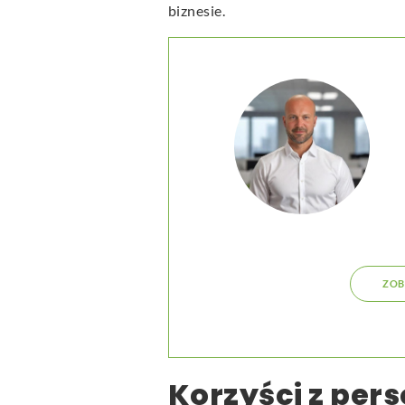
biznesie.
ZOB
Korzyści z per