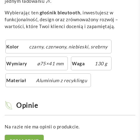
jednym ładowaniu 🎶.
Wybierając ten
głośnik bleutooth
, inwestujesz w
funkcjonalność, design oraz zrównoważony rozwój –
wartości, które Twoi klienci docenią i zapamiętają.
Kolor
czarny
,
czerwony
,
niebieski
,
srebrny
Wymiary
ø75×41 mm
Waga
130 g
Materiał
Aluminium z recyklingu
Opinie
Na razie nie ma opinii o produkcie.