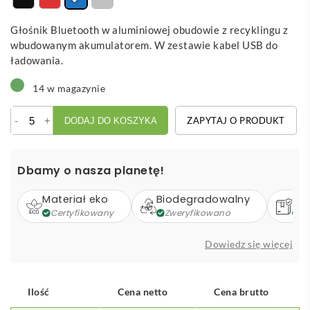
do
27,17 zł
Głośnik Bluetooth w aluminiowej obudowie z recyklingu z
wbudowanym akumulatorem. W zestawie kabel USB do
ładowania.
14 w magazynie
ilość
-
+
ZAPYTAJ O PRODUKT
DODAJ DO KOSZYKA
Ullma
głośnik
bezprzewodowy
Dbamy o nasza planetę!
Materiał eko
Biodegradowalny
Op
Certyfikowany
Zweryfikowano
Z
Dowiedz się więcej
Ilość
Cena netto
Cena brutto