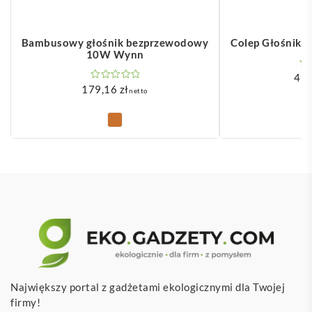
Bambusowy głośnik bezprzewodowy
Colep Głośnik
10W Wynn
49
179,16
zł
netto
Największy portal z gadżetami ekologicznymi dla Twojej
firmy!