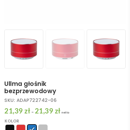
Ullma głośnik
bezprzewodowy
SKU:
ADAP722742-06
21,39 zł
21,39 zł
Zakres
–
netto
cen:
KOLOR
od
21,39 zł