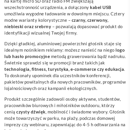
na kartę micro SD oraz radio FM zwiększają
wszechstronność urządzenia, a dołączony
kabel USB
umożliwia wygodne ładowanie w dowolnym miejscu. Cztery
modne warianty kolorystyczne –
czarny, czerwony,
niebieski oraz srebrny
– pozwalają dopasować produkt do
identyfikacji wizualnej Twojej firmy.
Dzięki gładkiej, aluminiowej powierzchni głośnik staje się
idealnym nośnikiem reklamy: możesz nanieść na niego
logo
lub hasło promocyjne
metodą grawerowania bądź nadruku.
Świetnie sprawdzi się w promocji branż takich jak
technologia, fitness, turystyka, e-commerce czy edukacja
.
To doskonały upominek dla uczestników konferencji,
pakietów powitalnych dla nowych pracowników, programów
lojalnościowych oraz kampanii ekologicznych.
Produkt szczególnie zadowoli osoby aktywne, studentów,
pracowników biurowych i miłośników outdooru, którzy
cenią
czysty dźwięk
, mobilność i świadome wybory. Głośnik
może towarzyszyć w parku, na plaży, podczas domowej
imprezy czy webinaru, zapewniając do 4-5 h odtwarzania na