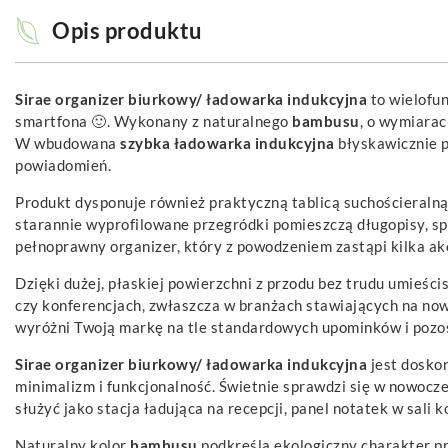
Opis produktu
Sirae organizer biurkowy/ ładowarka indukcyjna
to wielofu
smartfona 🙂. Wykonany z naturalnego
bambusu
, o wymiarac
W wbudowana
szybka ładowarka indukcyjna
błyskawicznie p
powiadomień.
Produkt dysponuje również praktyczną tablicą suchościeralną
starannie wyprofilowane przegródki pomieszczą długopisy, spi
pełnoprawny organizer, który z powodzeniem zastąpi kilka ak
Dzięki dużej, płaskiej powierzchni z przodu bez trudu umieści
czy konferencjach, zwłaszcza w branżach stawiających na nowo
wyróżni Twoją markę na tle standardowych upominków i pozo
Sirae organizer biurkowy/ ładowarka indukcyjna
jest dosko
minimalizm i funkcjonalność. Świetnie sprawdzi się w nowocz
służyć jako stacja ładująca na recepcji, panel notatek w sali 
Naturalny kolor
bambusu
podkreśla ekologiczny charakter pro