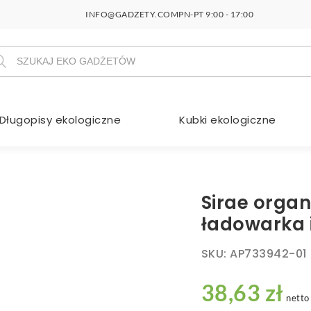
INFO@GADZETY.COM
PN-PT 9:00 - 17:00
szukiwarka
duktów
Długopisy ekologiczne
Kubki ekologiczne
Sirae organ
ładowarka 
SKU:
AP733942-01
38,63 zł
netto