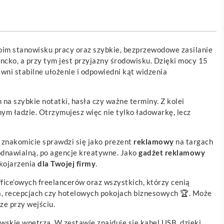
woim stanowisku pracy oraz szybkie, bezprzewodowe zasilanie
cko, a przy tym jest przyjazny środowisku. Dzięki mocy 15
wni stabilne ułożenie i odpowiedni kąt widzenia
na szybkie notatki, hasła czy ważne terminy. Z kolei
ym ładzie. Otrzymujesz więc nie tylko ładowarkę, lecz
k znakomicie sprawdzi się jako prezent
reklamowy
na targach
 odnawialną, po agencje kreatywne. Jako
gadżet
reklamowy
kojarzenia
dla Twojej firmy
.
ce’owych freelancerów oraz wszystkich, którzy cenią
a, recepcjach czy hotelowych pokojach biznesowych 🏆. Może
ze przy wejściu.
awskie wnętrza. W zestawie znajduje się kabel USB, dzięki