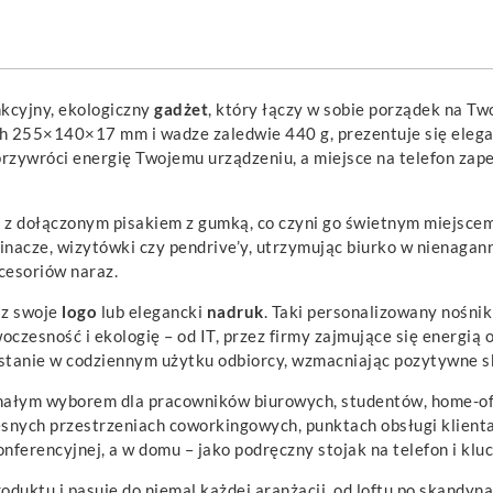
nkcyjny, ekologiczny
gadżet
, który łączy w sobie porządek na T
h 255×140×17 mm i wadze zaledwie 440 g, prezentuje się elegan
rzywróci energię Twojemu urządzeniu, a miejsce na telefon zape
 z dołączonym pisakiem z gumką, co czyni go świetnym miejscem 
nacze, wizytówki czy pendrive’y, utrzymując biurko w nienagann
cesoriów naraz.
sz swoje
logo
lub elegancki
nadruk
. Taki personalizowany nośni
czesność i ekologię – od IT, przez firmy zajmujące się energią
stanie w codziennym użytku odbiorcy, wzmacniając pozytywne s
nałym wyborem dla pracowników biurowych, studentów, home-offi
esnych przestrzeniach coworkingowych, punktach obsługi klient
konferencyjnej, a w domu – jako podręczny stojak na telefon i kluc
duktu i pasuje do niemal każdej aranżacji, od loftu po skandyn