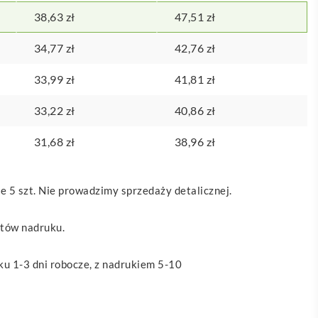
38,63
zł
47,51
zł
34,77
zł
42,76
zł
33,99
zł
41,81
zł
33,22
zł
40,86
zł
31,68
zł
38,96
zł
 5 szt. Nie prowadzimy sprzedaży detalicznej.
ztów nadruku.
u 1-3 dni robocze, z nadrukiem 5-10