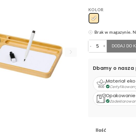
KOLOR
Brak w magazynie. N
ilość
-
+
DODAJ DO 
Sirae
organizer
biurkowy/
Dbamy o nasza 
ładowarka
indukcyjna
Materiał eko
Certyfikowan
Opakowanie
Zadeklarowa
Ilość