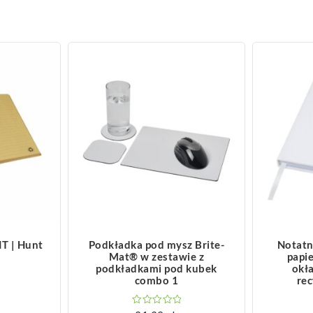
ZOBACZ WIĘCEJ
Z
T | Hunt
Podkładka pod mysz Brite-
Notatn
Mat® w zestawie z
papie
podkładkami pod kubek
okła
combo 1
re