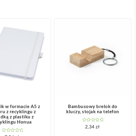
OBACZ WIĘCEJ
ZOBACZ WIĘCEJ
ik w formacie A5 z
Bambusowy brelok do
ru z recyklingu z
kluczy, stojak na telefon
dką z plastiku z
cyklingu Honua
2,34
zł