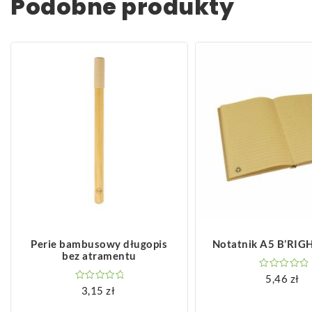
Podobne produkty
ZOBACZ WIĘCEJ
ZOBACZ WIĘCEJ
Perie bambusowy długopis
Notatnik A5 B’RIGH
bez atramentu
5,46
zł
3,15
zł