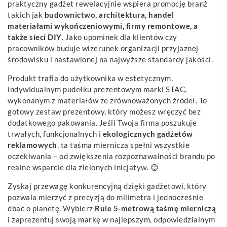
praktyczny gadżet rewelacyjnie wspiera promocję branż
takich jak
budownictwo, architektura, handel
materiałami wykończeniowymi, firmy remontowe, a
także sieci DIY
. Jako upominek dla klientów czy
pracowników buduje wizerunek organizacji przyjaznej
środowisku i nastawionej na najwyższe standardy jakości.
Produkt trafia do użytkownika w estetycznym,
indywidualnym pudełku prezentowym marki STAC,
wykonanym z materiałów ze zrównoważonych źródeł. To
gotowy zestaw prezentowy, który możesz wręczyć bez
dodatkowego pakowania. Jeśli Twoja firma poszukuje
trwałych, funkcjonalnych i
ekologicznych gadżetów
reklamowych
, ta taśma miernicza spełni wszystkie
oczekiwania – od zwiększenia rozpoznawalności brandu po
realne wsparcie dla zielonych inicjatyw. 😊
Zyskaj przewagę konkurencyjną dzięki gadżetowi, który
pozwala mierzyć z precyzją do milimetra i jednocześnie
dbać o planetę. Wybierz
Rule 5-metrową taśmę mierniczą
i zaprezentuj swoją markę w najlepszym, odpowiedzialnym