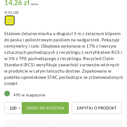
14,26 zł
netto
KOLOR
Stalowo-żelazna miarka o długości 5 m z żelaznym klipsem
do paska i poliestrowym paskiem na nadgarstek. Pokazuje
centymetry i cale. Obudowa wykonana w 17% z tworzyw
sztucznych pochodzących z recyklingu z certyfikatem RCS i
w 3% z TPE pochodzącego z recyklingu. Recycled Claim
Standard (RCS) weryfikuje zawartość surowców wtórnych
w produkcie w całym łańcuchu dostaw. Zapakowany w
pudełko upominkowe STAC pochodzące ze zrównoważonych
źródeł.
495 w magazynie
ilość
-
+
ZAPYTAJ O PRODUKT
DODAJ DO KOSZYKA
Rule
5-
metrowa