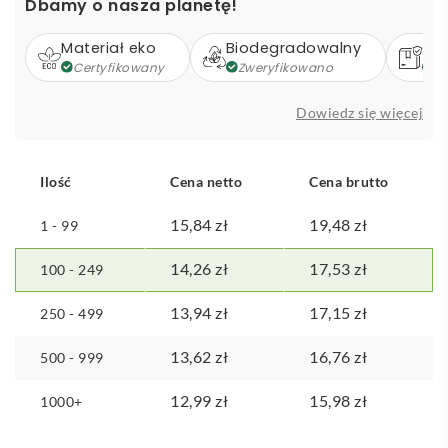
Dbamy o nasza planetę!
taśma
miernicza
Materiał eko
Biodegradowalny
Op
z
Certyfikowany
Zweryfikowano
Z
tworzyw
sztucznych
Dowiedz się więcej
pochodzących
z
recyklingu
Ilość
Cena netto
Cena brutto
z
certyfikatem
15,84
zł
19,48
zł
1 - 99
RCS
14,26
zł
17,53
zł
100 - 249
13,94
zł
17,15
zł
250 - 499
13,62
zł
16,76
zł
500 - 999
12,99
zł
15,98
zł
1000+