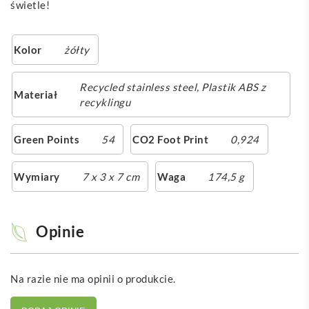
świetle!
Kolor
żółty
Recycled stainless steel, Plastik ABS z
Materiał
recyklingu
Green Points
54
CO2 Foot Print
0,924
Wymiary
7 x 3 x 7 cm
Waga
174,5 g
Opinie
Na razie nie ma opinii o produkcie.