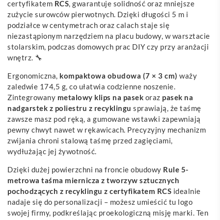
certyfikatem
RCS
, gwarantuje solidność oraz mniejsze
zużycie surowców pierwotnych. Dzięki długości 5 m i
podziałce w centymetrach oraz calach staje się
niezastąpionym narzędziem na placu budowy, w warsztacie
stolarskim, podczas domowych prac DIY czy przy aranżacji
wnętrz. 🔧
Ergonomiczna,
kompaktowa obudowa (7 × 3 cm)
waży
zaledwie 174,5 g, co ułatwia codzienne noszenie.
Zintegrowany
metalowy klips na pasek
oraz
pasek na
nadgarstek z poliestru z recyklingu
sprawiają, że taśmę
zawsze masz pod ręką, a gumowane wstawki zapewniają
pewny chwyt nawet w rękawicach. Precyzyjny mechanizm
zwijania chroni stalową taśmę przed zagięciami,
wydłużając jej żywotność.
Dzięki dużej powierzchni na froncie obudowy
Rule 5-
metrowa taśma miernicza z tworzyw sztucznych
pochodzących z recyklingu z certyfikatem RCS
idealnie
nadaje się do personalizacji – możesz umieścić tu logo
swojej firmy, podkreślając proekologiczną misję marki. Ten