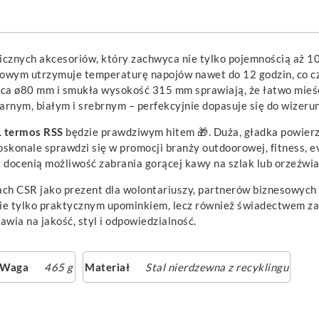
icznych akcesoriów, który zachwyca nie tylko pojemnością aż 10
iowym utrzymuje temperaturę napojów nawet do 12 godzin, co 
ca ø80 mm i smukła wysokość 315 mm sprawiają, że łatwo mieśc
arnym, białym i srebrnym – perfekcyjnie dopasuje się do wizeru
 termos RSS
będzie prawdziwym hitem 🎁. Duża, gładka powier
oskonale sprawdzi się w promocji branży outdoorowej, fitness, 
icy docenią możliwość zabrania gorącej kawy na szlak lub orzeźwi
ch CSR jako prezent dla wolontariuszy, partnerów biznesowych
 nie tylko praktycznym upominkiem, lecz również świadectwem 
awia na jakość, styl i odpowiedzialność.
Waga
465 g
Materiał
Stal nierdzewna z recyklingu