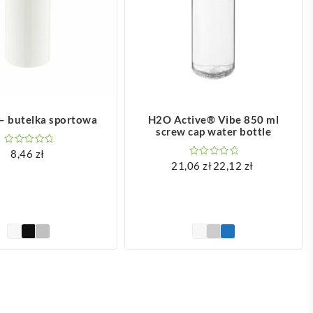
OBACZ WIĘCEJ
ZOBACZ WIĘCEJ
 butelka sportowa
H2O Active® Vibe 850 ml
screw cap water bottle
8,46
zł
21,06
zł
22,12
zł
Zakres
cen:
od
21,06 zł
do
22,12 zł