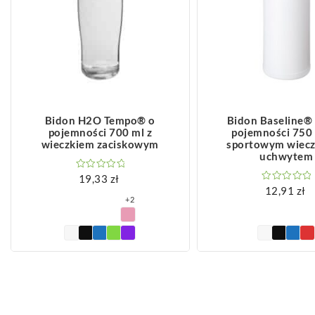
ZOBACZ WIĘCEJ
ZOBACZ WIĘCEJ
Bidon H2O Tempo® o
Bidon Baseline® 
pojemności 700 ml z
pojemności 750 
wieczkiem zaciskowym
sportowym wiecz
uchwytem
19,33
zł
12,91
zł
+2