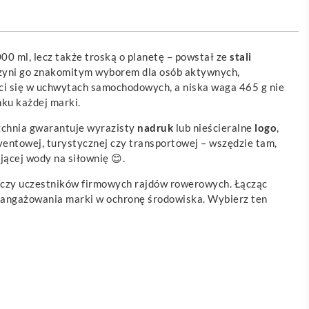
00 ml, lecz także troską o planetę – powstał ze
stali
czyni go znakomitym wyborem dla osób aktywnych,
i się w uchwytach samochodowych, a niska waga 465 g nie
nku każdej marki.
zchnia gwarantuje wyrazisty
nadruk
lub nieścieralne
logo
,
eventowej, turystycznej czy transportowej – wszędzie tam,
ającej wody na siłownię 😊.
 czy uczestników firmowych rajdów rowerowych. Łącząc
zaangażowania marki w ochronę środowiska. Wybierz ten