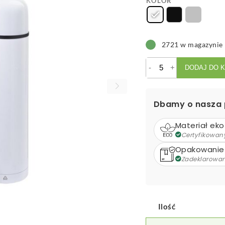
KOLOR
2721 w magazynie
ilość
-
+
DODAJ DO 
Rebusta
XL
termos
Dbamy o nasza 
RSS
Materiał eko
Certyfikowan
Opakowanie
Zadeklarowa
Ilość