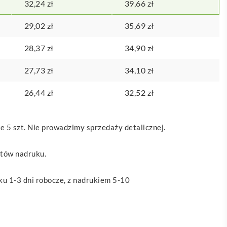
32,24
zł
39,66
zł
29,02
zł
35,69
zł
28,37
zł
34,90
zł
27,73
zł
34,10
zł
26,44
zł
32,52
zł
 5 szt. Nie prowadzimy sprzedaży detalicznej.
ztów nadruku.
u 1-3 dni robocze, z nadrukiem 5-10