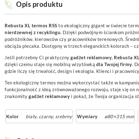
Opis produktu
Rebusta XL termos RSS
to ekologiczny gigant w świecie term
nierdzewnej z recyklingu
. Dzięki podwójnym ściankom próżn
podróżników, kierowców czy pracowników terenowych. Średni
obciąża plecaka. Dostępny w trzech eleganckich kolorach – cz
Jeśli potrzebny Ci praktyczny
gadżet
reklamowy
,
Rebusta XL
dzięki czemu staje się mobilną wizytówką
dla Twojej firmy
. D
gdzie liczy się trwałość, design i ekologia. Klienci i pracown
Ten ekologiczny termos można wykorzystać także w kampania
funkcjonalność z ideą zrównoważonego rozwoju, staje się on
znakomity
gadżet reklamowy
i pokaż, że Twoja organizacja st
Kolor
biały
,
czarny
,
srebrny
Wymiary
ø80×315 mm