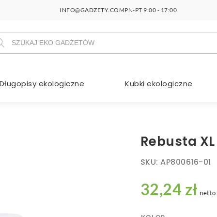
INFO@GADZETY.COM
PN-PT 9:00 - 17:00
szukiwarka
duktów
Długopisy ekologiczne
Kubki ekologiczne
Rebusta XL
SKU:
AP800616-01
32,24 zł
netto