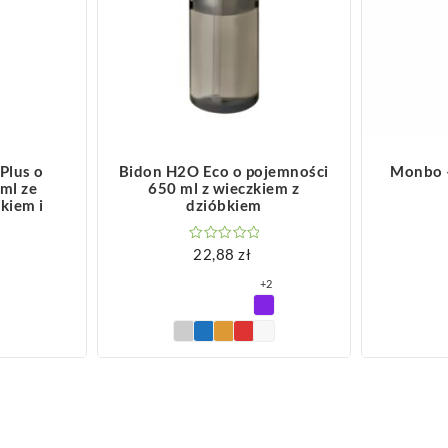
ZOBACZ WIĘCEJ
Z
Plus o
Bidon H2O Eco o pojemności
Monbo –
ml ze
650 ml z wieczkiem z
kiem i
dzióbkiem
22,88
zł
+2