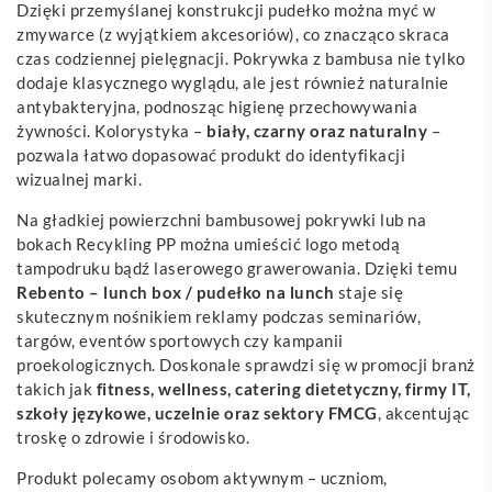
Dzięki przemyślanej konstrukcji pudełko można myć w
zmywarce (z wyjątkiem akcesoriów), co znacząco skraca
czas codziennej pielęgnacji. Pokrywka z bambusa nie tylko
dodaje klasycznego wyglądu, ale jest również naturalnie
antybakteryjna, podnosząc higienę przechowywania
żywności. Kolorystyka –
biały, czarny oraz naturalny
–
pozwala łatwo dopasować produkt do identyfikacji
wizualnej marki.
Na gładkiej powierzchni bambusowej pokrywki lub na
bokach Recykling PP można umieścić logo metodą
tampodruku bądź laserowego grawerowania. Dzięki temu
Rebento – lunch box / pudełko na lunch
staje się
skutecznym nośnikiem reklamy podczas seminariów,
targów, eventów sportowych czy kampanii
proekologicznych. Doskonale sprawdzi się w promocji branż
takich jak
fitness, wellness, catering dietetyczny, firmy IT,
szkoły językowe, uczelnie oraz sektory FMCG
, akcentując
troskę o zdrowie i środowisko.
Produkt polecamy osobom aktywnym – uczniom,