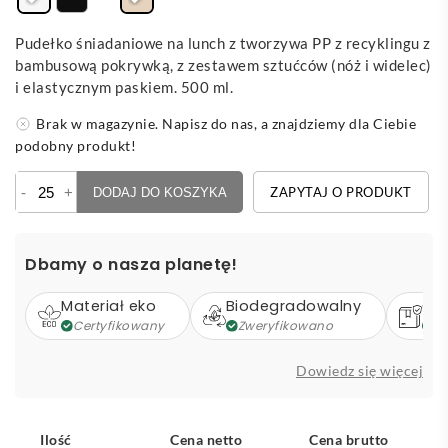
Pudełko śniadaniowe na lunch z tworzywa PP z recyklingu z
bambusową pokrywką, z zestawem sztućców (nóż i widelec)
i elastycznym paskiem. 500 ml.
Brak w magazynie. Napisz do nas, a znajdziemy dla Ciebie
podobny produkt!
ilość
-
+
ZAPYTAJ O PRODUKT
DODAJ DO KOSZYKA
Rebento
-
lunch
Dbamy o nasza planetę!
box
/
Materiał eko
Biodegradowalny
Op
pudełko
Certyfikowany
Zweryfikowano
Z
na
lunch
Dowiedz się więcej
Ilość
Cena netto
Cena brutto