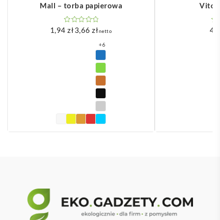
Mall – torba papierowa
Vitol
1,94
zł
3,66
zł
4,
netto
Zakres
cen:
+6
od
1,94 zł
do
3,66 zł