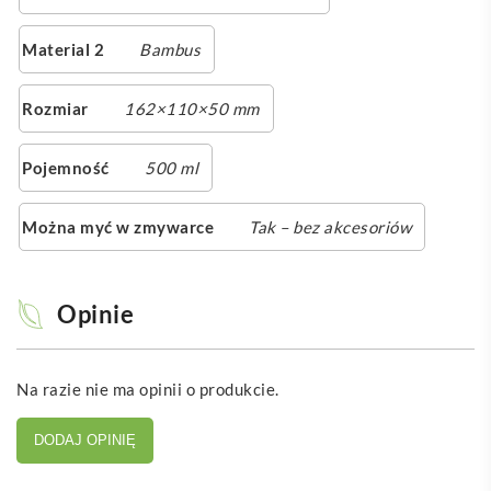
Material 2
Bambus
Rozmiar
162×110×50 mm
Pojemność
500 ml
Można myć w zmywarce
Tak – bez akcesoriów
Opinie
Na razie nie ma opinii o produkcie.
DODAJ OPINIĘ