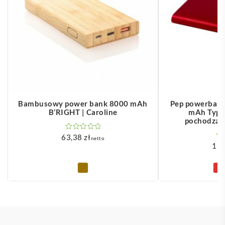
Bambusowy power bank 8000 mAh
Pep powerbank
B’RIGHT | Caroline
mAh Type
pochodzące
63,38
zł
netto
19