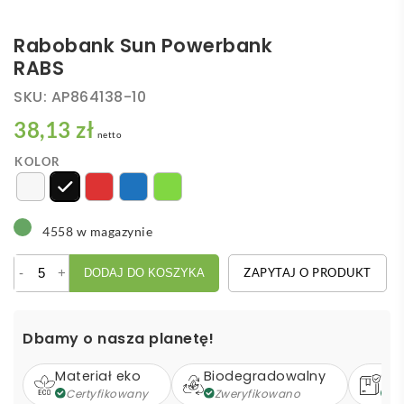
Rabobank Sun Powerbank
RABS
SKU:
AP864138-10
38,13 zł
netto
KOLOR
4558 w magazynie
ilość
-
+
ZAPYTAJ O PRODUKT
DODAJ DO KOSZYKA
Rabobank
Sun
Powerbank
Dbamy o nasza planetę!
RABS
Materiał eko
Biodegradowalny
Op
Certyfikowany
Zweryfikowano
Z