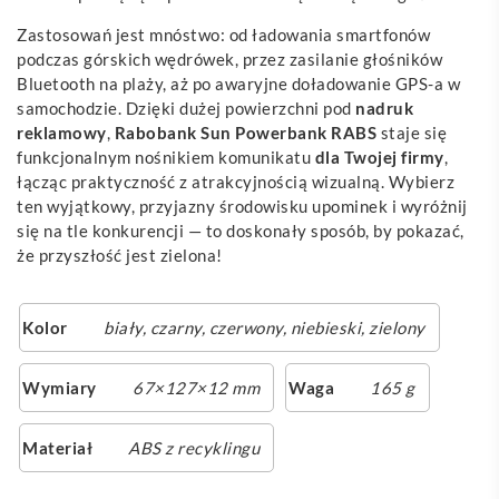
Zastosowań jest mnóstwo: od ładowania smartfonów
podczas górskich wędrówek, przez zasilanie głośników
Bluetooth na plaży, aż po awaryjne doładowanie GPS-a w
samochodzie. Dzięki dużej powierzchni pod
nadruk
reklamowy
,
Rabobank Sun Powerbank RABS
staje się
funkcjonalnym nośnikiem komunikatu
dla Twojej firmy
,
łącząc praktyczność z atrakcyjnością wizualną. Wybierz
ten wyjątkowy, przyjazny środowisku upominek i wyróżnij
się na tle konkurencji — to doskonały sposób, by pokazać,
że przyszłość jest zielona!
Kolor
biały
,
czarny
,
czerwony
,
niebieski
,
zielony
Wymiary
67×127×12 mm
Waga
165 g
Materiał
ABS z recyklingu