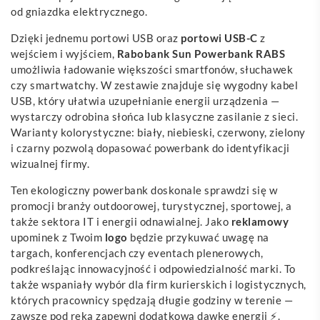
od gniazdka elektrycznego.
Dzięki jednemu portowi USB oraz
portowi USB-C
z
wejściem i wyjściem,
Rabobank Sun Powerbank RABS
umożliwia ładowanie większości smartfonów, słuchawek
czy smartwatchy. W zestawie znajduje się wygodny kabel
USB, który ułatwia uzupełnianie energii urządzenia —
wystarczy odrobina słońca lub klasyczne zasilanie z sieci.
Warianty kolorystyczne: biały, niebieski, czerwony, zielony
i czarny pozwolą dopasować powerbank do identyfikacji
wizualnej firmy.
Ten ekologiczny powerbank doskonale sprawdzi się w
promocji branży outdoorowej, turystycznej, sportowej, a
także sektora IT i energii odnawialnej. Jako
reklamowy
upominek z Twoim
logo
będzie przykuwać uwagę na
targach, konferencjach czy eventach plenerowych,
podkreślając innowacyjność i odpowiedzialność marki. To
także wspaniały wybór dla firm kurierskich i logistycznych,
których pracownicy spędzają długie godziny w terenie —
zawsze pod ręką zapewni dodatkową dawkę energii ⚡.