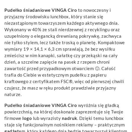
Pudełko śniadaniowe VINGA Ciro
to nowoczesny i
przyjazny środowisku lunchbox, który stanie się
niezastąpionym towarzyszem każdego aktywnego dnia.
Wykonany w 40% ze stali nierdzewnej z recyklingu oraz
uzupełniony o elegancką drewnianą pokrywkę, zachwyca
nie tylko stylem, lecz także troską o planetę. Kompaktowe
wymiary 19 × 14,1 × 6,3 cm sprawiają, że bez wysiłku
zmieścisz w nim kanapki, sałatkę czy przekąski na cały
dzień, a szczelne zapięcie na pasek z rzepem chroni
zawartość przed przypadkowym otwarciem 🙂. Całość
trafia do Ciebie w estetycznym pudełku z papieru
kraftowego z certyfikatem FSC®, więc od pierwszej chwili
czujesz, że masz w ręku produkt prawdziwie przyjazny
naturze.
Pudełko śniadaniowe VINGA Ciro
wyróżnia się gładką
powierzchnią, na której doskonale zaprezentuje się Twoje
firmowe
logo
lub wyrazisty
nadruk
. Dzięki temu lunchbox
staje się funkcjonalnym nośnikiem reklamy – praktycznym
gadżet
em, który każdego dnia będzie towarzyszył klientom