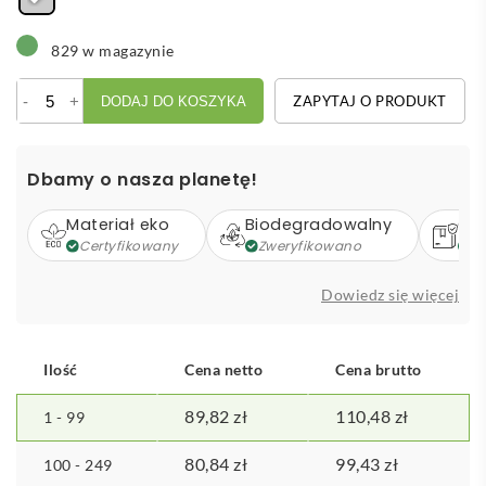
829 w magazynie
ilość
-
+
ZAPYTAJ O PRODUKT
DODAJ DO KOSZYKA
Pudełko
śniadaniowe
VINGA
Dbamy o nasza planetę!
Ciro
Materiał eko
Biodegradowalny
Op
Certyfikowany
Zweryfikowano
Z
Dowiedz się więcej
Ilość
Cena netto
Cena brutto
89,82
zł
110,48
zł
1 - 99
80,84
zł
99,43
zł
100 - 249