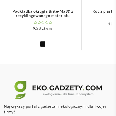
Podkładka okrągła Brite-Mat® z
Koc z plastik
recyklingowanego materiału
117
9,28
zł
netto
Największy portal z gadżetami ekologicznymi dla Twojej
firmy!