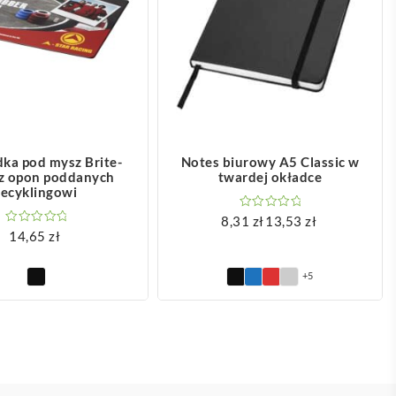
OBACZ WIĘCEJ
ZOBACZ WIĘCEJ
ka pod mysz Brite-
Notes biurowy A5 Classic w
z opon poddanych
twardej okładce
recyklingowi
8,31
zł
13,53
zł
Zakres
14,65
zł
cen:
od
+5
8,31 zł
do
13,53 zł