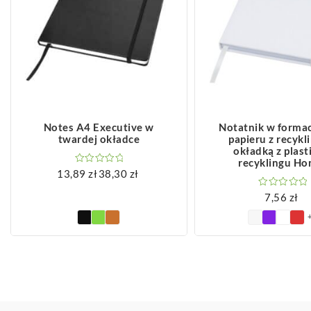
ZOBACZ WIĘCEJ
ZOBACZ WIĘCEJ
Notes A4 Executive w
Notatnik w formac
twardej okładce
papieru z recykl
okładką z plast
recyklingu Ho
13,89
zł
38,30
zł
Zakres
cen:
7,56
zł
od
13,89 zł
do
38,30 zł