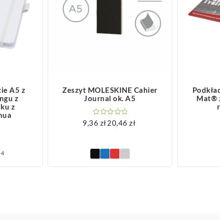
ZOBACZ WIĘCEJ
Z
ie A5 z
Zeszyt MOLESKINE Cahier
Podkład
ingu z
Journal ok. A5
Mat® 
iku z
nua
9,36
zł
20,46
zł
Zakres
cen:
od
+4
9,36 zł
do
20,46 zł