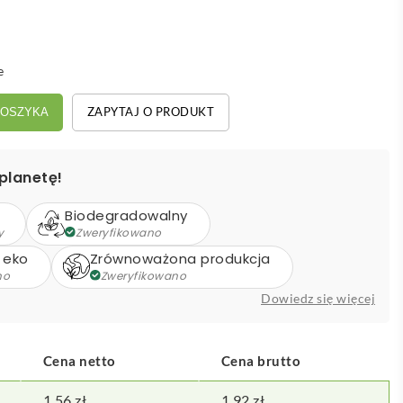
e
ZAPYTAJ O PRODUKT
KOSZYKA
planetę!
Biodegradowalny
y
Zweryfikowano
 eko
Zrównoważona produkcja
no
Zweryfikowano
Dowiedz się więcej
Cena netto
Cena brutto
1,56
zł
1,92
zł