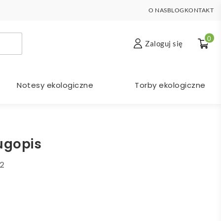
O NAS
BLOG
KONTAKT
0
Zaloguj się
Notesy ekologiczne
Torby ekologiczne
ugopis
2