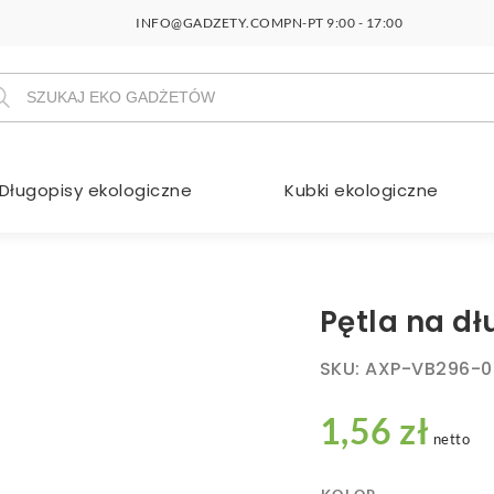
INFO@GADZETY.COM
PN-PT 9:00 - 17:00
szukiwarka
duktów
Długopisy ekologiczne
Kubki ekologiczne
Pętla na dł
SKU:
AXP-VB296-0
1,56 zł
netto