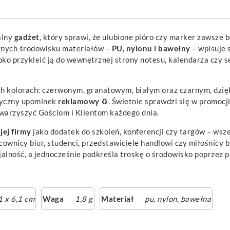
alny
gadżet
, który sprawi, że ulubione pióro czy marker zawsze 
aznych środowisku materiałów –
PU, nylonu i bawełny
– wpisuje 
o przykleić ją do wewnętrznej strony notesu, kalendarza czy s
h kolorach: czerwonym, granatowym, białym oraz czarnym, dzięk
tyczny upominek
reklamowy
♻️. Świetnie sprawdzi się w promocj
owarzyszyć Gościom i Klientom każdego dnia.
jej firmy
jako dodatek do szkoleń, konferencji czy targów – ws
wnicy biur, studenci, przedstawiciele handlowi czy miłośnicy bul
lojalność, a jednocześnie podkreśla troskę o środowisko poprze
1 x 6,1 cm
Waga
1,8 g
Materiał
pu, nylon, bawełna