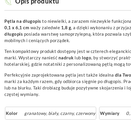
Opis produktu
Pętla na długopis
to niewielki, a zarazem niezwykle funkcjon
0,1 x 6,1 cm
waży zaledwie
1,8 g
, a dzięki wykonaniu z przyj
długopis
posiada warstwę samoprzylepną, która pozwala szybk
mobilnych i ceniących porządek.
Ten kompaktowy produkt dostępny jest w czterech eleganckic
marki. Wystarczy nanieść
nadruk
lub
logo
, by stworzyć prak
hotelarskiej, gdzie notatniki z personalizowaną pętlą mogą t
Perfekcyjnie zaprojektowana pętla jest także idealna
dla Two
marki za każdym razem, gdy odbiorca sięgnie po długopis. Praco
lub na biurku. Taki drobiazg buduje pozytywne skojarzenia i 
częstej wymiany.
Kolor
granatowy
,
biały
,
czarny
,
czerwony
Wymiary
0,