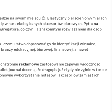
będzie na swoim miejscu 😊. Elastyczny pierścień o wymiarach
się w nurt ekologicznych akcesoriów biurowych.
Pętla na
egregatora, co czyni ją znakomitym rozwiązaniem dla osób
i czemu łatwo dopasować go do identyfikacji wizualnej
i branży edukacyjnej, biurowej, finansowej, a nawet
zechstronne
reklamowe
zastosowanie zapewni widoczność
let journal docenią, że długopis już nigdy nie zginie w torbie
z ponowne wykorzystanie notesów i akcesoriów zamiast ich