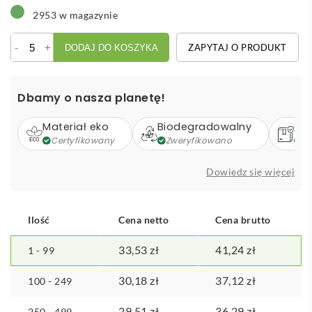
2953 w magazynie
ilość
-
+
ZAPYTAJ O PRODUKT
DODAJ DO KOSZYKA
Padilla
Torba
sportowa
Dbamy o nasza planetę!
RPET
Materiał eko
Biodegradowalny
Op
Certyfikowany
Zweryfikowano
Z
Dowiedz się więcej
Ilość
Cena netto
Cena brutto
33,53
zł
41,24
zł
1 - 99
30,18
zł
37,12
zł
100 - 249
29,51
zł
36,29
zł
250 - 499