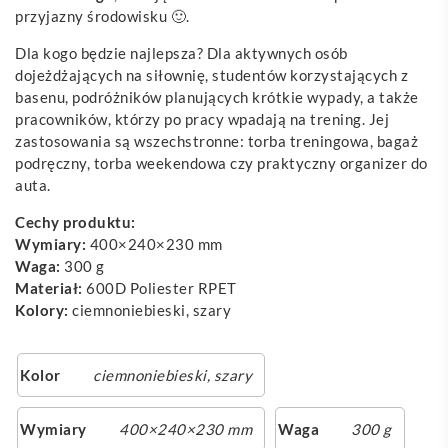
przyjazny środowisku 🙂.
Dla kogo będzie najlepsza? Dla aktywnych osób
dojeżdżających na siłownię, studentów korzystających z
basenu, podróżników planujących krótkie wypady, a także
pracowników, którzy po pracy wpadają na trening. Jej
zastosowania są wszechstronne: torba treningowa, bagaż
podręczny, torba weekendowa czy praktyczny organizer do
auta.
Cechy produktu:
Wymiary:
400×240×230 mm
Waga:
300 g
Materiał:
600D Poliester RPET
Kolory:
ciemnoniebieski, szary
Kolor
ciemnoniebieski
,
szary
Wymiary
400×240×230 mm
Waga
300 g