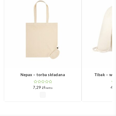
Nepax – torba składana
Tibak – wo
7,29
zł
4,
netto