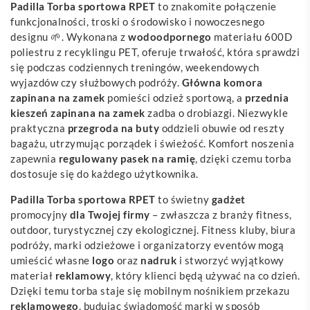
Padilla Torba sportowa RPET
to znakomite połączenie
funkcjonalności, troski o środowisko i nowoczesnego
designu 🌱. Wykonana z
wodoodpornego
materiału 600D
poliestru z recyklingu PET, oferuje trwałość, która sprawdzi
się podczas codziennych treningów, weekendowych
wyjazdów czy służbowych podróży.
Główna komora
zapinana na zamek
pomieści odzież sportową, a
przednia
kieszeń zapinana na zamek
zadba o drobiazgi. Niezwykle
praktyczna
przegroda na buty
oddzieli obuwie od reszty
bagażu, utrzymując porządek i świeżość. Komfort noszenia
zapewnia
regulowany pasek na ramię
, dzięki czemu torba
dostosuje się do każdego użytkownika.
Padilla Torba sportowa RPET
to świetny
gadżet
promocyjny
dla Twojej firmy
– zwłaszcza z branży fitness,
outdoor, turystycznej czy ekologicznej. Fitness kluby, biura
podróży, marki odzieżowe i organizatorzy eventów mogą
umieścić własne
logo
oraz
nadruk
i stworzyć wyjątkowy
materiał
reklamowy
, który klienci będą używać na co dzień.
Dzięki temu torba staje się mobilnym nośnikiem przekazu
reklamowego
, budując świadomość marki w sposób