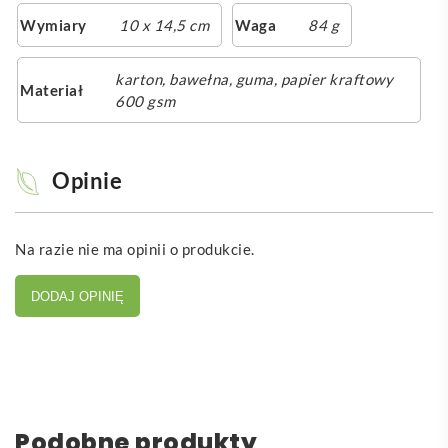
Wymiary
10 x 14,5 cm
Waga
84 g
karton, bawełna, guma, papier kraftowy
Materiał
600 gsm
Opinie
Na razie nie ma opinii o produkcie.
DODAJ OPINIĘ
Podobne produkty