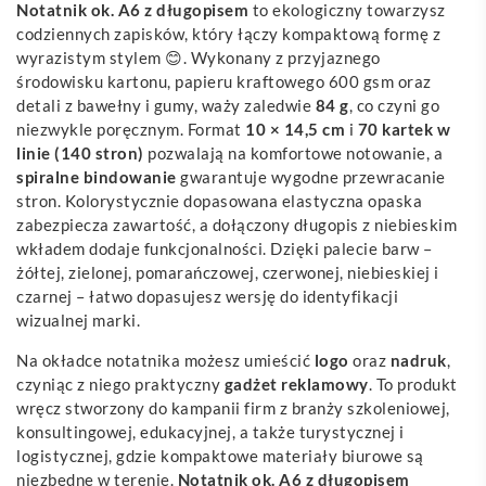
Notatnik ok. A6 z długopisem
to ekologiczny towarzysz
codziennych zapisków, który łączy kompaktową formę z
wyrazistym stylem 😊. Wykonany z przyjaznego
środowisku kartonu, papieru kraftowego 600 gsm oraz
detali z bawełny i gumy, waży zaledwie
84 g
, co czyni go
niezwykle poręcznym. Format
10 × 14,5 cm
i
70 kartek w
linie (140 stron)
pozwalają na komfortowe notowanie, a
spiralne bindowanie
gwarantuje wygodne przewracanie
stron. Kolorystycznie dopasowana elastyczna opaska
zabezpiecza zawartość, a dołączony długopis z niebieskim
wkładem dodaje funkcjonalności. Dzięki palecie barw –
żółtej, zielonej, pomarańczowej, czerwonej, niebieskiej i
czarnej – łatwo dopasujesz wersję do identyfikacji
wizualnej marki.
Na okładce notatnika możesz umieścić
logo
oraz
nadruk
,
czyniąc z niego praktyczny
gadżet
reklamowy
. To produkt
wręcz stworzony do kampanii firm z branży szkoleniowej,
konsultingowej, edukacyjnej, a także turystycznej i
logistycznej, gdzie kompaktowe materiały biurowe są
niezbędne w terenie.
Notatnik ok. A6 z długopisem