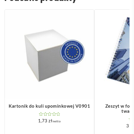
Kartonik do kuli upominkowej V0901
Zeszyt w for
tward
1,73
zł
netto
32