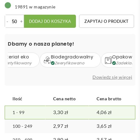
19891 w magazynie
ilość
-
+
ZAPYTAJ O PRODUKT
DODAJ DO KOSZYKA
Notatnik
ok.
A6
Dbamy o nasza planetę!
z
długopisem
Materiał eko
Biodegradowalny
Opakowani
Certyfikowany
Zweryfikowano
Zadeklarow
Dowiedz się więcej
Ilość
Cena netto
Cena brutto
3,30
zł
4,06
zł
1 - 99
2,97
zł
3,65
zł
100 - 249
2,90
zł
3,57
zł
250 - 499