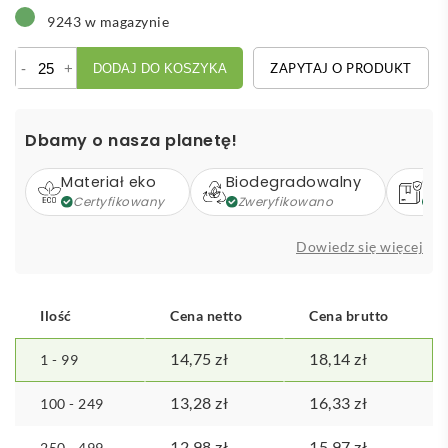
9243 w magazynie
ilość
-
+
ZAPYTAJ O PRODUKT
DODAJ DO KOSZYKA
Notatnik
A4
Dbamy o nasza planetę!
Materiał eko
Biodegradowalny
Op
Certyfikowany
Zweryfikowano
Z
Dowiedz się więcej
Ilość
Cena netto
Cena brutto
14,75
zł
18,14
zł
1 - 99
13,28
zł
16,33
zł
100 - 249
12,98
zł
15,97
zł
250 - 499