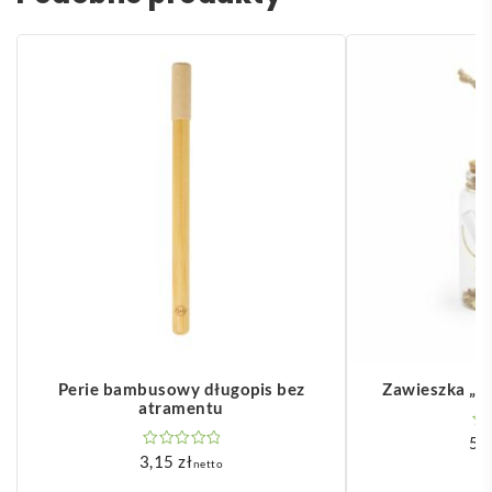
Perie bambusowy długopis bez
Zawieszka „bu
atramentu
5,
3,15
zł
netto