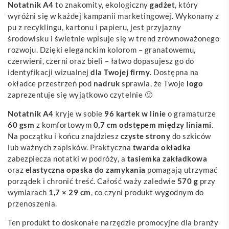
Notatnik A4
to znakomity, ekologiczny
gadżet
, który
wyróżni się w każdej kampanii marketingowej. Wykonany z
pu z recyklingu, kartonu i papieru, jest przyjazny
środowisku i świetnie wpisuje się w trend zrównoważonego
rozwoju. Dzięki eleganckim kolorom – granatowemu,
czerwieni, czerni oraz bieli – łatwo dopasujesz go do
identyfikacji wizualnej
dla Twojej firmy
. Dostępna na
okładce przestrzeń pod
nadruk
sprawia, że Twoje
logo
zaprezentuje się wyjątkowo czytelnie 🙂
Notatnik A4
kryje w sobie
96 kartek w linie
o gramaturze
60 gsm
z komfortowym
0,7 cm odstępem między liniami
.
Na początku i końcu znajdziesz
czyste strony
do szkiców
lub ważnych zapisków. Praktyczna
twarda okładka
zabezpiecza notatki w podróży, a
tasiemka zakładkowa
oraz
elastyczna opaska do zamykania
pomagają utrzymać
porządek i chronić treść. Całość waży zaledwie
570 g
przy
wymiarach
1,7 × 29 cm
, co czyni produkt wygodnym do
przenoszenia.
Ten produkt to doskonałe narzędzie promocyjne dla branży