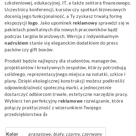
szkoleniowej, edukacyjnej, IT, a także sektora finansowego.
Uczestnicy konferencji, kursów czy spotkań biznesowych
docenią jego funkcjonalność, a Ty zyskasz trwałą formę
ekspozycji
logo
. Jako upominek
reklamowy
sprawdzi się w
pakietach powitalnych dla nowych pracowników bądź
podczas targów branżowych. Wersja z indywidualnym
nadrukiem
stanie się eleganckim dodatkiem do press
packów czy gift boxów.
Produkt będzie najlepszy dla studentów, managerów,
projektantów i kreatywnych zespołów, którzy potrzebują
solidnego, reprezentacyjnego miejsca na notatki, szkice i
plany. Dzięki ekologicznej konstrukcji możesz podkreślić
odpowiedzialność społeczną marki, a jednocześnie
dostarczyć odbiorcom trwałe, estetyczne narzędzie pracy.
Wybierz ten perfekcyjny
reklamowe
rozwiązanie, które
połączy praktyczność z wizerunkiem Twojego
przedsiębiorstwa 👍
Kolor
granatowy
,
biały
,
czarny
,
czerwony