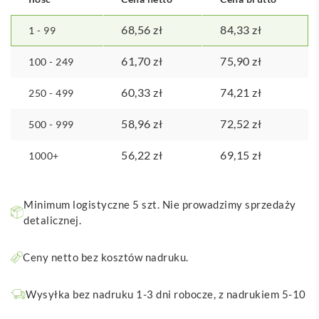
68,56
zł
84,33
zł
1 - 99
61,70
zł
75,90
zł
100 - 249
60,33
zł
74,21
zł
250 - 499
58,96
zł
72,52
zł
500 - 999
56,22
zł
69,15
zł
1000+
Minimum logistyczne 5 szt. Nie prowadzimy sprzedaży
detalicznej.
Ceny netto bez kosztów nadruku.
Wysyłka bez nadruku 1-3 dni robocze, z nadrukiem 5-10