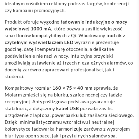
idealnym nośnikiem reklamy podczas targów, konferencji
czy kampanii promocyjnych.
Produkt oferuje wygodne
ładowanie indukcyjne o mocy
wyjściowej 1000 mA
, które pozwala zasilić większość
smartfonów kompatybilnych z Qi. Wbudowany
budzik z
czytelnym wyświetlaczem LED
wyraźnie prezentuje
godzinę, datę i temperaturę otoczenia, a delikatne
podświetlenie nie razi w nocy. Intuicyjne przyciski
umożliwiają ustawienie aż trzech niezależnych alarmów, co
docenią zarówno zapracowani profesjonaliści, jak i
studenci.
Kompaktowy rozmiar
160 × 75 × 40 mm
sprawia, że
Molarm zmieści się na biurku, szafce nocnej czy ladzie
recepcyjnej. Antypoślizgowa podstawa gwarantuje
stabilność, a dołączony
kabel USB
pozwala zasilić
urządzenie z laptopa, powerbanku lub zasilacza sieciowego.
Dzięki minimalistycznemu wzornictwu i neutralnej
kolorystyce ładowarka harmonizuje zarówno z wystrojem
biur typu open space, jak i przytulnych salonów spa.