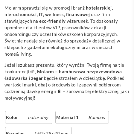
Molarm sprawdzi się w promocji branż
hotelarskiej,
nieruchomości, IT, wellness, finansowej
oraz firm
stawiających na
eco-friendly
wizerunek. To doskonały
upominek dla klientów VIP, pracowników z okazji
onboardingu czy uczestników szkoleń korporacyjnych.
Świetnie nadaje się również do sprzedaży detalicznej w
sklepach z gadżetami ekologicznymi oraz w sieciach
home&living.
Jeżeli szukasz prezentu, który wyróżni Twoją firmę na tle
konkurencji 🌱,
Molarm – bambusowa bezprzewodowa
ładowarka i zegar
będzie strzałem w dziesiątkę. Podkreśl
wartości marki, dbaj o środowisko i zapewnij odbiorcom
codzienną dawkę energii 🔋 – zarówno tej elektrycznej, jak i
motywacyjnej!
Kolor
naturalny
Material 1
Bambus
Rozmiar
160×75×40 mm