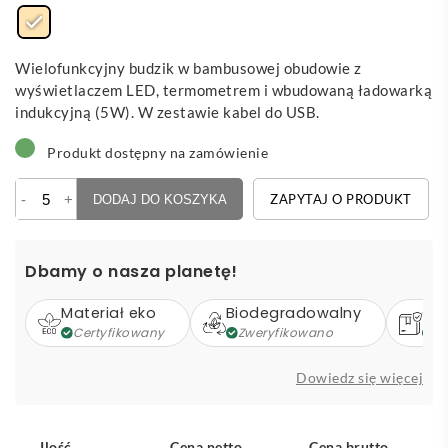
Wielofunkcyjny budzik w bambusowej obudowie z
wyświetlaczem LED, termometrem i wbudowaną ładowarką
indukcyjną (5W). W zestawie kabel do USB.
Produkt dostępny na zamówienie
ilość
-
+
ZAPYTAJ O PRODUKT
DODAJ DO KOSZYKA
Molarm
-
bambusowa
Dbamy o nasza planetę!
bezprzewodowa
ładowarka
Materiał eko
Biodegradowalny
Op
i
Certyfikowany
Zweryfikowano
Z
zegar
Dowiedz się więcej
Ilość
Cena netto
Cena brutto