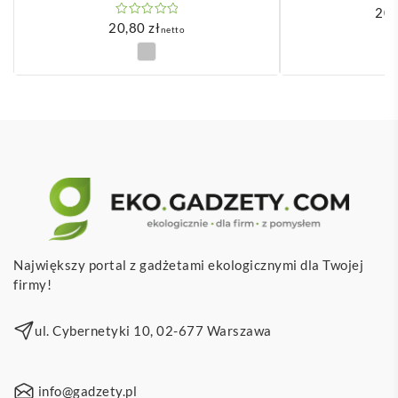
20
20,80
zł
netto
Największy portal z gadżetami ekologicznymi dla Twojej
firmy!
ul. Cybernetyki 10, 02-677 Warszawa
info@gadzety.pl