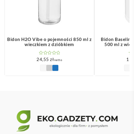
Bidon H2O Vibe o pojemności 850 ml z
Bidon Baseline
wieczkiem z dzióbkiem
500 ml z wie
24,55
zł
12
netto