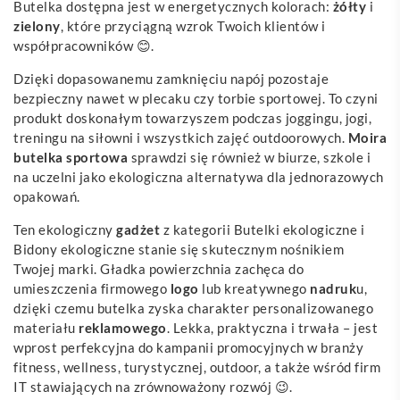
Butelka dostępna jest w energetycznych kolorach:
żółty
i
zielony
, które przyciągną wzrok Twoich klientów i
współpracowników 😊.
Dzięki dopasowanemu zamknięciu napój pozostaje
bezpieczny nawet w plecaku czy torbie sportowej. To czyni
produkt doskonałym towarzyszem podczas joggingu, jogi,
treningu na siłowni i wszystkich zajęć outdoorowych.
Moira
butelka sportowa
sprawdzi się również w biurze, szkole i
na uczelni jako ekologiczna alternatywa dla jednorazowych
opakowań.
Ten ekologiczny
gadżet
z kategorii Butelki ekologiczne i
Bidony ekologiczne stanie się skutecznym nośnikiem
Twojej marki. Gładka powierzchnia zachęca do
umieszczenia firmowego
logo
lub kreatywnego
nadruk
u,
dzięki czemu butelka zyska charakter personalizowanego
materiału
reklamowego
. Lekka, praktyczna i trwała – jest
wprost perfekcyjna do kampanii promocyjnych w branży
fitness, wellness, turystycznej, outdoor, a także wśród firm
IT stawiających na zrównoważony rozwój 😉.