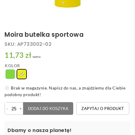
Moira butelka sportowa
SKU:
AP733002-02
11,73 zł
netto
KOLOR
Brak w magazynie. Napisz do nas, a znajdziemy dla Ciebie
podobny produkt!
ilość
-
+
ZAPYTAJ O PRODUKT
DODAJ DO KOSZYKA
Moira
butelka
sportowa
Dbamy o nasza planetę!