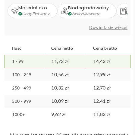
Materiał eko
Biodegradowalny
Op
Certyfikowany
Zweryfikowano
Z
Dowiedz się więcej
Ilość
Cena netto
Cena brutto
11,73
zł
14,43
zł
1 - 99
10,56
zł
12,99
zł
100 - 249
10,32
zł
12,70
zł
250 - 499
10,09
zł
12,41
zł
500 - 999
9,62
zł
11,83
zł
1000+