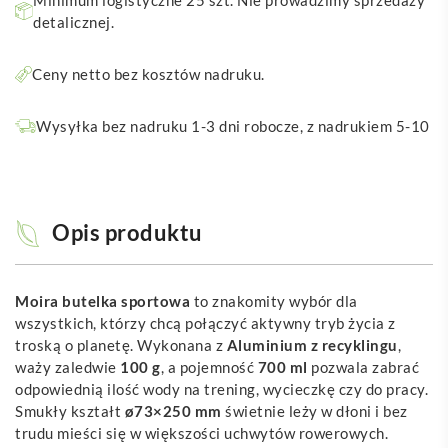
Minimum logistyczne 25 szt. Nie prowadzimy sprzedaży
detalicznej.
Ceny netto bez kosztów nadruku.
Wysyłka bez nadruku 1-3 dni robocze, z nadrukiem 5-10
Opis produktu
Moira butelka sportowa
to znakomity wybór dla
wszystkich, którzy chcą połączyć aktywny tryb życia z
troską o planetę. Wykonana z
Aluminium z recyklingu
,
waży zaledwie
100 g
, a pojemność
700 ml
pozwala zabrać
odpowiednią ilość wody na trening, wycieczkę czy do pracy.
Smukły kształt
ø73×250 mm
świetnie leży w dłoni i bez
trudu mieści się w większości uchwytów rowerowych.