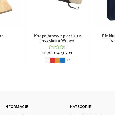
ZOBACZ WIĘCEJ
Z
ra
Koc polarowy z plastiku z
Eksklu
recyklingu Willow
wi
20,86
zł
42,07
zł
Zakres
+3
cen:
od
20,86 zł
do
42,07 zł
INFORMACJE
KATEGORIE