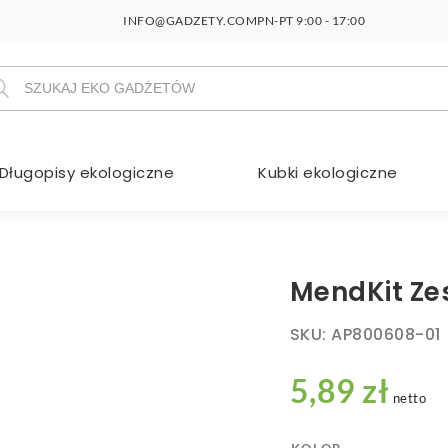
INFO@GADZETY.COM
PN-PT 9:00 - 17:00
szukiwarka
duktów
Długopisy ekologiczne
Kubki ekologiczne
MendKit Ze
SKU:
AP800608-01
5,89 zł
netto