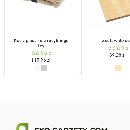
ZOBACZ WIĘCEJ
ZOBACZ WIĘCEJ
Koc z plastiku z recyklingu
Zestaw do se
Ivy
89,28
zł
117,96
zł