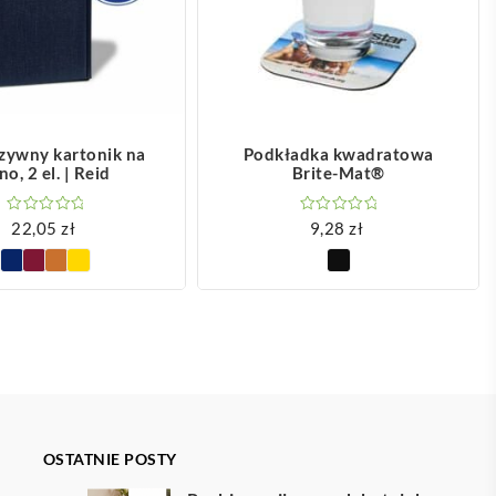
OBACZ WIĘCEJ
ZOBACZ WIĘCEJ
zywny kartonik na
Podkładka kwadratowa
no, 2 el. | Reid
Brite-Mat®
22,05
zł
9,28
zł
OSTATNIE POSTY