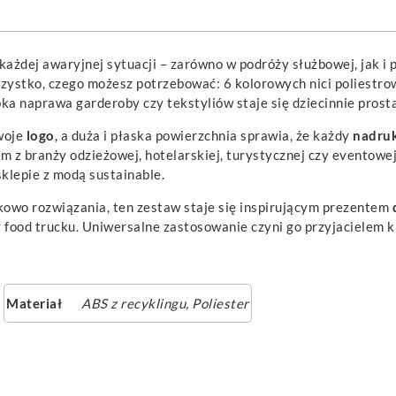
żdej awaryjnej sytuacji – zarówno w podróży służbowej, jak i 
ystko, czego możesz potrzebować: 6 kolorowych nici poliestrowych,
ka naprawa garderoby czy tekstyliów staje się dziecinnie prosta
woje
logo
, a duża i płaska powierzchnia sprawia, że każdy
nadru
irm z branży odzieżowej, hotelarskiej, turystycznej czy eventow
klepie z modą sustainable.
kowo rozwiązania, ten zestaw staje się inspirującym prezentem
y food trucku. Uniwersalne zastosowanie czyni go przyjacielem k
Materiał
ABS z recyklingu, Poliester