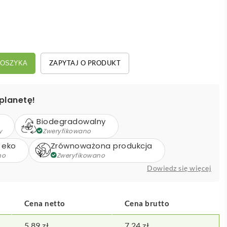
ZAPYTAJ O PRODUKT
KOSZYKA
planetę!
Biodegradowalny
y
Zweryfikowano
 eko
Zrównoważona produkcja
no
Zweryfikowano
Dowiedz się więcej
Cena netto
Cena brutto
5,89
zł
7,24
zł