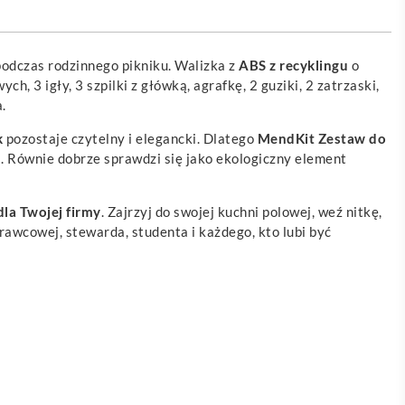
podczas rodzinnego pikniku. Walizka z
ABS z recyklingu
o
 3 igły, 3 szpilki z główką, agrafkę, 2 guziki, 2 zatrzaski,
.
k
pozostaje czytelny i elegancki. Dlatego
MendKit Zestaw do
ej. Równie dobrze sprawdzi się jako ekologiczny element
dla Twojej firmy
. Zajrzyj do swojej kuchni polowej, weź nitkę,
rawcowej, stewarda, studenta i każdego, kto lubi być