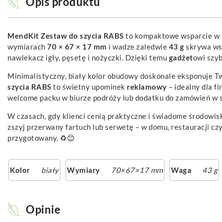
Opis produktu
MendKit Zestaw do szycia RABS
to kompaktowe wsparcie w ka
wymiarach
70 × 67 × 17 mm
i wadze zaledwie
43 g
skrywa wsz
nawlekacz igły, pęsetę i nożyczki. Dzięki temu
gadżet
owi szyb
Minimalistyczny, biały kolor obudowy doskonale eksponuje T
szycia RABS
to świetny upominek
reklamowy
– idealny dla f
welcome packu w biurze podróży lub dodatku do zamówień w s
W czasach, gdy klienci cenią praktyczne i świadome środowis
zszyj przerwany fartuch lub serwetę – w domu, restauracji cz
przygotowany. ♻️😊
Kolor
biały
Wymiary
70×67×17 mm
Waga
43 g
Opinie