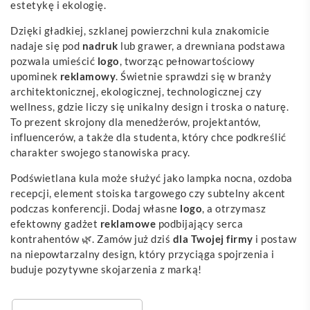
estetykę i ekologię.
Dzięki gładkiej, szklanej powierzchni kula znakomicie
nadaje się pod
nadruk
lub grawer, a drewniana podstawa
pozwala umieścić
logo
, tworząc pełnowartościowy
upominek
reklamowy
. Świetnie sprawdzi się w branży
architektonicznej, ekologicznej, technologicznej czy
wellness, gdzie liczy się unikalny design i troska o naturę.
To prezent skrojony dla menedżerów, projektantów,
influencerów, a także dla studenta, który chce podkreślić
charakter swojego stanowiska pracy.
Podświetlana kula może służyć jako lampka nocna, ozdoba
recepcji, element stoiska targowego czy subtelny akcent
podczas konferencji. Dodaj własne
logo
, a otrzymasz
efektowny gadżet
reklamowe
podbijający serca
kontrahentów 🌿. Zamów już dziś
dla Twojej firmy
i postaw
na niepowtarzalny design, który przyciąga spojrzenia i
buduje pozytywne skojarzenia z marką!