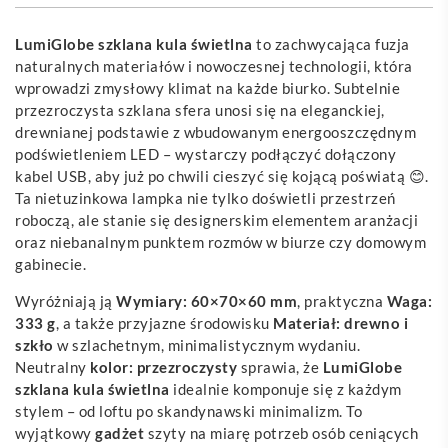
LumiGlobe szklana kula świetlna
to zachwycająca fuzja
naturalnych materiałów i nowoczesnej technologii, która
wprowadzi zmysłowy klimat na każde biurko. Subtelnie
przezroczysta szklana sfera unosi się na eleganckiej,
drewnianej podstawie z wbudowanym energooszczędnym
podświetleniem LED – wystarczy podłączyć dołączony
kabel USB, aby już po chwili cieszyć się kojącą poświatą 😊.
Ta nietuzinkowa lampka nie tylko doświetli przestrzeń
roboczą, ale stanie się designerskim elementem aranżacji
oraz niebanalnym punktem rozmów w biurze czy domowym
gabinecie.
Wyróżniają ją
Wymiary: 60×70×60 mm
, praktyczna
Waga:
333 g
, a także przyjazne środowisku
Materiał: drewno i
szkło
w szlachetnym, minimalistycznym wydaniu.
Neutralny
kolor: przezroczysty
sprawia, że
LumiGlobe
szklana kula świetlna
idealnie komponuje się z każdym
stylem – od loftu po skandynawski minimalizm. To
wyjątkowy
gadżet
szyty na miarę potrzeb osób ceniących