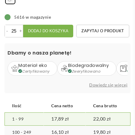
5616 w magazynie
ilość
-
+
ZAPYTAJ O PRODUKT
DODAJ DO KOSZYKA
LumiGlobe
szklana
kula
Dbamy o nasza planetę!
świetlna
Materiał eko
Biodegradowalny
Op
Certyfikowany
Zweryfikowano
Z
Dowiedz się więcej
Ilość
Cena netto
Cena brutto
17,89
zł
22,00
zł
1 - 99
16,10
zł
19,80
zł
100 - 249