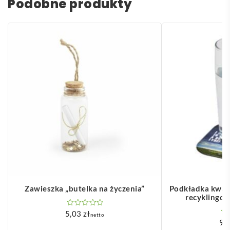
Podobne produkty
Zawieszka „butelka na życzenia”
Podkładka kwad
recyklingo
5,03
zł
netto
9,