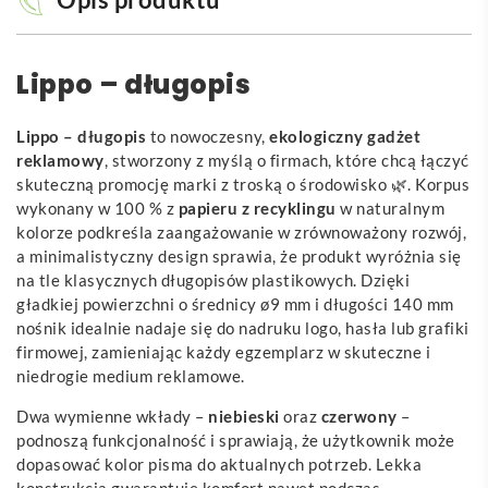
Lippo – długopis
Lippo – długopis
to nowoczesny,
ekologiczny gadżet
reklamowy
, stworzony z myślą o firmach, które chcą łączyć
skuteczną promocję marki z troską o środowisko 🌿. Korpus
wykonany w 100 % z
papieru z recyklingu
w naturalnym
kolorze podkreśla zaangażowanie w zrównoważony rozwój,
a minimalistyczny design sprawia, że produkt wyróżnia się
na tle klasycznych długopisów plastikowych. Dzięki
gładkiej powierzchni o średnicy ø9 mm i długości 140 mm
nośnik idealnie nadaje się do nadruku logo, hasła lub grafiki
firmowej, zamieniając każdy egzemplarz w skuteczne i
niedrogie medium reklamowe.
Dwa wymienne wkłady –
niebieski
oraz
czerwony
–
podnoszą funkcjonalność i sprawiają, że użytkownik może
dopasować kolor pisma do aktualnych potrzeb. Lekka
konstrukcja gwarantuje komfort nawet podczas