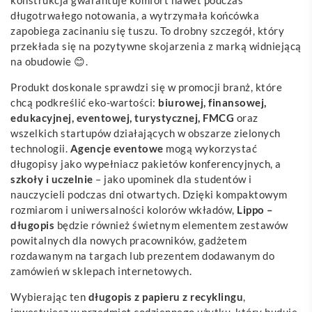
długotrwałego notowania, a wytrzymała końcówka
zapobiega zacinaniu się tuszu. To drobny szczegół, który
przekłada się na pozytywne skojarzenia z marką widniejącą
na obudowie 😊.
Produkt doskonale sprawdzi się w promocji branż, które
chcą podkreślić eko-wartości:
biurowej, finansowej,
edukacyjnej, eventowej, turystycznej, FMCG
oraz
wszelkich startupów działających w obszarze zielonych
technologii.
Agencje eventowe
mogą wykorzystać
długopisy jako wypełniacz pakietów konferencyjnych, a
szkoły i uczelnie
– jako upominek dla studentów i
nauczycieli podczas dni otwartych. Dzięki kompaktowym
rozmiarom i uniwersalności kolorów wkładów,
Lippo –
długopis
będzie również świetnym elementem zestawów
powitalnych dla nowych pracowników, gadżetem
rozdawanym na targach lub prezentem dodawanym do
zamówień w sklepach internetowych.
Wybierając ten
długopis z papieru z recyklingu
,
inwestujesz w przedmiot codziennego użytku, który buduje