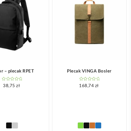
OBACZ WIĘCEJ
ZOBACZ WIĘCEJ
r – plecak RPET
Plecak VINGA Bosler
38,75
zł
168,74
zł