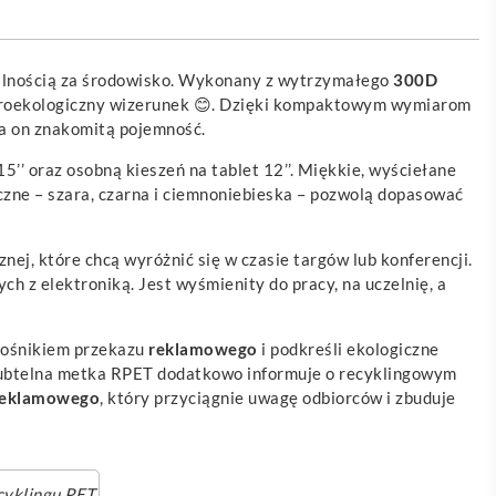
ialnością za środowisko. Wykonany z wytrzymałego
300D
 proekologiczny wizerunek 😊. Dzięki kompaktowym wymiarom
ia on znakomitą pojemność.
’’ oraz osobną kieszeń na tablet 12’’. Miękkie, wyściełane
yczne – szara, czarna i ciemnoniebieska – pozwolą dopasować
znej, które chcą wyróżnić się w czasie targów lub konferencji.
h z elektroniką. Jest wyśmienity do pracy, na uczelnię, a
 nośnikiem przekazu
reklamowego
i podkreśli ekologiczne
a subtelna metka RPET dodatkowo informuje o recyklingowym
reklamowego
, który przyciągnie uwagę odbiorców i zbuduje
cyklingu PET