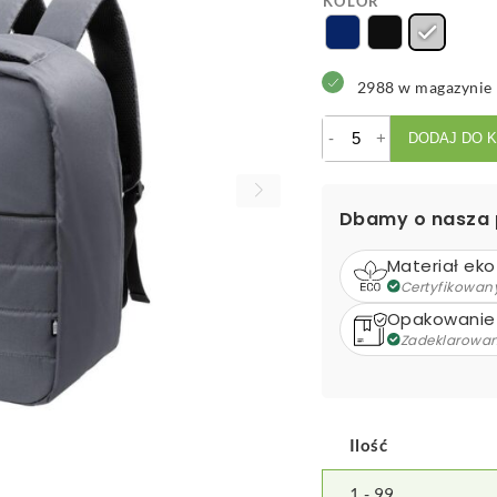
KOLOR
2988 w magazynie
ilość
-
+
DODAJ DO 
Leland
Plecak
RPET
Dbamy o nasza 
Materiał eko
Certyfikowan
Opakowanie
Zadeklarowa
Ilość
1 - 99