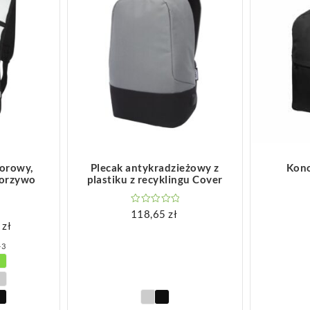
ZOBACZ WIĘCEJ
Z
dorowy,
Plecak antykradzieżowy z
Kono
worzywo
plastiku z recyklingu Cover
118,65
zł
5
zł
Zakres
+3
cen:
od
12,49 zł
do
23,85 zł