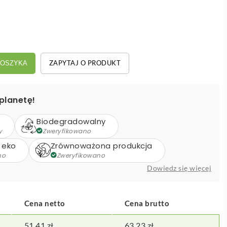
ZAPYTAJ O PRODUKT
KOSZYKA
planetę!
Biodegradowalny
y
Zweryfikowano
 eko
Zrównoważona produkcja
no
Zweryfikowano
Dowiedz się więcej
Cena netto
Cena brutto
51,41
zł
63,23
zł