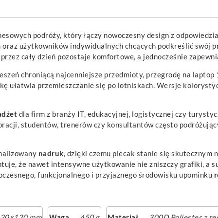
znesowych podróży, który łączy nowoczesny design z odpowiedz
m oraz użytkowników indywidualnych chcących podkreślić swój
o przez cały dzień pozostaje komfortowe, a jednocześnie zapewn
zeń chroniącą najcenniejsze przedmioty, przegrodę na laptop 15
zkę ułatwia przemieszczanie się po lotniskach. Wersje koloryst
adżet
dla firm z branży IT, edukacyjnej, logistycznej czy turystyc
racji, studentów, trenerów czy konsultantów często podróżującyc
nalizowany
nadruk
, dzięki czemu plecak stanie się skutecznym
ntuje, że nawet intensywne użytkowanie nie zniszczy grafiki, 
woczesnego, funkcjonalnego i przyjaznego środowisku upominku
20×120 mm
Waga
450 g
Materiał
300D Poliester z re