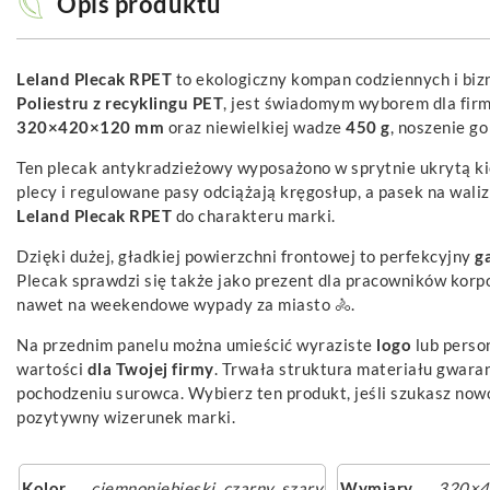
Opis produktu
Leland Plecak RPET
to ekologiczny kompan codziennych i bi
Poliestru z recyklingu PET
, jest świadomym wyborem dla fir
320×420×120 mm
oraz niewielkiej wadze
450 g
, noszenie g
Ten plecak antykradzieżowy wyposażono w sprytnie ukrytą kies
plecy i regulowane pasy odciążają kręgosłup, a pasek na wali
Leland Plecak RPET
do charakteru marki.
Dzięki dużej, gładkiej powierzchni frontowej to perfekcyjny
g
Plecak sprawdzi się także jako prezent dla pracowników korpo
nawet na weekendowe wypady za miasto 🚴.
Na przednim panelu można umieścić wyraziste
logo
lub perso
wartości
dla Twojej firmy
. Trwała struktura materiału gwara
pochodzeniu surowca. Wybierz ten produkt, jeśli szukasz no
pozytywny wizerunek marki.
Kolor
ciemnoniebieski
,
czarny
,
szary
Wymiary
320×4