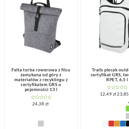
ZOBACZ WIĘCEJ
ZOBACZ WIĘCEJ
Felta torba rowerowa z filcu
Trails plecak out
zamykana od góry z
certyfikat GRS, t
materiałów z recyklingu z
RPET, 6,5 l
certyfikatem GRS o
pojemności 13 l
12,49
zł
23,8
24,38
zł