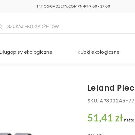
INFO@GADZETY.COM
PN-PT 9:00 - 17:00
szukiwarka
duktów
Długopisy ekologiczne
Kubki ekologiczne
Leland Ple
SKU:
AP800245-77
51,41 zł
netto