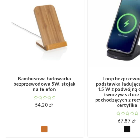
ZOBACZ WIĘCEJ
ZOBACZ WIĘCEJ
Bambusowa ładowarka
Loop bezprzew
bezprzewodowa 5W, stojak
podstawka ładując
na telefon
15 W z podwójną 
tworzyw sztuc
pochodzących z rec
54,20
zł
certyfika
67,87
zł