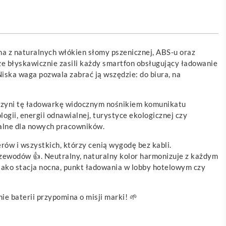
a z naturalnych włókien słomy pszenicznej, ABS-u oraz
że błyskawicznie zasili każdy smartfon obsługujący ładowanie
Niska waga pozwala zabrać ją wszędzie: do biura, na
zyni tę ładowarkę widocznym nośnikiem komunikatu
gii, energii odnawialnej, turystyce ekologicznej czy
talne dla nowych pracowników.
ów i wszystkich, którzy cenią wygodę bez kabli.
zewodów 👍. Neutralny, naturalny kolor harmonizuje z każdym
ako stacja nocna, punkt ładowania w lobby hotelowym czy
e baterii przypomina o misji marki! 🌱