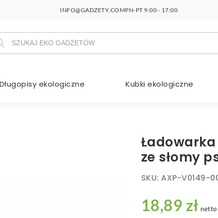
INFO@GADZETY.COM
PN-PT 9:00 - 17:00
szukiwarka
duktów
Długopisy ekologiczne
Kubki ekologiczne
Ładowarka
ze słomy ps
SKU:
AXP-V0149-0
18,89 zł
netto