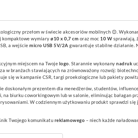
ologiczny przełom w świecie akcesoriów mobilnych 😊. Wykonan
 Jej kompaktowe wymiary
ø10 x 0,7 cm
oraz moc
10 W
sprawiają, 
USB, a wejście
micro USB 5V/2A
gwarantuje stabilne działanie. 
fekcyjnym miejscem na Twoje
logo
. Starannie wykonany
nadruk
uc
cza w branżach stawiających na zrównoważony rozwój: biotechnolo
uje się w kampanie CSR, targi proekologiczne lub pakiety powi
e doskonałym prezentem dla menedżerów, studentów, influencer
 na biurku coworkingowym lub w salonie, eliminując bałagan pr
arysowaniami. W codziennym użytkowaniu produkt sprawdzi się j
ośnik Twojego komunikatu
reklamowego
– niech każde naładowani