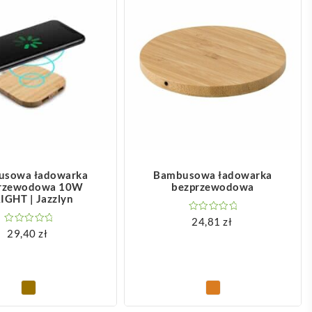
OBACZ WIĘCEJ
ZOBACZ WIĘCEJ
usowa ładowarka
Bambusowa ładowarka
rzewodowa 10W
bezprzewodowa
IGHT | Jazzlyn
24,81
zł
29,40
zł