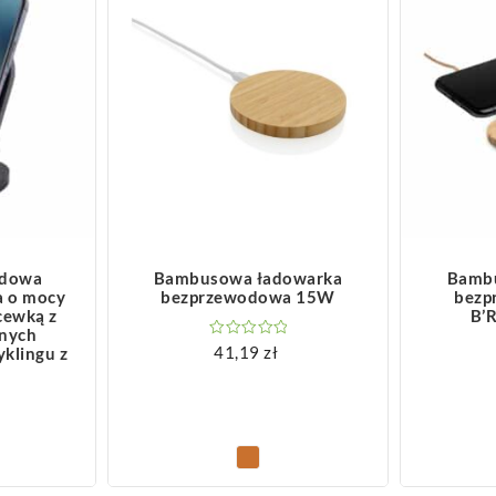
ZOBACZ WIĘCEJ
Z
odowa
Bambusowa ładowarka
Bamb
a o mocy
bezprzewodowa 15W
bezp
cewką z
B’R
znych
41,19
zł
yklingu z