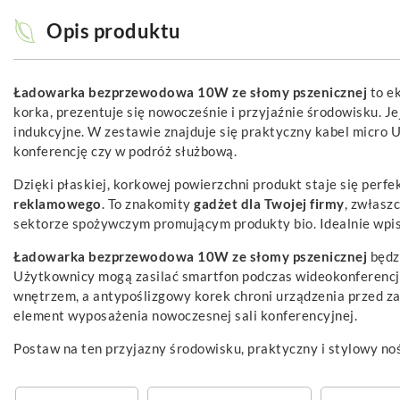
Opis produktu
Ładowarka bezprzewodowa 10W ze słomy pszenicznej
to ek
korka, prezentuje się nowocześnie i przyjaźnie środowisku.
indukcyjne. W zestawie znajduje się praktyczny kabel micro 
konferencję czy w podróż służbową.
Dzięki płaskiej, korkowej powierzchni produkt staje się per
reklamowego
. To znakomity
gadżet
dla Twojej firmy
, zwłasz
sektorze spożywczym promującym produkty bio. Idealnie wpis
Ładowarka bezprzewodowa 10W ze słomy pszenicznej
będzi
Użytkownicy mogą zasilać smartfon podczas wideokonferencji,
wnętrzem, a antypoślizgowy korek chroni urządzenia przed z
element wyposażenia nowoczesnej sali konferencyjnej.
Postaw na ten przyjazny środowisku, praktyczny i stylowy n