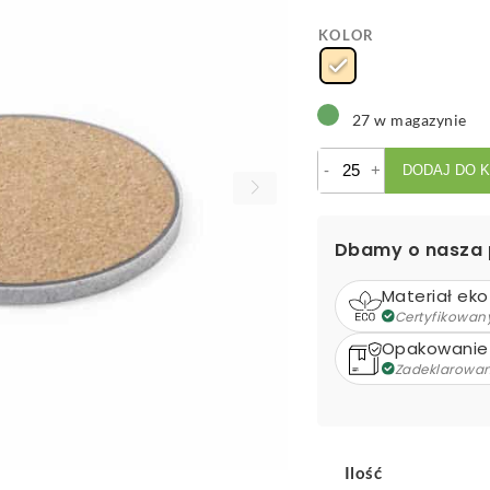
KOLOR
27 w magazynie
ilość
-
+
DODAJ DO 
Ładowarka
bezprzewodowa
10W
Dbamy o nasza 
ze
słomy
Materiał eko
pszenicznej
Certyfikowan
Opakowanie
Zadeklarowa
Ilość