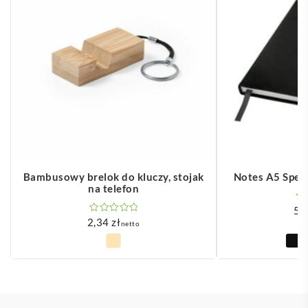
Bambusowy brelok do kluczy, stojak
Notes A5 Spect
na telefon
5,
2,34
zł
netto