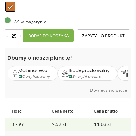
85 w magazynie
ilość
-
+
ZAPYTAJ O PRODUKT
DODAJ DO KOSZYKA
Korkowy
pojemnik
na
Dbamy o nasza planetę!
przybory
do
Materiał eko
Biodegradowalny
Op
pisania,
Certyfikowany
Zweryfikowano
Z
stojak
na
Dowiedz się więcej
telefon
Ilość
Cena netto
Cena brutto
9,62
zł
11,83
zł
1 - 99