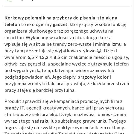
Korkowy pojemnik na przybory do pisania, stojak na
telefon
to ekologiczny
gadżet
, który łączy w sobie funkcję
organizera biurkowego oraz poręcznego uchwytu na
smartfon. Wykonany w całości z naturalnego korka,
wpisuje się w aktualne trendy zero-waste i minimalizmu, a
przy tym prezentuje się wyjątkowo stylowo 😊. Dzięki
wymiarom
6,5 × 13,2 × 8,5 cm
znakomicie mieści długopisy,
ołówki czy pędzelki, a specjalne wycięcie utrzymuje telefon
pod wygodnym kątem, ułatwiając wideorozmowy lub
podgląd powiadomień. Jego ciepły,
brązowy kolor
i
przyjemna w dotyku faktura sprawiają, że każda przestrzeń
pracy staje się bardziej przytulna.
Produkt sprawdzi się w kampaniach promocyjnych firm z
branży IT, agencji kreatywnych, kancelarii prawnych oraz
start-upów z sektora eko. Dzięki możliwości umieszczenia
wyrazistego
nadruk
u lub subtelnego grawerunku Twojego
logo
staje się niezwykle praktycznym nośnikiem reklamy.