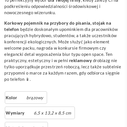
To perfekcyjny wybór
dla Twojej firmy
, kiedy zależy Ci na
podkreśleniu odpowiedzialności środowiskowej i
nowoczesnego wizerunku.
Korkowy pojemnik na przybory do pisania, stojak na
telefon
będzie doskonałym upominkiem dla pracowników
pracujących hybrydowo, studentów, a także uczestników
konferencji ekologicznych. Może służyć jako element
welcome packu, nagroda w konkursie firmowym czy
elegancki detal wyposażenia biur typu open space. Ten
praktyczny, estetyczny i w pełni
reklamowy
drobiazg nie
tylko uporządkuje przestrzeń roboczą, lecz także subtelnie
przypomni o marce za każdym razem, gdy odbiorca sięgnie
po telefon 📱.
Kolor
brązowy
Wymiary
6,5 x 13,2 x 8,5 cm