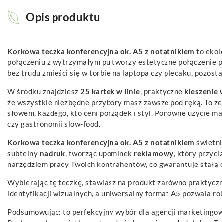
Opis produktu
Korkowa teczka konferencyjna ok. A5 z notatnikiem
to ekol
połączeniu z wytrzymałym pu tworzy estetyczne połączenie 
bez trudu zmieści się w torbie na laptopa czy plecaku, pozo
W środku znajdziesz
25 kartek w linie
, praktyczne
kieszenie
że wszystkie niezbędne przybory masz zawsze pod ręką. To z
słowem, każdego, kto ceni porządek i styl. Ponowne użycie m
czy gastronomii slow-food.
Korkowa teczka konferencyjna ok. A5 z notatnikiem
świetni
subtelny
nadruk
, tworząc upominek
reklamowy
, który przyc
narzędziem pracy Twoich kontrahentów, co gwarantuje stałą 
Wybierając tę teczkę, stawiasz na produkt zarówno praktyczny
identyfikacji wizualnych, a uniwersalny format A5 pozwala robi
Podsumowując: to perfekcyjny wybór dla agencji marketingowy