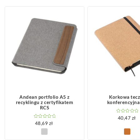
ZOBACZ WIĘCEJ
ZOBACZ WIĘCEJ
Andean portfolio A5 z
Korkowa tec
recyklingu z certyfikatem
konferencyjna
RCS
40,47
zł
48,69
zł