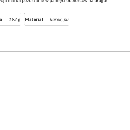
woja marka pozostanie w pamięci odbiorców na długo!
a
192 g
Materiał
korek, pu