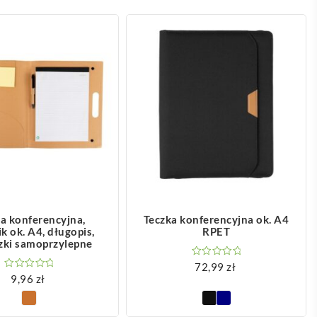
OBACZ WIĘCEJ
ZOBACZ WIĘCEJ
a konferencyjna,
Teczka konferencyjna ok. A4
k ok. A4, długopis,
RPET
zki samoprzylepne
72,99
zł
9,96
zł