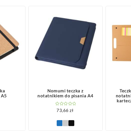
ZOBACZ WIĘCEJ
Z
zka
Nomumi teczka z
Teczk
 A5
notatnikiem do pisania A4
notatni
kartec
73,66
zł