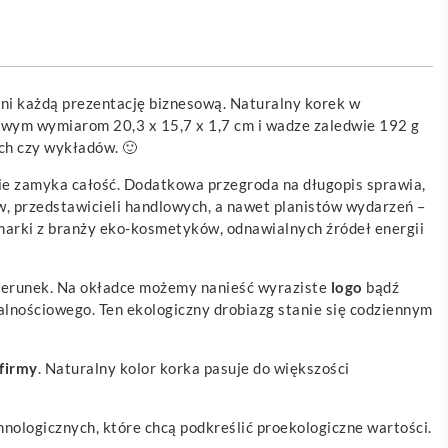
żni każdą prezentację biznesową. Naturalny korek w
wym wymiarom 20,3 x 15,7 x 1,7 cm i wadze zaledwie 192 g
ch czy wykładów. 🙂
nie zamyka całość. Dodatkowa przegroda na długopis sprawia,
, przedstawicieli handlowych, a nawet planistów wydarzeń –
marki z branży eko-kosmetyków, odnawialnych źródeł energii
izerunek. Na okładce możemy nanieść wyraziste
logo
bądź
jalnościowego. Ten ekologiczny drobiazg stanie się codziennym
 firmy
. Naturalny kolor korka pasuje do większości
nologicznych, które chcą podkreślić proekologiczne wartości.