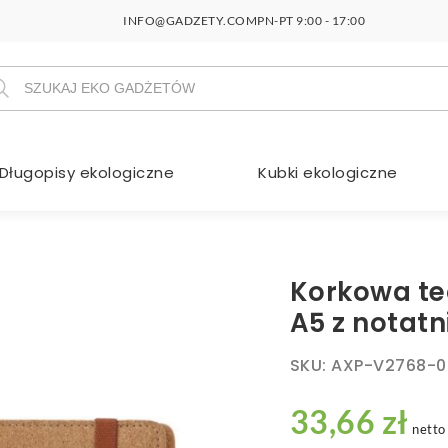
INFO@GADZETY.COM
PN-PT 9:00 - 17:00
szukiwarka
duktów
Długopisy ekologiczne
Kubki ekologiczne
Korkowa te
A5 z notatn
SKU:
AXP-V2768-0
33,66 zł
netto