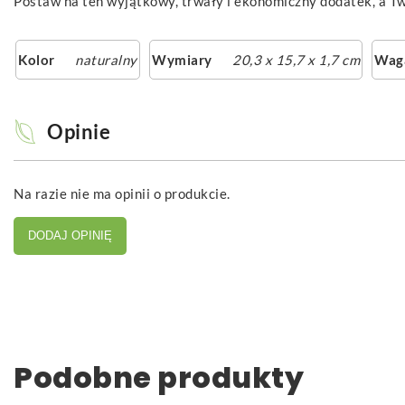
Postaw na ten wyjątkowy, trwały i ekonomiczny dodatek, a T
Kolor
naturalny
Wymiary
20,3 x 15,7 x 1,7 cm
Wag
Opinie
Na razie nie ma opinii o produkcie.
DODAJ OPINIĘ
Podobne produkty