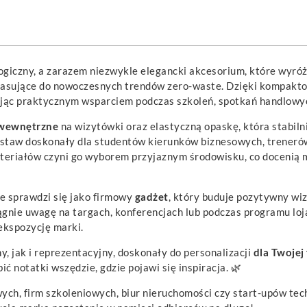
ogiczny, a zarazem niezwykle elegancki akcesorium, które wyró
pasujące do nowoczesnych trendów zero-waste. Dzięki kompakto
stając praktycznym wsparciem podczas szkoleń, spotkań handlowy
 wewnętrzne
na wizytówki oraz elastyczną opaskę, która stabil
estaw doskonały dla studentów kierunków biznesowych, trenerów
ateriałów czyni go wyborem przyjaznym środowisku, co docenią 
e sprawdzi się jako firmowy
gadżet
, który buduje pozytywny w
iągnie uwagę na targach, konferencjach lub podczas programu lo
ekspozycję marki.
, jak i reprezentacyjny, doskonały do personalizacji
dla Twojej
ć notatki wszędzie, gdzie pojawi się inspiracja. 🌿
ch, firm szkoleniowych, biur nieruchomości czy start-upów tech