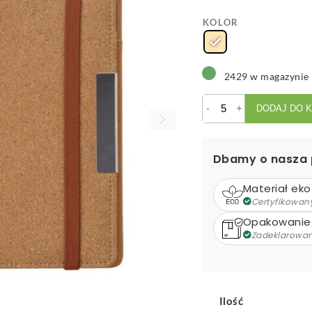
KOLOR
2429 w magazynie
ilość
-
+
DODAJ DO 
Korkowa
teczka
konferencyjna
Dbamy o nasza 
ok.
A5
Materiał eko
z
Certyfikowan
notatnikiem
Opakowanie
Zadeklarowa
Ilość