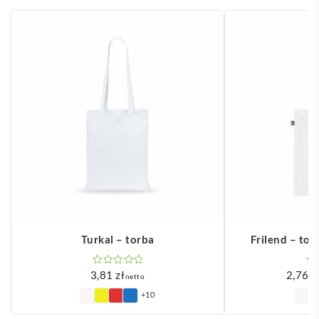
Turkal – torba
Frilend – to
3,81
zł
2,76
z
netto
+10