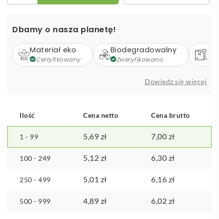
-
bawełniana
Dbamy o nasza planetę!
torba
na
Materiał eko
Biodegradowalny
Op
zakupy
Certyfikowany
Zweryfikowano
Z
Dowiedz się więcej
Ilość
Cena netto
Cena brutto
5,69
zł
7,00
zł
1 - 99
5,12
zł
6,30
zł
100 - 249
5,01
zł
6,16
zł
250 - 499
4,89
zł
6,02
zł
500 - 999