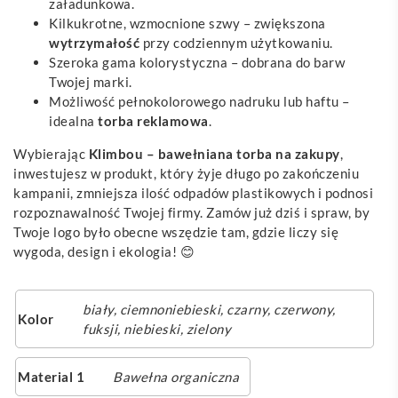
załadunkowa.
Kilkukrotne, wzmocnione szwy – zwiększona
wytrzymałość
przy codziennym użytkowaniu.
Szeroka gama kolorystyczna – dobrana do barw
Twojej marki.
Możliwość pełnokolorowego nadruku lub haftu –
idealna
torba reklamowa
.
Wybierając
Klimbou – bawełniana torba na zakupy
,
inwestujesz w produkt, który żyje długo po zakończeniu
kampanii, zmniejsza ilość odpadów plastikowych i podnosi
rozpoznawalność Twojej firmy. Zamów już dziś i spraw, by
Twoje logo było obecne wszędzie tam, gdzie liczy się
wygoda, design i ekologia! 😊
biały
,
ciemnoniebieski
,
czarny
,
czerwony
,
Kolor
fuksji
,
niebieski
,
zielony
Material 1
Bawełna organiczna