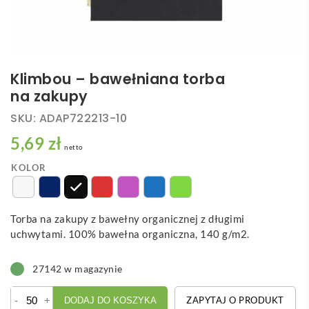
Klimbou – bawełniana torba
na zakupy
SKU:
ADAP722213-10
5,69 zł
netto
KOLOR
Torba na zakupy z bawełny organicznej z długimi
uchwytami. 100% bawełna organiczna, 140 g/m2.
27142 w magazynie
ilość
-
+
ZAPYTAJ O PRODUKT
DODAJ DO KOSZYKA
Klimbou