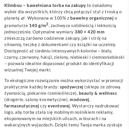
Klimbou – bawełniana torba na zakupy
to świadomy
wybór dla wszystkich, którzy chcą połączyć styl z troską o
planetę 🌿. Wykonana w 100% z
bawełny organicznej
o
2
gramaturze
140 g/m
, zachwyca solidnością i lekkością
jednocześnie. Optymalne wymiary
380 × 420 mm
zmieszczą zarówno codzienne zakupy, jak i strój na
siłownię, teczkę z dokumentami czy książki na uczelnię.
Dostępność aż siedmiu intensywnych kolorów – biały,
czarny, czerwony, fuksji, zielony, niebieski i ciemnoniebieski
– pozwala idealnie dopasować produkt do identyfikacji
wizualnej Twojej marki.
To ekologiczne rozwiązanie można wykorzystać w promocji
praktycznie każdej branży:
spożywczej
(sklepy ze zdrową
żywnością, piekarnie rzemieślnicze),
beauty & wellness
(drogerie, salony kosmetyczne),
modowej
,
farmaceutycznej
czy
eventowej
. Wystarczy nadrukować
logo, aby torba stała się mobilnym nośnikiem reklamy,
eksponowanym na miejskich ulicach, w biurach i na
wakacyjnych wyjazdach. Dzięki temu Twoja marka zyskuje