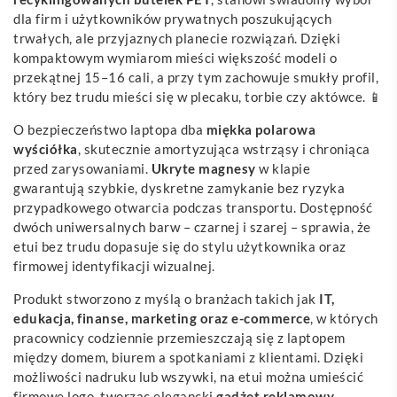
dla firm i użytkowników prywatnych poszukujących
trwałych, ale przyjaznych planecie rozwiązań. Dzięki
kompaktowym wymiarom mieści większość modeli o
przekątnej 15–16 cali, a przy tym zachowuje smukły profil,
który bez trudu mieści się w plecaku, torbie czy aktówce. 📱
O bezpieczeństwo laptopa dba
miękka polarowa
wyściółka
, skutecznie amortyzująca wstrząsy i chroniąca
przed zarysowaniami.
Ukryte magnesy
w klapie
gwarantują szybkie, dyskretne zamykanie bez ryzyka
przypadkowego otwarcia podczas transportu. Dostępność
dwóch uniwersalnych barw – czarnej i szarej – sprawia, że
etui bez trudu dopasuje się do stylu użytkownika oraz
firmowej identyfikacji wizualnej.
Produkt stworzono z myślą o branżach takich jak
IT,
edukacja, finanse, marketing oraz e-commerce
, w których
pracownicy codziennie przemieszczają się z laptopem
między domem, biurem a spotkaniami z klientami. Dzięki
możliwości nadruku lub wszywki, na etui można umieścić
firmowe logo, tworząc elegancki
gadżet reklamowy