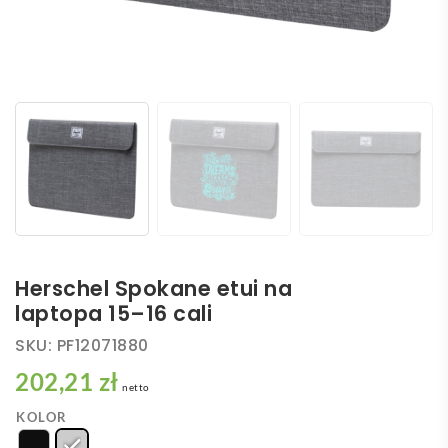
Herschel Spokane etui na
laptopa 15–16 cali
SKU:
PF12071880
202,21 zł
netto
KOLOR