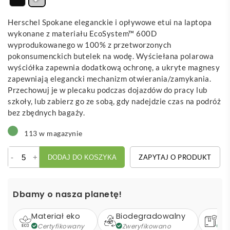
Herschel Spokane eleganckie i opływowe etui na laptopa
wykonane z materiału EcoSystem™ 600D
wyprodukowanego w 100% z przetworzonych
pokonsumenckich butelek na wodę. Wyściełana polarowa
wyściółka zapewnia dodatkową ochronę, a ukryte magnesy
zapewniają elegancki mechanizm otwierania/zamykania.
Przechowuj je w plecaku podczas dojazdów do pracy lub
szkoły, lub zabierz go ze sobą, gdy nadejdzie czas na podróż
bez zbędnych bagaży.
113 w magazynie
ilość
-
+
ZAPYTAJ O PRODUKT
DODAJ DO KOSZYKA
Herschel
Spokane etui
na
Dbamy o nasza planetę!
laptopa
15–
Materiał eko
Biodegradowalny
Op
16
Certyfikowany
Zweryfikowano
Z