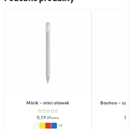
Minik – mini ołówek
Boohoo – szo
0,19
zł
1,
netto
+2