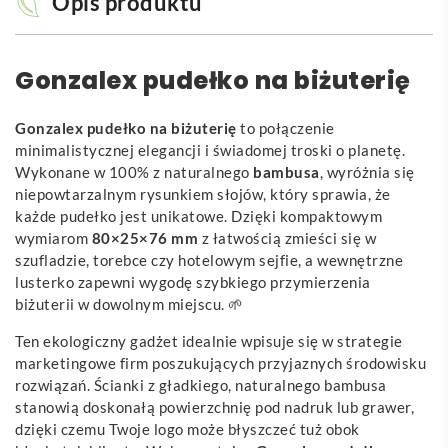
Opis produktu
Gonzalex pudełko na biżuterię
Gonzalex pudełko na biżuterię
to połączenie
minimalistycznej elegancji i świadomej troski o planetę.
Wykonane w 100% z naturalnego
bambusa
, wyróżnia się
niepowtarzalnym rysunkiem słojów, który sprawia, że
każde pudełko jest unikatowe. Dzięki kompaktowym
wymiarom
80×25×76 mm
z łatwością zmieści się w
szufladzie, torebce czy hotelowym sejfie, a wewnętrzne
lusterko zapewni wygodę szybkiego przymierzenia
biżuterii w dowolnym miejscu. 🌱
Ten ekologiczny gadżet idealnie wpisuje się w strategie
marketingowe firm poszukujących przyjaznych środowisku
rozwiązań. Ścianki z gładkiego, naturalnego bambusa
stanowią doskonałą powierzchnię pod nadruk lub grawer,
dzięki czemu Twoje logo może błyszczeć tuż obok