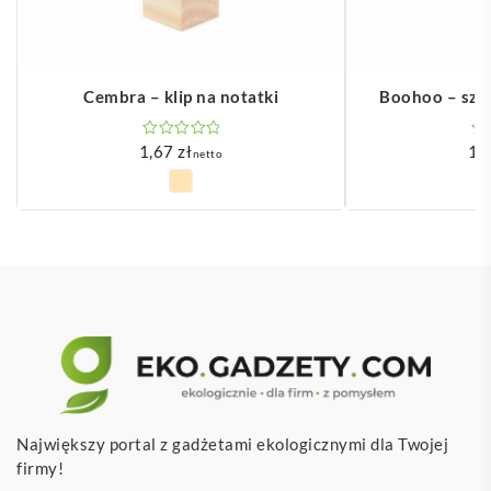
Cembra – klip na notatki
Boohoo – szo
1,67
zł
1,
netto
Największy portal z gadżetami ekologicznymi dla Twojej
firmy!