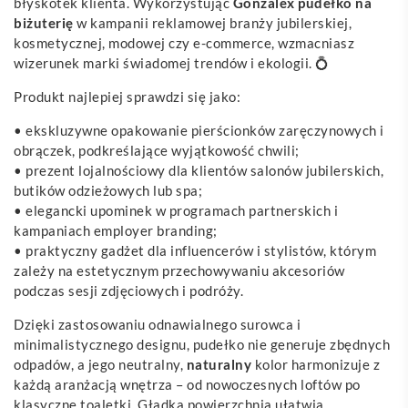
błyskotek klienta. Wykorzystując
Gonzalex pudełko na
biżuterię
w kampanii reklamowej branży jubilerskiej,
kosmetycznej, modowej czy e-commerce, wzmacniasz
wizerunek marki świadomej trendów i ekologii. 💍
Produkt najlepiej sprawdzi się jako:
• ekskluzywne opakowanie pierścionków zaręczynowych i
obrączek, podkreślające wyjątkowość chwili;
• prezent lojalnościowy dla klientów salonów jubilerskich,
butików odzieżowych lub spa;
• elegancki upominek w programach partnerskich i
kampaniach employer branding;
• praktyczny gadżet dla influencerów i stylistów, którym
zależy na estetycznym przechowywaniu akcesoriów
podczas sesji zdjęciowych i podróży.
Dzięki zastosowaniu odnawialnego surowca i
minimalistycznego designu, pudełko nie generuje zbędnych
odpadów, a jego neutralny,
naturalny
kolor harmonizuje z
każdą aranżacją wnętrza – od nowoczesnych loftów po
klasyczne toaletki. Gładka powierzchnia ułatwia