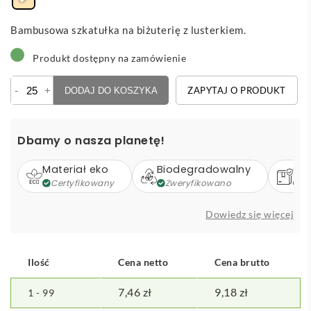
Bambusowa szkatułka na biżuterię z lusterkiem.
Produkt dostępny na zamówienie
ilość
-
+
ZAPYTAJ O PRODUKT
DODAJ DO KOSZYKA
Gonzalex
-
pudełko
Dbamy o nasza planetę!
na
biżuterię
Materiał eko
Biodegradowalny
Op
Certyfikowany
Zweryfikowano
Z
Dowiedz się więcej
Ilość
Cena netto
Cena brutto
7,46
zł
9,18
zł
1 - 99