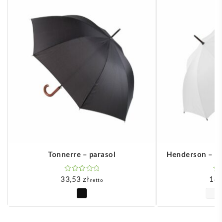
Tonnerre – parasol
Henderson – p
33,53
zł
18
netto