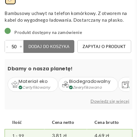
Bambusowy uchwyt na telefon komórkowy. Z otworem na
kabel do wygodnego ładowania. Dostarczany na płasko.
Produkt dostępny na zamówienie
ilość
-
+
ZAPYTAJ O PRODUKT
DODAJ DO KOSZYKA
Gibba
-
bambusowy
Dbamy o nasza planetę!
uchwyt
na
Materiał eko
Biodegradowalny
Op
telefon
Certyfikowany
Zweryfikowano
Z
Dowiedz się więcej
Ilość
Cena netto
Cena brutto
3,81
zł
4,69
zł
1 - 99