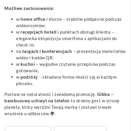
Możliwe zastosowania:
w
home office
i biurze – stabilne podparcie podczas
wideorozmów;
w
recepcjach hoteli
i punktach obsługi klienta –
elegancka ekspozycja smartfona z aplikacjami do
check-in;
na
targach i konferencjach
– prezentacja materiałów
wideo i kodów QR;
w
kuchni
– wygodne czytanie przepisów podczas
gotowania;
w
podróży
– składana forma mieści się w każdym
plecaku.
Postaw na naturalność i świadomą promocję.
Gibba –
bambusowy uchwyt na telefon
to drobny gest w stronę
planety, który wyróżni Twoją markę i zostawi trwałe
wrażenie u odbiorców 🌍.