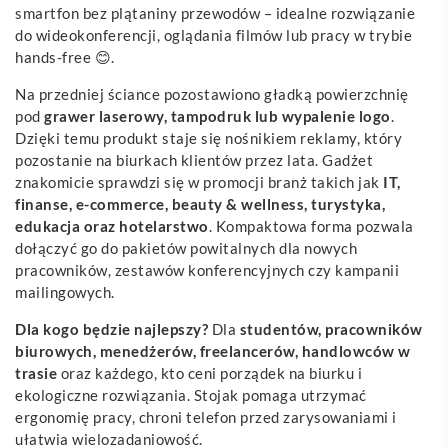
smartfon bez plątaniny przewodów – idealne rozwiązanie
do wideokonferencji, oglądania filmów lub pracy w trybie
hands-free 😊.
Na przedniej ściance pozostawiono gładką powierzchnię
pod
grawer laserowy, tampodruk lub wypalenie logo
.
Dzięki temu produkt staje się nośnikiem reklamy, który
pozostanie na biurkach klientów przez lata. Gadżet
znakomicie sprawdzi się w promocji branż takich jak
IT,
finanse, e-commerce, beauty & wellness, turystyka,
edukacja oraz hotelarstwo
. Kompaktowa forma pozwala
dołączyć go do pakietów powitalnych dla nowych
pracowników, zestawów konferencyjnych czy kampanii
mailingowych.
Dla kogo będzie najlepszy?
Dla
studentów, pracowników
biurowych, menedżerów, freelancerów, handlowców w
trasie
oraz każdego, kto ceni porządek na biurku i
ekologiczne rozwiązania. Stojak pomaga utrzymać
ergonomię pracy, chroni telefon przed zarysowaniami i
ułatwia wielozadaniowość.